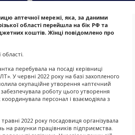
ицю аптечної мережі, яка, за даними
Б
різької області перейшла на бік РФ та
джетних коштів. Жінці повідомлено про
 області.
нтка перебувала на посаді керівниці
». У червні 2022 року на базі захопленого
чолила окупаційне утворення «аптєчний
а забезпечувала роботу цього утворення
 координувала персонал і взаємодіяла з
у травні 2022 року посадовиця організувала
ь на рахунки працівників підприємства.