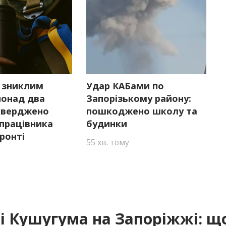
 зниклим
Удар КАБами по
понад два
Запорізькому району:
дтверджено
пошкоджено школу та
працівника
будинки
ронті
55 хв. тому
і Кушугума на Запоріжжі: щ