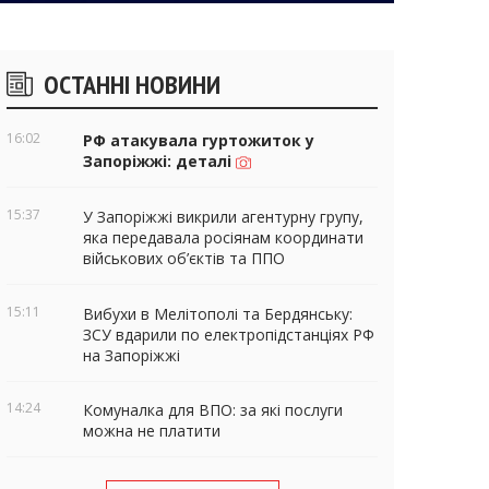
ічні
ОСТАННІ НОВИНИ
віджети
16:02
РФ атакувала гуртожиток у
Запоріжжі: деталі
15:37
У Запоріжжі викрили агентурну групу,
яка передавала росіянам координати
військових об’єктів та ППО
15:11
Вибухи в Мелітополі та Бердянську:
ЗСУ вдарили по електропідстанціях РФ
на Запоріжжі
14:24
Комуналка для ВПО: за які послуги
можна не платити