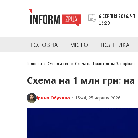
Перейти
до
6 СЕРПНЯ 2026, ЧТ
контенту
16:20
inform.zp.ua
INFORM.ZP.UA – це інформаційний портал 
економіки, культури, криміналу, подій, 
ГОЛОВНА
МІСТО
ПОЛІТИКА
Запоріжжя та Запорізької області на день. 
чесну аналітику. Ми дуже цінуємо наших чита
Головна
»
Суспільство
»
Схема на 1 млн грн: на Запоріжжі
Схема на 1 млн грн: 
Ірина Обухова
•
15:44, 25 червня 2026