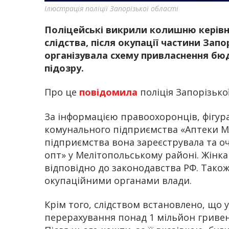
Ілюстрація поліції Запорізької області
Поліцейські викрили колишню керівн
слідства, після окупації частини Запо
організувала схему привласнення бю
підозру.
Про це
повідомила
поліція Запорізької
За інформацією правоохоронців, фігура
комунального підприємства «Аптеки МЛТ
підприємства вона зареєструвала та о
опт» у Мелітопольському районі. Жінк
відповідно до законодавства РФ. Також
окупаційними органами влади.
Крім того, слідством встановлено, що 
перерахування понад 1 мільйон гривен