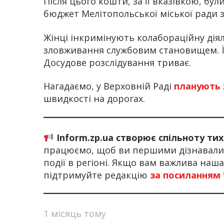
Після цього кошти, за її вказівкою, бул
бюджет Мелітопольської міської ради з
Жінці інкримінують колабораційну дія
зловживання службовим становищем. Їй
Досудове розслідування триває.
Нагадаємо, у Верховній Раді
планують
швидкості на дорогах.
Inform.zp.ua створює спільноту ти
працюємо, щоб ви першими дізнавалис
події в регіоні. Якщо вам важлива наш
підтримуйте редакцію
за посиланням
1 місяць тому