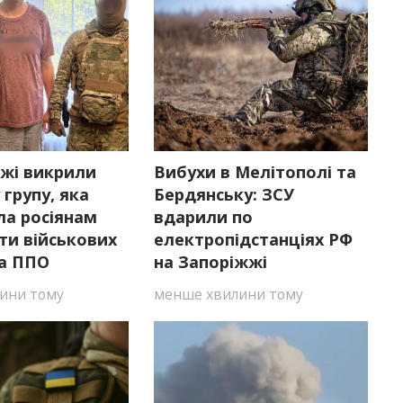
жжі викрили
Вибухи в Мелітополі та
 групу, яка
Бердянську: ЗСУ
ла росіянам
вдарили по
ти військових
електропідстанціях РФ
та ППО
на Запоріжжі
ини тому
менше хвилини тому