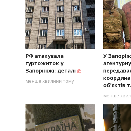
РФ атакувала
У Запорі
гуртожиток у
агентурну
Запоріжжі: деталі
передава
координа
менше хвилини тому
об’єктів 
менше хвил