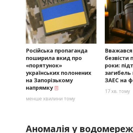
Російська пропаганда
Вважався
поширила вкид про
безвісти 
«порятунок»
роки: пі
українських полонених
загибель 
на Запорізькому
ЗАЕС на ф
напрямку
17 хв. тому
менше хвилини тому
Аномалія у водомереж