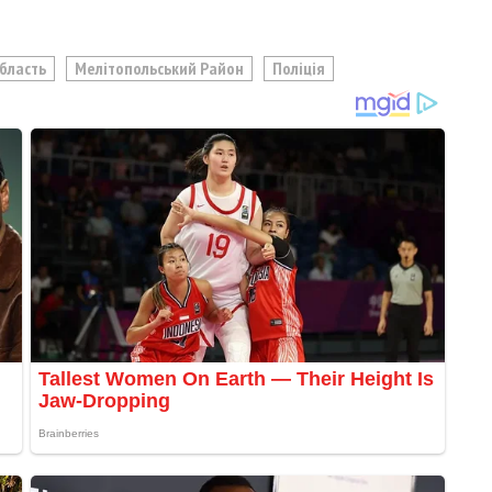
Область
Мелітопольський Район
Поліція