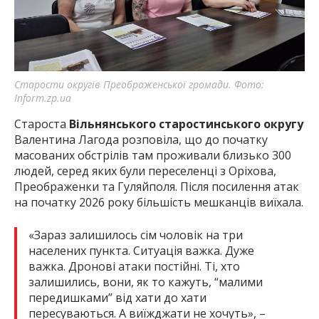
Старости округів Преображенської громади. Фото:
Inform.zp.ua
Староста
Вільнянського старостинського округу
Валентина Лагода розповіла, що до початку
масованих обстрілів там проживали близько 300
людей, серед яких були переселенці з Оріхова,
Преображенки та Гуляйполя. Після посилення атак
на початку 2026 року більшість мешканців виїхала.
«Зараз залишилось сім чоловік на три
населених пункта. Ситуація важка. Дуже
важка. Дронові атаки постійні. Ті, хто
залишились, вони, як то кажуть, “малими
передишками” від хати до хати
пересуваються. А виїжджати не хочуть», –