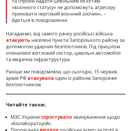
та спроби надати цивільним об’єктам
«воєнного статусу» не допоможуть агресору
приховати черговий воєнний злочин», –
йдеться в повідомленні.
Нагадаємо, від самого ранку російські війська
атакують
населені пункти Запорізького району за
допомогою ударних безпілотників. Під прицілом
опинилися житловий сектор, цивільні автомобілі
та медична інфраструктура.
Раніше ми повідомляли, що сьогодні, 15 червня,
армія РФ
атакувала
один із районів Запоріжжя
безпілотником.
Читайте також:
МЗС України
спростувало
звинувачення щодо
«біолабораторій».
Пропаганда
видала
російське відео за події в