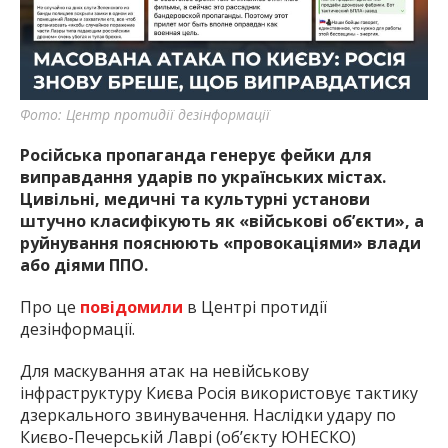
найважливішу інформацію про події
міста Запоріжжя та області.
Фото: Центр протидії дезінформації
Російська пропаганда генерує фейки для
виправдання ударів по українських містах.
Цивільні, медичні та культурні установи
штучно класифікують як «військові об’єкти», а
руйнування пояснюють «провокаціями» влади
або діями ППО.
Про це
повідомили
в Центрі протидії
дезінформації.
Для маскування атак на невійськову
інфраструктуру Києва Росія використовує тактику
дзеркального звинувачення. Наслідки удару по
Києво-Печерській Лаврі (об’єкту ЮНЕСКО)