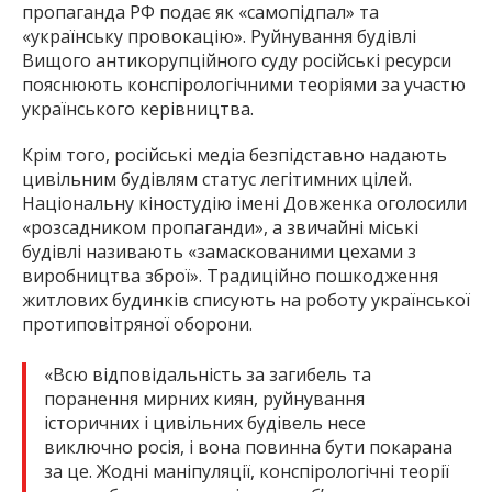
пропаганда РФ подає як «самопідпал» та
«українську провокацію». Руйнування будівлі
Вищого антикорупційного суду російські ресурси
пояснюють конспірологічними теоріями за участю
українського керівництва.
Крім того, російські медіа безпідставно надають
цивільним будівлям статус легітимних цілей.
Національну кіностудію імені Довженка оголосили
«розсадником пропаганди», а звичайні міські
будівлі називають «замаскованими цехами з
виробництва зброї». Традиційно пошкодження
житлових будинків списують на роботу української
протиповітряної оборони.
«Всю відповідальність за загибель та
поранення мирних киян, руйнування
історичних і цивільних будівель несе
виключно росія, і вона повинна бути покарана
за це. Жодні маніпуляції, конспірологічні теорії