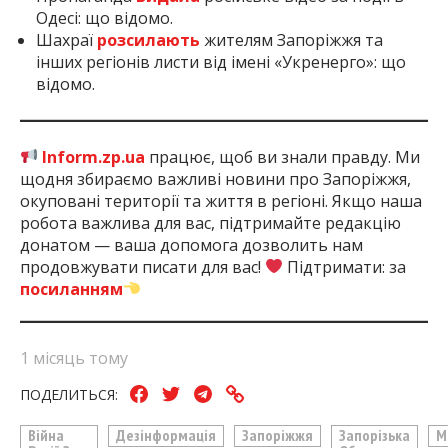
Одесі: що відомо.
Шахраї
розсилають
жителям Запоріжжя та
інших регіонів листи від імені «Укренерго»: що
відомо.
Inform.zp.ua
працює, щоб ви знали правду. Ми
щодня збираємо важливі новини про Запоріжжя,
окуповані території та життя в регіоні. Якщо наша
робота важлива для вас, підтримайте редакцію
донатом — ваша допомога дозволить нам
продовжувати писати для вас!
Підтримати: за
посиланням
1 місяць тому
ПОДЕЛИТЬСЯ:
Війна
Дезінформація
Запоріжжя
Запорізька
М