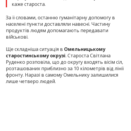
каже староста.
За її словами, останню гуманітарну допомогу в
населені пункти доставляли навесні. Частину
продуктів людям допомагають передавати
військові.
Ще складніша ситуація в
Омельницькому
старостинському окрузі
. Староста Світлана
Руденко розповіла, що до округу входять вісім сіл,
розташованих приблизно за 10 кілометрів від лінії
фронту. Наразі в самому Омельнику залишилися
лише четверо людей.
«Це дві особи 85 років, 70 років і 40 років. Була
евакуація, проводилися бесіди, проводили і
голова громади, і ДСНС, і волонтери, і
Національна поліція. Не захотіли
евакуюватися і на даний момент знаходяться
на місці», – говорить вона.