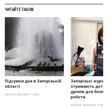
ЧИТАЙТЕ ТАКОЖ
Підсумки дня в Запорізькій
Запорізькі журна
області
отримають детек
дронів для безпе
менше хвилини тому
роботи
менше хвилини тому