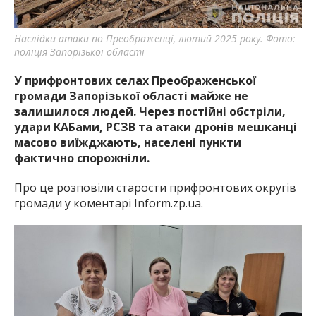
Наслідки атаки по Преображенці, лютий 2025 року. Фото:
поліція Запорізької області
У прифронтових селах Преображенської
громади Запорізької області майже не
залишилося людей. Через постійні обстріли,
удари КАБами, РСЗВ та атаки дронів мешканці
масово виїжджають, населені пункти
фактично спорожніли.
Про це розповіли старости прифронтових округів
громади у коментарі Inform.zp.ua.