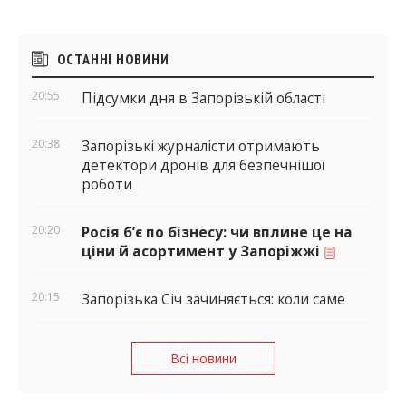
Бічні
ОСТАННІ НОВИНИ
віджети
20:55
Підсумки дня в Запорізькій області
20:38
Запорізькі журналісти отримають
детектори дронів для безпечнішої
роботи
20:20
Росія б’є по бізнесу: чи вплине це на
ціни й асортимент у Запоріжжі
20:15
Запорізька Січ зачиняється: коли саме
Всі новини