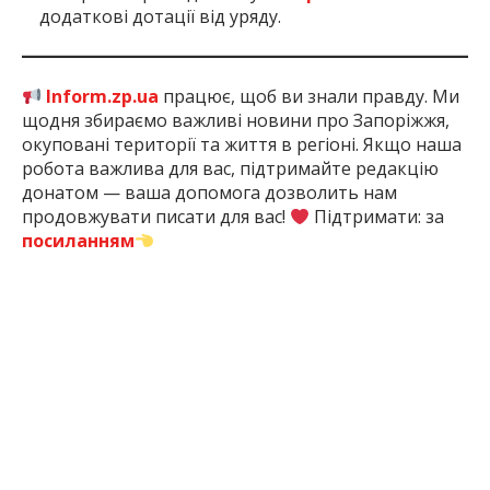
додаткові дотації від уряду.
Inform.zp.ua
працює, щоб ви знали правду. Ми
щодня збираємо важливі новини про Запоріжжя,
окуповані території та життя в регіоні. Якщо наша
робота важлива для вас, підтримайте редакцію
донатом — ваша допомога дозволить нам
продовжувати писати для вас!
Підтримати: за
посиланням
1 місяць тому
ПОДЕЛИТЬСЯ:
Війна
Діти
Запоріжжя
Запорізька
Окупація
Р
Росії
Область
Проти
України