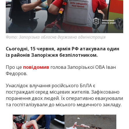
найважливішу інформацію про події
міста Запоріжжя та області.
Фото: Запорізька обласна державна адміністрація
Сьогодні, 15 червня, армія РФ атакувала один
із районів Запоріжжя безпілотником.
Про це
повідомив
голова Запорізької ОВА Іван
Федоров.
Унаслідок влучання російського БпЛА є
постраждалі серед місцевих жителів. Зафіксовано
поранення двох людей. Їх оперативно евакуювали
та госпіталізували до міського медичного закладу.