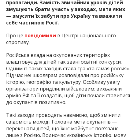
пропаганди. Замість звичайних уроків дітей
змушують брати участь у заходах, мета яких
— змусити їх забути про Україну та вважати
себе частиною Росії.
Про це
повідомили
в Центрі національного
спротиву.
Російська влада на окупованих територіях
влаштовує для дітей так звані освітні конкурси.
Одним із таких заходів стала гра «та самая россия».
Під час неї школярам розповідали про російську
історію, географію та культуру. Особливу увагу
організатори приділили військовим: вихваляли
армію РФ та її солдатів, щоб діти почали ставитися
до окупантів позитивно.
Такі заходи проводять навмисно, щоб змінити
свідомість молоді. Головна мета окупантів —
переконати дітей, що їхнє майбутнє пов’язане
лише з Росією. Водночас українську історію, мову