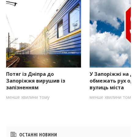
Потяг із Дніпра до
У Запоріжжі на дв
Запоріжжя вирушив із
обмежать рух одн
запізненням
вулиць міста
менше хвилини тому
менше хвилини тому
Бічні
ОСТАННІ НОВИНИ