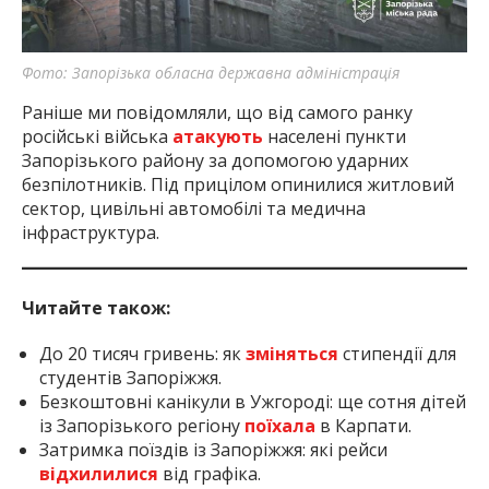
Фото: Запорізька обласна державна адміністрація
Раніше ми повідомляли, що від самого ранку
російські війська
атакують
населені пункти
Запорізького району за допомогою ударних
безпілотників. Під прицілом опинилися житловий
сектор, цивільні автомобілі та медична
інфраструктура.
Читайте також:
До 20 тисяч гривень: як
зміняться
стипендії для
студентів Запоріжжя.
Безкоштовні канікули в Ужгороді: ще сотня дітей
із Запорізького регіону
поїхала
в Карпати.
Затримка поїздів із Запоріжжя: які рейси
відхилилися
від графіка.