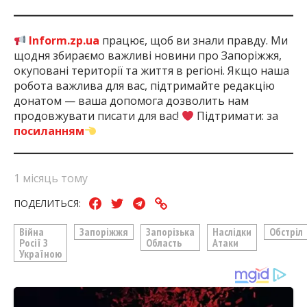
Inform.zp.ua
працює, щоб ви знали правду. Ми
щодня збираємо важливі новини про Запоріжжя,
окуповані території та життя в регіоні. Якщо наша
робота важлива для вас, підтримайте редакцію
донатом — ваша допомога дозволить нам
продовжувати писати для вас!
Підтримати: за
посиланням
1 місяць тому
ПОДЕЛИТЬСЯ:
Війна
Запоріжжя
Запорізька
Наслідки
Обстріл
Росії З
Область
Атаки
Україною