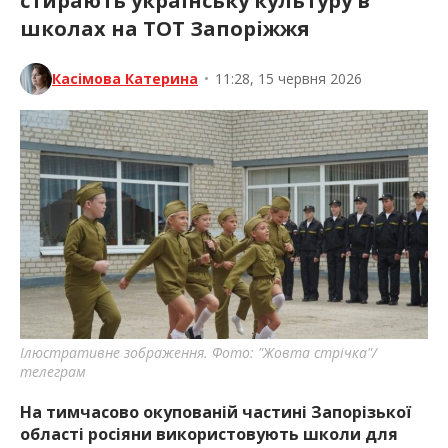
стирають українську культуру в
школах на ТОТ Запоріжжя
Касімова Катерина
•
11:28, 15 червня 2026
Ілюстративне зображення. Фото: "Жовта стрічка"/
телеграм
На тимчасово окупованій частині Запорізької
області росіяни використовують школи для