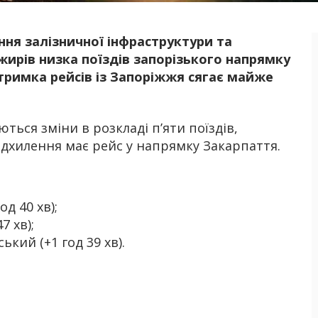
ння залізничної інфраструктури та
Б
жирів низка поїздів запорізького напрямку
тримка рейсів із Запоріжжя сягає майже
ються зміни в розкладі п’яти поїздів,
ідхилення має рейс у напрямку Закарпаття.
д 40 хв);
7 хв);
кий (+1 год 39 хв).