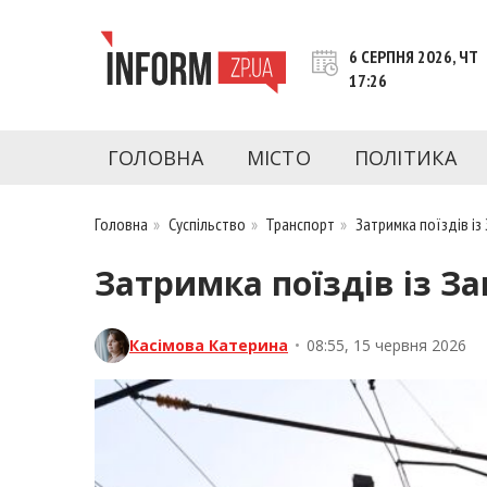
Перейти
до
6 СЕРПНЯ 2026, ЧТ
контенту
17:26
inform.zp.ua
INFORM.ZP.UA – це інформаційний портал 
економіки, культури, криміналу, подій, 
ГОЛОВНА
МІСТО
ПОЛІТИКА
Запоріжжя та Запорізької області на день. 
чесну аналітику. Ми дуже цінуємо наших чита
Головна
»
Суспільство
»
Транспорт
»
Затримка поїздів із
Затримка поїздів із За
Касімова Катерина
•
08:55, 15 червня 2026