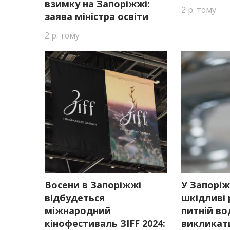
взимку на Запоріжжі:
2 р. тому
заява міністра освіти
2 р. тому
Восени в Запоріжжі
У Запорі
відбудеться
шкідливі 
міжнародний
питній во
кінофестиваль ЗІFF 2024:
викликат