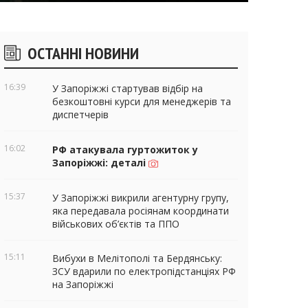
ічні
ОСТАННІ НОВИНИ
віджети
16:39
У Запоріжжі стартував відбір на
безкоштовні курси для менеджерів та
диспетчерів
16:02
РФ атакувала гуртожиток у
Запоріжжі: деталі
15:37
У Запоріжжі викрили агентурну групу,
яка передавала росіянам координати
військових об’єктів та ППО
15:11
Вибухи в Мелітополі та Бердянську:
ЗСУ вдарили по електропідстанціях РФ
на Запоріжжі