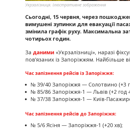
Укрзалізниця. Ілюстративне зображення
Сьогодні, 15 червня, через пошкодже
вимушені зупинки для евакуації паса
змінила графік руху. Максимальна за
чотирьох годин.
За
даними
«Укрзалізниці», наразі фіксу
пов’язаних із Запоріжжям. Найбільше в
Час запізнення рейсів із Запоріжжя:
№ 39/40 Запоріжжя — Солотвино (+3 го
№ 85/86 Запоріжжя-1 — Львів (+2 год 4
№ 37/38 Запоріжжя-1 — Київ-Пасажирсь
Час запізнення рейсів до Запоріжжя:
№ 5/6 Ясіня — Запоріжжя-1 (+20 хв);