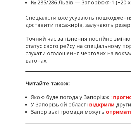
№ 285/286 Львів — Запоріжжя-1 (+20 хв
Спеціалісти вже усувають пошкодженн
доставити пасажирів, залучають резе
Точний час запізнення постійно змін
статус свого рейсу на спеціальному по
слухати оголошення чергових на вокза
вагонах.
Читайте також:
Якою буде погода у Запоріжжі:
прогн
У Запорізькій області
відкрили
други
Запорізькі громади можуть
отрима