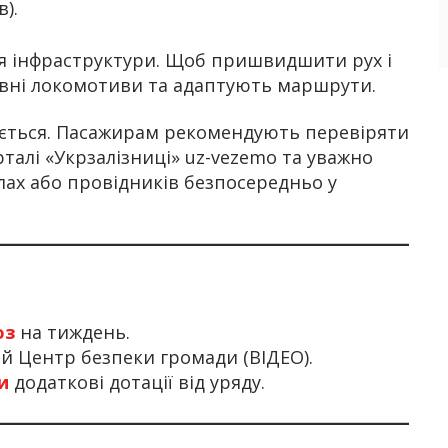
).
я інфраструктури. Щоб пришвидшити рух і
рвні локомотиви та адаптують маршрути.
юється. Пасажирам рекомендують перевіряти
рталі «Укрзалізниці» uz-vezemo та уважно
лах або провідників безпосередньо у
оз
на тиждень.
й Центр безпеки громади (ВІДЕО).
ти
додаткові дотації від уряду.