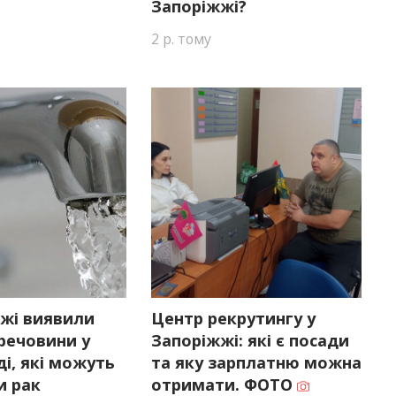
Запоріжжі?
2 р. тому
жжі виявили
Центр рекрутингу у
речовини у
Запоріжжі: які є посади
ді, які можуть
та яку зарплатню можна
и рак
отримати. ФОТО