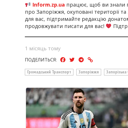
Inform.zp.ua
працює, щоб ви знали 
про Запоріжжя, окуповані території та
для вас, підтримайте редакцію донат
продовжувати писати для вас!
Підтр
1 місяць тому
ПОДЕЛИТЬСЯ:
Громадський Транспорт
Запоріжжя
Запорізька