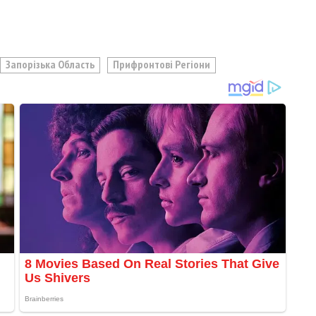
Запорізька Область
Прифронтові Регіони