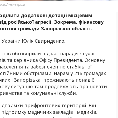
енко/телеграм
ділити додаткові дотації місцевим
Б
д російської агресії. Зокрема, фінансову
нтові громади Запорізької області.
 України Юлія Свириденко.
нів обговорили під час наради за участі
ів та керівника Офісу Президента. Основну
населення та забезпеченню стабільної
стійними обстрілами. Наразі у 216 громадах
яких і Запорізька, проживають понад 6
екову ситуацію там продовжують працювати
приємства та комунальні служби.
 підтримки прифронтових територій. Він
 підтримку медичних закладів і медиків,