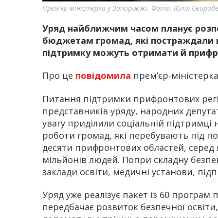
Прем'єр-міністерка у Запоріжжі. Фото: Юлія Свирид
Уряд найближчим часом планує розпо
бюджетам громад, які постраждали ві
підтримку можуть отримати й прифро
Про це
повідомила
прем’єр-міністерка
Питання підтримки прифронтових регіо
представників уряду, народних депутат
увагу приділили соціальній підтримці 
роботи громад, які перебувають під по
десяти прифронтових областей, серед 
мільйонів людей. Попри складну безп
заклади освіти, медичні установи, під
Уряд уже реалізує пакет із 60 програм
передбачає розвиток безпечної освіти,