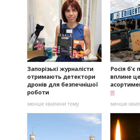
Запорізькі журналісти
Росія б’є 
отримають детектори
вплине це
дронів для безпечнішої
асортиме
роботи
менше хвилини тому
менше хвил