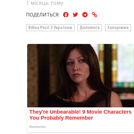
1 місяць тому
ПОДЕЛИТЬСЯ:
Війна Росії З Україною
Допомога
Запоріжжя