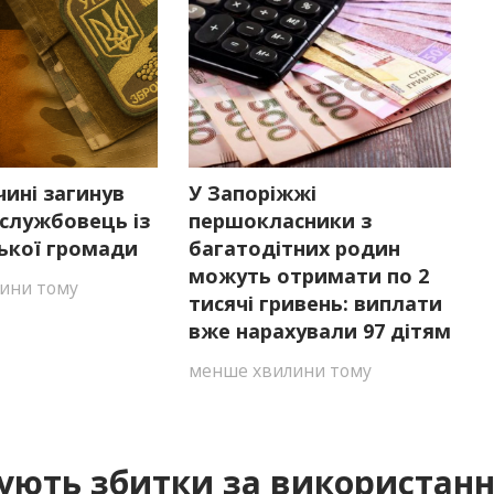
ині загинув
У Запоріжжі
службовець із
першокласники з
ької громади
багатодітних родин
можуть отримати по 2
ини тому
тисячі гривень: виплати
вже нарахували 97 дітям
менше хвилини тому
ують збитки за використанн