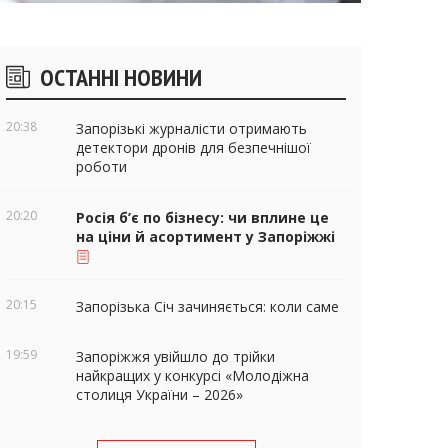
ічні
ОСТАННІ НОВИНИ
віджети
20:38
Запорізькі журналісти отримають
детектори дронів для безпечнішої
роботи
20:20
Росія б’є по бізнесу: чи вплине це
на ціни й асортимент у Запоріжжі
20:15
Запорізька Січ зачиняється: коли саме
19:59
Запоріжжя увійшло до трійки
найкращих у конкурсі «Молодіжна
столиця України – 2026»