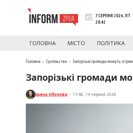
Перейти
до
7 СЕРПНЯ 2026, ПТ
контенту
20:42
inform.zp.ua
INFORM.ZP.UA – це інформаційний портал 
економіки, культури, криміналу, подій, 
ГОЛОВНА
МІСТО
ПОЛІТИКА
Запоріжжя та Запорізької області на день. 
чесну аналітику. Ми дуже цінуємо наших чита
Головна
»
Суспільство
»
Запорізькі громади можуть отрим
Запорізькі громади мо
Ірина Обухова
•
17:48, 14 червня 2026