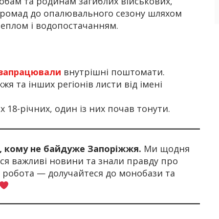
бам та родинам загиблих військових,
у громад до опалювального сезону шляхом
еплом і водопостачанням.
запрацювали
внутрішні поштомати.
я та інших регіонів листи від імені
 18-річних, один із них почав тонути.
х, кому не байдуже Запоріжжя.
Ми щодня
я важливі новини та знали правду про
а робота — долучайтеся до монобази та