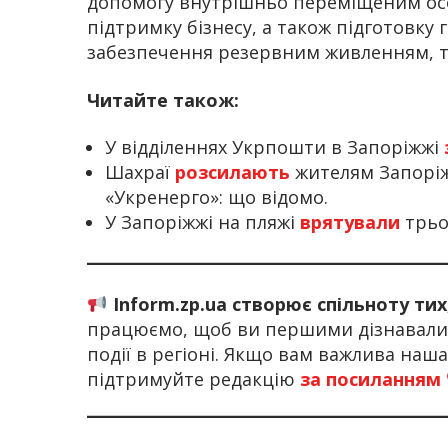
допомогу внутрішньо переміщеним осо
підтримку бізнесу, а також підготовк
забезпечення резервним живленням, т
Читайте також:
У відділеннях Укрпошти в Запоріжжі
Шахраї
розсилають
жителям Запоріжж
«Укренерго»: що відомо.
У Запоріжжі на пляжі
врятували
трьох
Inform.zp.ua створює спільноту ти
працюємо, щоб ви першими дізнавалис
події в регіоні. Якщо вам важлива наш
підтримуйте редакцію
за посиланням