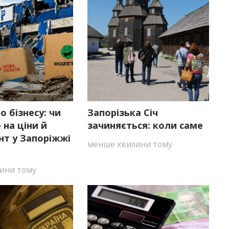
по бізнесу: чи
Запорізька Січ
 на ціни й
зачиняється: коли саме
нт у Запоріжжі
менше хвилини тому
ини тому