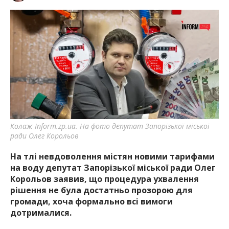
Колаж Inform.zp.ua. На фото депутат Запорізької міської
ради Олег Корольов
На тлі невдоволення містян новими тарифами
на воду депутат Запорізької міської ради Олег
Корольов заявив, що процедура ухвалення
рішення не була достатньо прозорою для
громади, хоча формально всі вимоги
дотрималися.