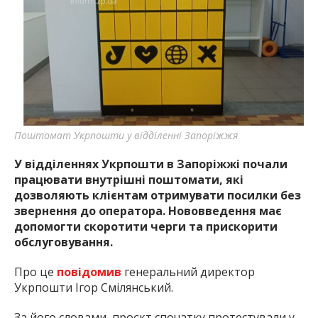
найважливішу інформацію про події
міста Запоріжжя та області.
Поштомат Укрпошти у відділенні Запоріжжя
У відділеннях Укрпошти в Запоріжжі почали
працювати внутрішні поштомати, які
дозволяють клієнтам отримувати посилки без
звернення до оператора. Нововведення має
допомогти скоротити черги та прискорити
обслуговування.
Про це
повідомив
генеральний директор
Укрпошти Ігор Смілянський.
За його словами, проєкт спочатку протестували у