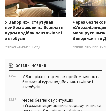
У Запоріжжі стартував
Через безпекову 
прийом заявок на безплатні
«Укрзалізниця» з
курси водійок вантажівок і
маршрути низки п
автобусів
Запоріжжя та Дні
менше хвилини тому
менше хвилини тому
Бічні
ОСТАННІ НОВИНИ
віджети
14:47
У Запоріжжі стартував прийом заявок на
безплатні курси водійок вантажівок і
автобусів
13:37
Через безпекову ситуацію
«Укрзалізниця» змінила маршрути низки
поїздів до Запоріжжя та Дніпра