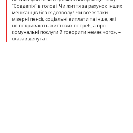
“Совдепія” в голові. Чи життя за рахунок інших
мешканців без їх дозволу? Чи все ж таки
мізерні пенсії, соціальні виплати та інше, які
не покривають життєвих потреб, а про
комунальні послуги й говорити немає чого», –
сказав депутат.
Нагадаємо, виконком Запорізької міської ради
рішенням №423 від 28 травня
затвердив
нові
тарифи для КП «Водоканал». Для населення
водопостачання коштуватиме 34,74 грн за
кубометр без ПДВ, водовідведення – 23,07 грн за
кубометр без ПДВ.
Раніше
ми з’ясували
, чому НКРЕКП більше не
встановлює тарифи на воду, у яких випадках
комісія все ж може втручатися в процес
ціноутворення, а також порівняли нові тарифи в
Запоріжжі з іншими обласними містами України.