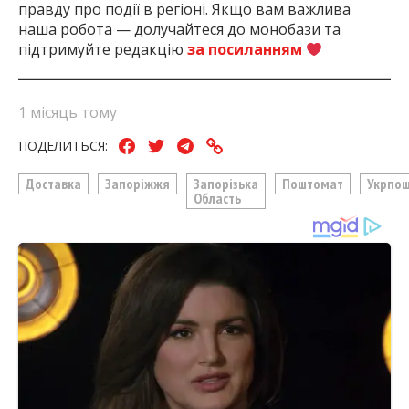
правду про події в регіоні. Якщо вам важлива
наша робота — долучайтеся до монобази та
підтримуйте редакцію
за посиланням
1 місяць тому
ПОДЕЛИТЬСЯ:
Доставка
Запоріжжя
Запорізька
Поштомат
Укрпо
Область