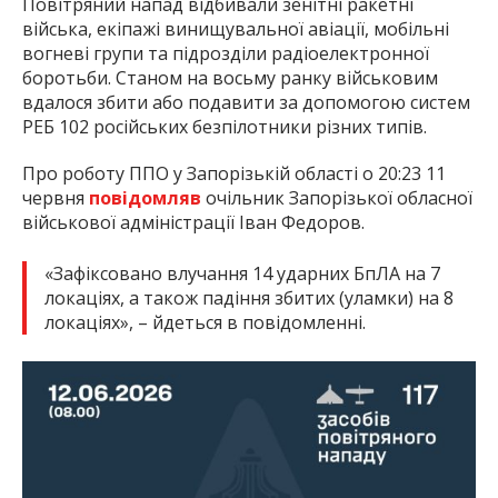
Повітряний напад відбивали зенітні ракетні
війська, екіпажі винищувальної авіації, мобільні
вогневі групи та підрозділи радіоелектронної
боротьби. Станом на восьму ранку військовим
вдалося збити або подавити за допомогою систем
РЕБ 102 російських безпілотники різних типів.
Про роботу ППО у Запорізькій області о 20:23 11
червня
повідомляв
очільник Запорізької обласної
військової адміністрації Іван Федоров.
«Зафіксовано влучання 14 ударних БпЛА на 7
локаціях, а також падіння збитих (уламки) на 8
локаціях», – йдеться в повідомленні.