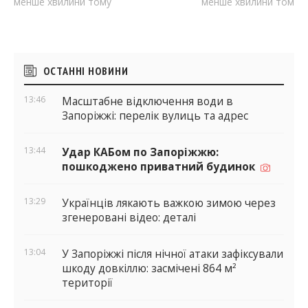
менше хвилини тому
менше хвилини тому
Бічні
ОСТАННІ НОВИНИ
віджети
13:46
Масштабне відключення води в
Запоріжжі: перелік вулиць та адрес
13:44
Удар КАБом по Запоріжжю:
пошкоджено приватний будинок
13:29
Українців лякають важкою зимою через
згенеровані відео: деталі
13:04
У Запоріжжі після нічної атаки зафіксували
шкоду довкіллю: засмічені 864 м²
території