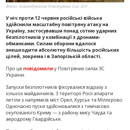
Фото: Командування Повітряних Сил ЗСУ
У ніч проти 12 червня російські війська
здійснили масштабну повітряну атаку на
Україну, застосувавши понад сотню ударних
безпілотників у комбінації з дронами-
обманками. Силам оборони вдалося
знешкодити абсолютну більшість російських
цілей, зокрема і в Запорізькій області.
Про це
повідомили
у Повітряних силах ЗС
України.
Запуски безпілотників фіксувалися відразу з
кількох майданчиків. З території Росії апарати
летіли з напрямків міст Орел, Курськ та Міллєрово.
Одночасно пуски здійснювалися з тимчасово
окупованого Криму — з району мису Чауда та
аеродрому Гвардійське.