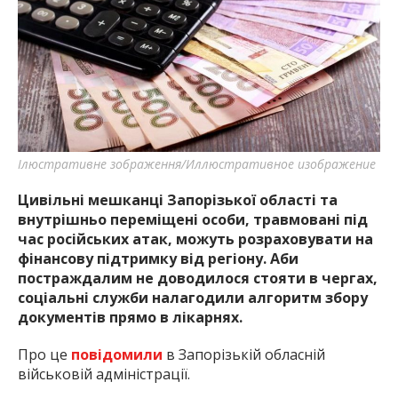
найважливішу інформацію про події
міста Запоріжжя та області.
Ілюстративне зображення/Иллюстративное изображение
Цивільні мешканці Запорізької області та
внутрішньо переміщені особи, травмовані під
час російських атак, можуть розраховувати на
фінансову підтримку від регіону. Аби
постраждалим не доводилося стояти в чергах,
соціальні служби налагодили алгоритм збору
документів прямо в лікарнях.
Про це
повідомили
в Запорізькій обласній
військовій адміністрації.