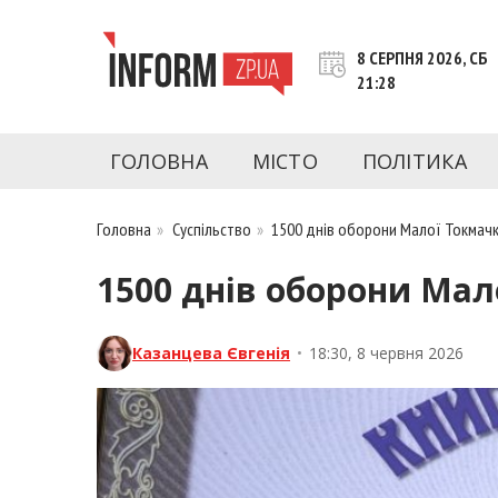
Перейти
до
8 СЕРПНЯ 2026, СБ
контенту
21:28
inform.zp.ua
INFORM.ZP.UA – це інформаційний портал 
економіки, культури, криміналу, подій, 
ГОЛОВНА
МІСТО
ПОЛІТИКА
Запоріжжя та Запорізької області на день. 
чесну аналітику. Ми дуже цінуємо наших чита
Головна
»
Суспільство
»
1500 днів оборони Малої Токмачки
1500 днів оборони Мал
Казанцева Євгенія
•
18:30, 8 червня 2026