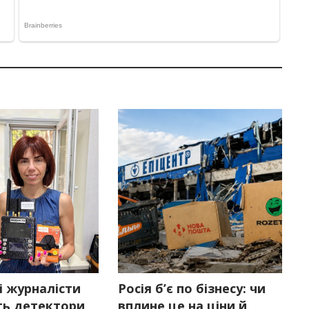
і журналісти
Росія б’є по бізнесу: чи
ь детектори
вплине це на ціни й