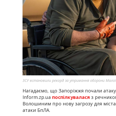
ЗСУ встановили рекорд за утримання оборони Малої
Нагадаємо, що Запоріжжя почали атаку
Inform.zp.ua
поспілкувалася
з речнико
Волошиним про нову загрозу для міста
атаки БпЛА.