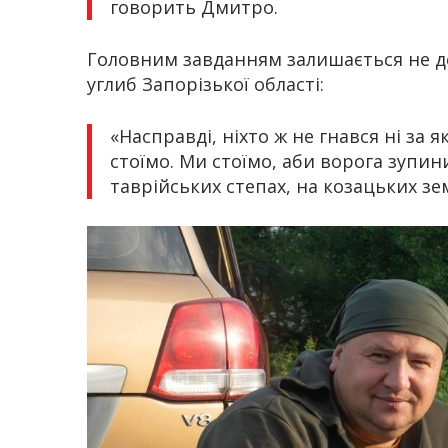
говорить Дмитро.
Головним завданням залишається не д
углиб Запорізької області:
«Насправді, ніхто ж не гнався ні за
стоїмо. Ми стоїмо, аби ворога зупи
таврійських степах, на козацьких з