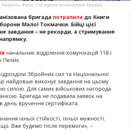
 Токмачки. Фото: 118 окрема механізована бригада
ханізована бригада
потрапила
до Книги
Б
оборони Малої Токмачки. Бійці цієї
не завдання – не рекорди, а стримування
 напрямку.
ів
начальник відділення комунікацій 118-ї
 Пелих.
підрозділи Збройних сил та Національної
МБр найдовше виконує завдання на цьому
ю силою. Для самих військових нагорода
анкою. Бригада не подавала заявок на
в день вручення сертифіката.
ання їхньої стійкості, їхньої мужності.
що. Вже будемо після перемоги», –