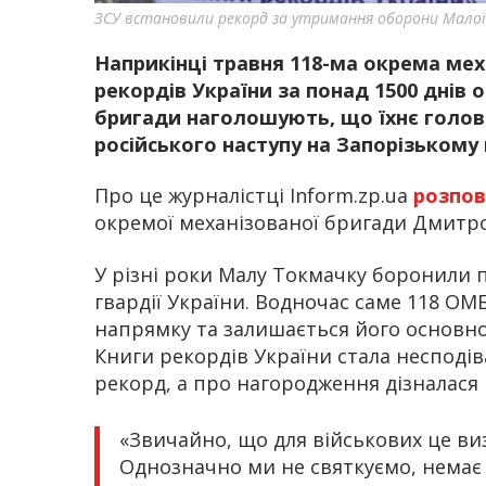
ЗСУ встановили рекорд за утримання оборони Малої
Наприкінці травня 118-ма окрема ме
рекордів України за понад 1500 днів 
бригади наголошують, що їхнє голов
російського наступу на Запорізькому
Про це журналістці Inform.zp.ua
розпов
окремої механізованої бригади Дмитро
У різні роки Малу Токмачку боронили 
гвардії України. Водночас саме 118 О
напрямку та залишається його основно
Книги рекордів України стала несподів
рекорд, а про нагородження дізналася 
«Звичайно, що для військових це визн
Однозначно ми не святкуємо, немає 