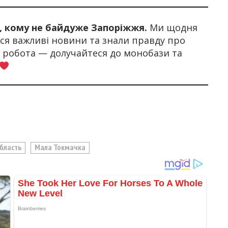
х, кому не байдуже Запоріжжя.
Ми щодня
я важливі новини та знали правду про
а робота — долучайтеся до монобази та
Область
Мала Токмачка