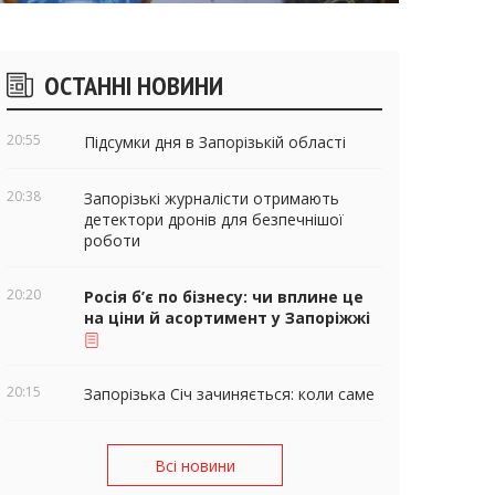
ічні
ОСТАННІ НОВИНИ
віджети
20:55
Підсумки дня в Запорізькій області
20:38
Запорізькі журналісти отримають
детектори дронів для безпечнішої
роботи
20:20
Росія б’є по бізнесу: чи вплине це
на ціни й асортимент у Запоріжжі
20:15
Запорізька Січ зачиняється: коли саме
Всі новини