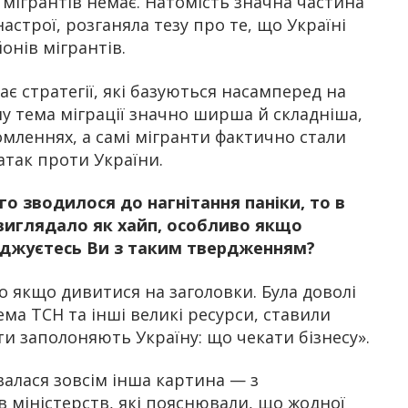
мігрантів немає. Натомість значна частина
строї, розганяла тезу про те, що Україні
онів мігрантів.
є стратегії, які базуються насамперед на
му тема міграції значно ширша й складніша,
омленнях, а самі мігранти фактично стали
так проти України.
 зводилося до нагнітання паніки, то в
 виглядало як хайп, особливо якщо
годжуєтесь Ви з таким твердженням?
о якщо дивитися на заголовки. Була доволі
ема ТСН та інші великі ресурси, ставили
и заполоняють Україну: що чекати бізнесу».
валася зовсім інша картина — з
в міністерств, які пояснювали, що жодної