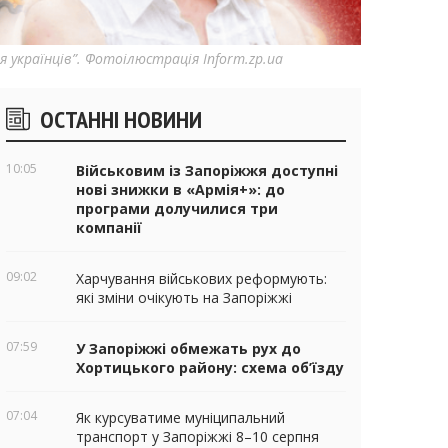
я українців”. Фотоілюстрація Inform.zp.ua
ічні
ОСТАННІ НОВИНИ
віджети
10:05
Військовим із Запоріжжя доступні
нові знижки в «Армія+»: до
програми долучилися три
компанії
09:02
Харчування військових реформують:
які зміни очікують на Запоріжжі
07:59
У Запоріжжі обмежать рух до
Хортицького району: схема об’їзду
07:04
Як курсуватиме муніципальний
транспорт у Запоріжжі 8–10 серпня