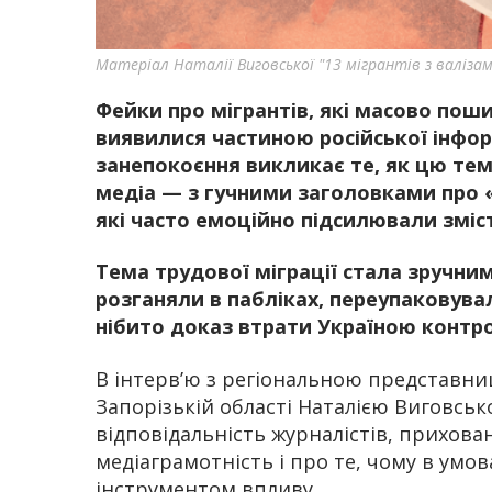
Матеріал Наталії Виговської "13 мігрантів з валізам
Фейки про мігрантів, які масово пош
виявилися частиною російської інфор
занепокоєння викликає те, як цю тем
медіа — з гучними заголовками про «
які часто емоційно підсилювали зміст
Тема трудової міграції стала зручним
розганяли в пабліках, переупаковува
нібито доказ втрати Україною конт
В інтерв’ю з регіональною представниц
Запорізькій області Наталією Виговськ
відповідальність журналістів, прихова
медіаграмотність і про те, чому в умо
інструментом впливу.