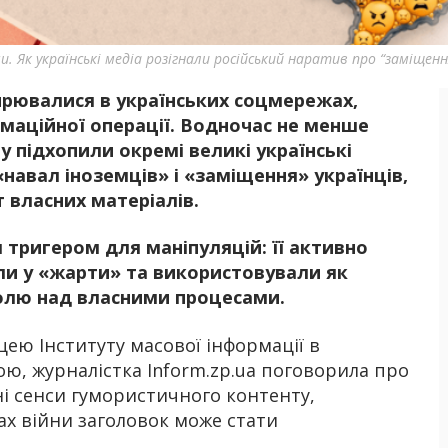
и. Як українські медіа розігнали російський наратив про “заміщенн
ирювалися в українських соцмережах,
Б
маційної операції. Водночас не менше
у підхопили окремі великі українські
навал іноземців» і «заміщення» українців,
 власних матеріалів.
 тригером для маніпуляцій: її активно
ли у «жарти» та використовували як
ролю над власними процесами.
ею Інституту масової інформації в
ою, журналістка Inform.zp.ua поговорила про
ні сенси гумористичного контенту,
вах війни заголовок може стати