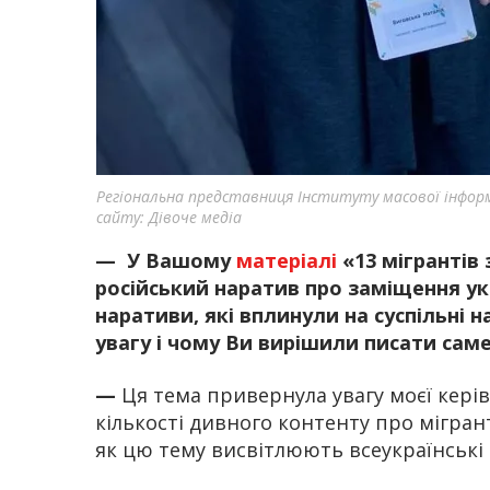
Регіональна представниця Інституту масової інформа
сайту: Дівоче медіа
—
У Вашому
матеріалі
«13 мігрантів 
російський наратив про заміщення ук
наративи, які вплинули на суспільні
увагу і чому Ви вирішили писати сам
—
Ця тема привернула увагу моєї керів
кількості дивного контенту про мігран
як цю тему висвітлюють всеукраїнські м