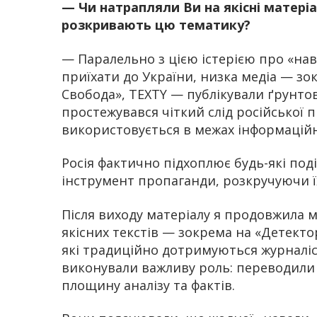
— Чи натрапляли Ви на якісні матеріа
розкривають цю тематику?
—
Паралельно з цією істерією про «нав
приїхати до України, низка медіа — зок
Свобода», TEXTY — публікували ґрунтов
простежувався чіткий слід російської 
використовується в межах інформаційн
Росія фактично підхоплює будь-які поді
інструмент пропаганди, розкручуючи їх
Після виходу матеріалу я продовжила м
якісних текстів — зокрема на «Детектор
які традиційно дотримуються журналіс
виконували важливу роль: переводили 
площину аналізу та фактів.