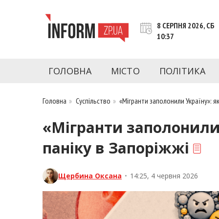
Перейти
до
8 СЕРПНЯ 2026, СБ
контенту
10:37
inform.zp.ua
INFORM.ZP.UA – це інформаційний портал 
економіки, культури, криміналу, подій, 
ГОЛОВНА
МІСТО
ПОЛІТИКА
Запоріжжя та Запорізької області на день. 
чесну аналітику. Ми дуже цінуємо наших чита
Головна
»
Суспільство
»
«Мігранти заполонили Україну»: я
«Мігранти заполонили
паніку в Запоріжжі
Щербина Оксана
•
14:25, 4 червня 2026