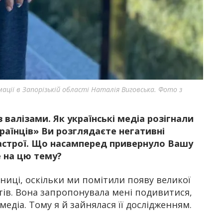
ції в Запорізькій області Наталія Виговська. Фото з
з валізами. Як українські медіа розігнали
раїнців» Ви розглядаєте негативні
 настрої. Що насамперед привернуло Вашу
е на цю тему?
ниці, оскільки ми помітили появу великої
тів. Вона запропонувала мені подивитися,
едіа. Тому я й зайнялася її дослідженням.