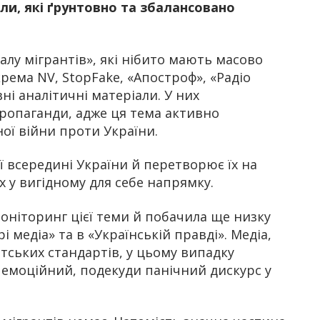
ли, які ґрунтовно та збалансовано
алу мігрантів», які нібито мають масово
рема NV, StopFake, «Апостроф», «Радіо
ні аналітичні матеріали. У них
пропаганди, адже ця тема активно
ої війни проти України.
ї всередині України й перетворює їх на
 у вигідному для себе напрямку.
оніторинг цієї теми й побачила ще низку
і медіа» та в «Українській правді». Медіа,
тських стандартів, у цьому випадку
емоційний, подекуди панічний дискурс у