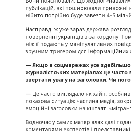
Вони пояснювали, що жодної «навали» 
публікацій, які поширювали тривожні на
нібито потрібно буде завезти 4–5 мільй
Насправді ж уже зараз держава розгляда
поверненні українців з-за кордону. То
ніж її подають у маніпулятивних повід
зручним тригером для інформаційних а
—
Якщо в соцмережах усе здебільшого
журналістських матеріалах це часто
звертати увагу на заголовки. Чи по
— Це часто виглядало як хайп, особлив
показова ситуація: частина медіа, зокр
емоційні заголовки на кшталт «мігрант
Водночас у самих матеріалах далі пода
коментарями експертів і представникі