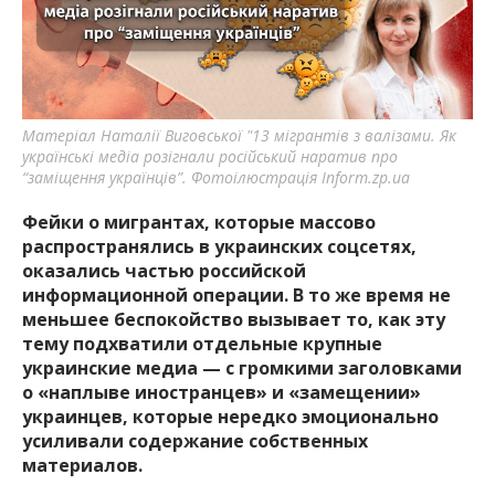
важную информацию о событиях
города Запорожья и области.
Матеріал Наталії Виговської "13 мігрантів з валізами. Як
українські медіа розігнали російський наратив про
“заміщення українців”. Фотоілюстрація Inform.zp.ua
Фейки о мигрантах, которые массово
распространялись в украинских соцсетях,
оказались частью российской
информационной операции. В то же время не
меньшее беспокойство вызывает то, как эту
тему подхватили отдельные крупные
украинские медиа — с громкими заголовками
о «наплыве иностранцев» и «замещении»
украинцев, которые нередко эмоционально
усиливали содержание собственных
материалов.