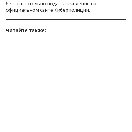
официальном сайте Киберполиции.
Читайте также:
Место встречи бездомных: почему в Запорожье
не ремонтируют
заброшенный «Народный
дом».
В Запорожье
появилась
первая черешня:
сколько стоит (ФОТО).
В Запорожье
разрушаются
колонны возле
площади Поляка: как выглядит архитектурная
визитка города (ФОТО)
Inform.zp.ua
работает, чтобы вы знали правду.
Мы ежедневно собираем важные новости о
Запорожье, оккупированных территориях и жизни
в регионе. Если наша работа важна для вас,
поддержите редакцию донатом – ваша помощь