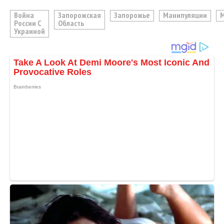
Война
Запорожская
Запорожье
Манипуляции
России С
Область
Украиной