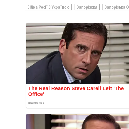
Війна Росії З Україною
Запоріжжя
Запорізька 