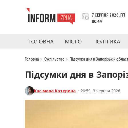
Перейти
до
7 СЕРПНЯ 2026, ПТ
контенту
00:44
inform.zp.ua
INFORM.ZP.UA – це інформаційний портал 
економіки, культури, криміналу, подій, 
ГОЛОВНА
МІСТО
ПОЛІТИКА
Запоріжжя та Запорізької області на день. 
чесну аналітику. Ми дуже цінуємо наших чита
Головна
»
Суспільство
»
Підсумки дня в Запорізькій област
Підсумки дня в Запорі
Касімова Катерина
•
20:59, 3 червня 2026