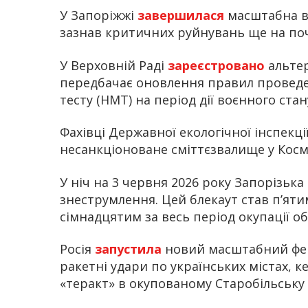
У Запоріжжі
завершилася
масштабна в
зазнав критичних руйнувань ще на поч
У Верховній Раді
зареєстровано
альте
передбачає оновлення правил провед
тесту (НМТ) на період дії воєнного стан
Фахівці Державної екологічної інспекці
несанкціоноване сміттєзвалище у Кос
У ніч на 3 червня 2026 року Запорізьк
знеструмлення. Цей блекаут став п’яти
сімнадцятим за весь період окупації об’
Росія
запустила
новий масштабний фей
ракетні удари по українських містах, 
«теракт» в окупованому Старобільську 