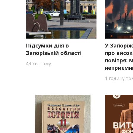
Підсумки дня в
У Запорі
Запорізькій області
про висок
повітря:
49 хв. тому
неприємн
1 годину то