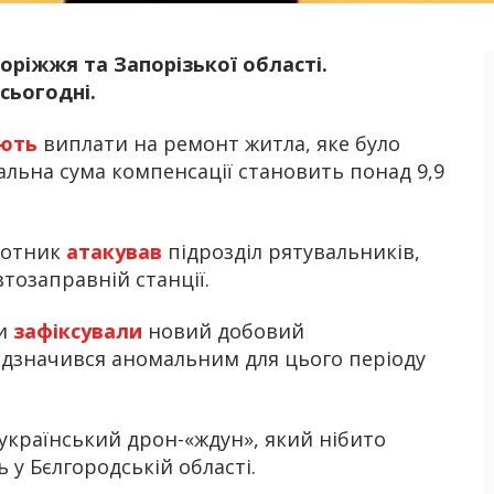
оріжжя та Запорізької області.
Б
 сьогодні.
ють
виплати на ремонт житла, яке було
альна сума компенсації становить понад 9,9
лотник
атакував
підрозділ рятувальників,
втозаправній станції.
ки
зафіксували
новий добовий
ідзначився аномальним для цього періоду
український дрон-«ждун», який нібито
 у Бєлгородській області.