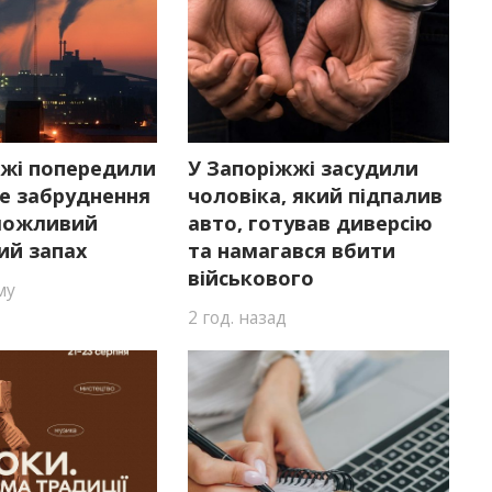
жжі попередили
У Запоріжжі засудили
е забруднення
чоловіка, який підпалив
 можливий
авто, готував диверсію
ий запах
та намагався вбити
військового
му
2 год. назад