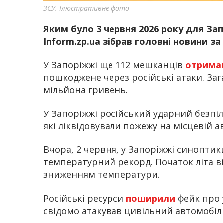
ЗСУ. Ілюстративне фото
Яким було 3 червня 2026 року для Зап
Inform.zp.ua зібрав головні новини за
У Запоріжжі ще 112 мешканців
отрима
пошкоджене через російські атаки. Заг
мільйона гривень.
У Запоріжжі російський ударний безпі
які ліквідовували пожежу на місцевій а
Вчора, 2 червня, у Запоріжжі синопти
температурний рекорд. Початок літа в
зниженням температури.
Російські ресурси
поширили
фейк про 
свідомо атакував цивільний автомобіль