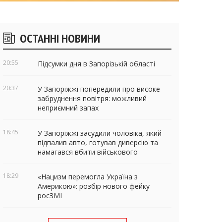
ічні
ОСТАННІ НОВИНИ
віджети
20:55
Підсумки дня в Запорізькій області
20:37
У Запоріжжі попередили про високе
забруднення повітря: можливий
неприємний запах
18:45
У Запоріжжі засудили чоловіка, який
підпалив авто, готував диверсію та
намагався вбити військового
18:29
«Нацизм перемогла Україна з
Америкою»: розбір нового фейку
росЗМІ