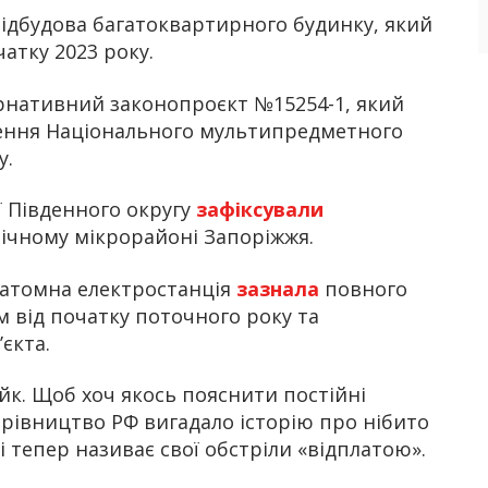
ідбудова багатоквартирного будинку, який
атку 2023 року.
рнативний законопроєкт №15254-1, який
ення Національного мультипредметного
у.
ї Південного округу
зафіксували
мічному мікрорайоні Запоріжжя.
а атомна електростанція
зазнала
повного
м від початку поточного року та
єкта.
к. Щоб хоч якось пояснити постійні
керівництво РФ вигадало історію про нібито
і тепер називає свої обстріли «відплатою».