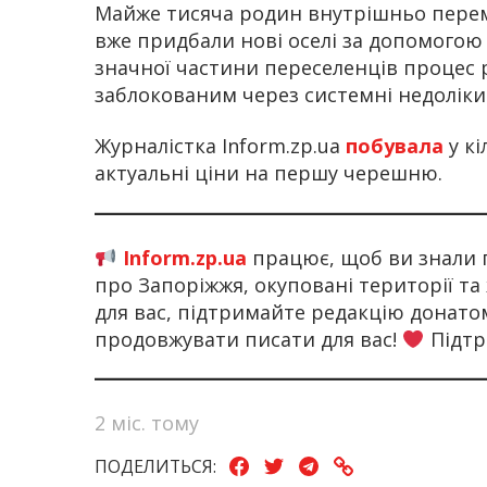
Майже тисяча родин внутрішньо перем
вже придбали нові оселі за допомогою
значної частини переселенців процес р
заблокованим через системні недоліки
Журналістка Inform.zp.ua
побувала
у к
актуальні ціни на першу черешню.
Inform.zp.ua
працює, щоб ви знали 
про Запоріжжя, окуповані території та
для вас, підтримайте редакцію донат
продовжувати писати для вас!
Підтр
2 міс. тому
ПОДЕЛИТЬСЯ: