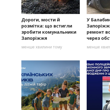
Дороги, мости й
У Балаби
розмітка: що встигли
Запоріжж
зробити комунальники
ремонт в
Запоріжжя
через обс
менше хвилини тому
менше хвил