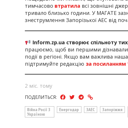
тимчасово
втратила
всі зовнішні дже
тривало близько години. У МАГАТЕ заз
знеструмлення Запорізької АЕС від по
Inform.zp.ua створює спільноту ти
працюємо, щоб ви першими дізнавалис
події в регіоні. Якщо вам важлива наш
підтримуйте редакцію
за посиланням
2 міс. тому
ПОДЕЛИТЬСЯ:
Війна Росії З
Енергодар
ЗАЕС
Запоріжжя
Україною