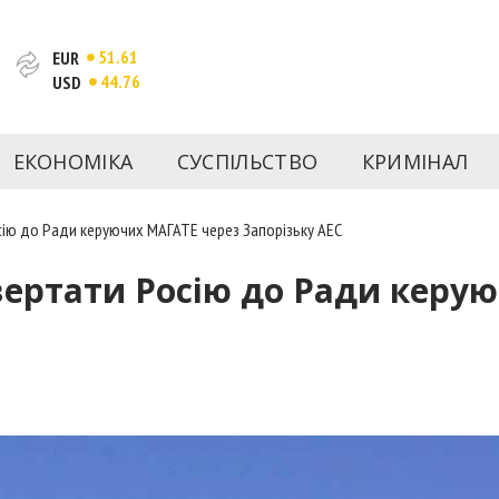
51.61
EUR
44.76
USD
та веб-сайт новин міста Запоріжжя. Кожен день ми розп
спорту Запоріжжя та України. Фото та відеозвіти за сьог
ЕКОНОМІКА
СУСПІЛЬСТВО
КРИМІНАЛ
Інформація та особи Запоріжжя. INFORM.ZP.UA публікує ст
чів і відбираємо та розміщуємо для них найважливішу ін
сію до Ради керуючих МАГАТЕ через Запорізьку АЕС
вертати Росію до Ради керу