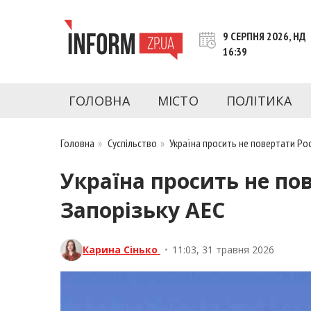
Перейти
до
9 СЕРПНЯ 2026, НД
контенту
16:39
inform.zp.ua
INFORM.ZP.UA – це інформаційний портал 
економіки, культури, криміналу, подій, 
ГОЛОВНА
МІСТО
ПОЛІТИКА
Запоріжжя та Запорізької області на день. 
чесну аналітику. Ми дуже цінуємо наших чита
Головна
»
Суспільство
»
Україна просить не повертати Ро
Україна просить не по
Запорізьку АЕС
Карина Сінько
•
11:03, 31 травня 2026