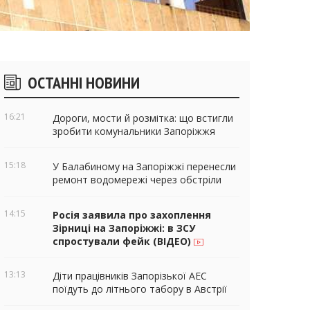
ічні
ОСТАННІ НОВИНИ
віджети
16:21
Дороги, мости й розмітка: що встигли
зробити комунальники Запоріжжя
15:18
У Балабиному на Запоріжжі перенесли
ремонт водомережі через обстріли
14:15
Росія заявила про захоплення
Зірниці на Запоріжжі: в ЗСУ
спростували фейк (ВІДЕО)
13:13
Діти працівників Запорізької АЕС
поїдуть до літнього табору в Австрії