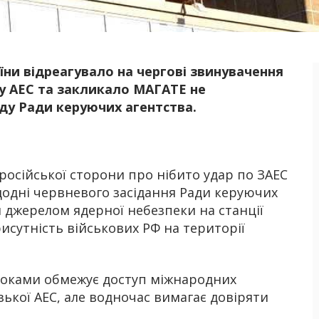
їни відреагувало на чергові звинувачення
Б
ку АЕС та закликало МАГАТЕ не
ду Ради керуючих агентства.
російської сторони про нібито удар по ЗАЕС
одні червневого засідання Ради керуючих
 джерелом ядерної небезпеки на станції
рисутність військових РФ на території
 роками обмежує доступ міжнародних
зької АЕС, але водночас вимагає довіряти