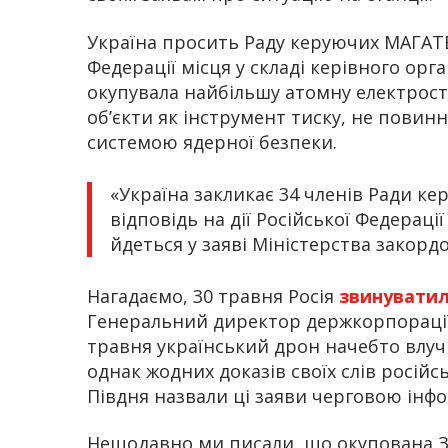
Україна просить Раду керуючих МАГАТЕ
Федерації місця у складі керівного орг
окупувала найбільшу атомну електрос
об’єкти як інструмент тиску, не повин
системою ядерної безпеки.
«Україна закликає 34 членів Ради 
відповідь на дії Російської Федерації
йдеться у заяві Міністерства закорд
Нагадаємо, 30 травня Росія
звинувати
Генеральний директор держкорпорації 
травня український дрон начебто влуч
однак жодних доказів своїх слів росі
Півдня назвали ці заяви черговою ін
Нещодавно ми писали, що окупована З