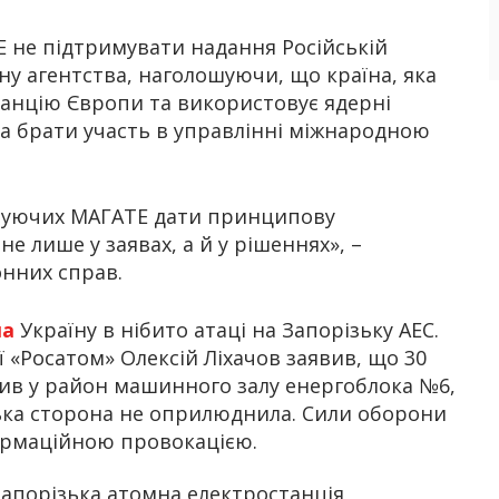
 не підтримувати надання Російській
ану агентства, наголошуючи, що країна, яка
танцію Європи та використовує ядерні
на брати участь в управлінні міжнародною
керуючих МАГАТЕ дати принципову
 не лише у заявах, а й у рішеннях», –
онних справ.
ла
Україну в нібито атаці на Запорізьку АЕС.
«Росатом» Олексій Ліхачов заявив, що 30
ив у район машинного залу енергоблока №6,
йська сторона не оприлюднила. Сили оборони
формаційною провокацією.
апорізька атомна електростанція