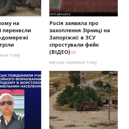
ному на
Росія заявила про
і перенесли
захоплення Зірниці на
одомережі
Запоріжжі: в ЗСУ
тріли
спростували фейк
(ВІДЕО)
ини тому
менше хвилини тому