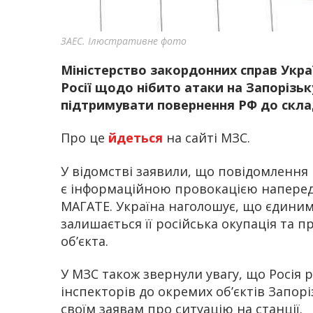
ЗАЕС. Ілюстративне фото
Міністерство закордонних справ Укра
Росії щодо нібито атаки на Запорізь
підтримувати повернення РФ до скла
Про це
йдеться
на сайті МЗС.
У відомстві заявили, що повідомлення 
є інформаційною провокацією наперед
МАГАТЕ. Україна наголошує, що єдиним
залишається її російська окупація та п
об’єкта.
У МЗС також звернули увагу, що Росія
інспекторів до окремих об’єктів Запорі
своїм заявам про ситуацію на станції.