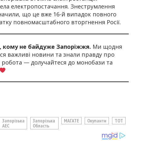
рела електропостачання. Знеструмлення
начили, що це вже 16-й випадок повного
чатку повномасштабного вторгнення Росії.
х, кому не байдуже Запоріжжя.
Ми щодня
я важливі новини та знали правду про
а робота — долучайтеся до монобази та
Запорізька
Запорізька
МАГАТЕ
Окупанти
ТОТ
АЕС
Область