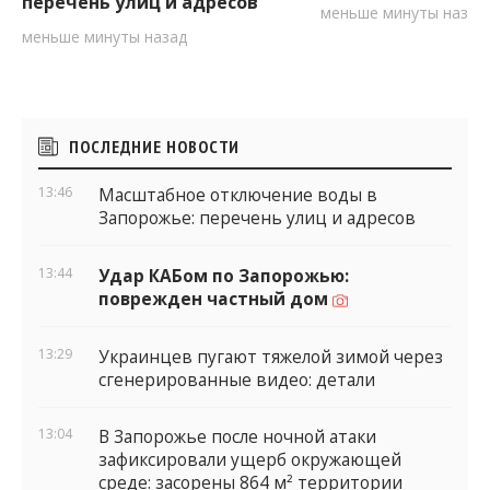
перечень улиц и адресов
меньше минуты назад
меньше минуты назад
Боковые
ПОСЛЕДНИЕ НОВОСТИ
виджеты
13:46
Масштабное отключение воды в
Запорожье: перечень улиц и адресов
13:44
Удар КАБом по Запорожью:
поврежден частный дом
13:29
Украинцев пугают тяжелой зимой через
сгенерированные видео: детали
13:04
В Запорожье после ночной атаки
зафиксировали ущерб окружающей
среде: засорены 864 м² территории