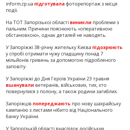
inform.zp.ua
підготувала
фоторепортаж з місця
події.
На ТОТ Запорізької області
виникли
проблеми з
пальним. Причини пояснюють «оперативною
обстановкою», однак деталей не наводять.
У Запоріжжі 38-річну жительку Києва
підозрюють
у спробі отримати чужу спадщину понад 7
мільйонів гривень за допомогою підробленого
заповіту.
У Запоріжжі до Дня Героїв України 23 травня
вшанували
ветеранів, військових, тих, хто
повернулися з полону, а також родини загиблих.
Запоріжців
попереджають
про нову шахрайську
кампанію з листами нібито від Національного
банку України.
У Запорізькій області внаслідок російських