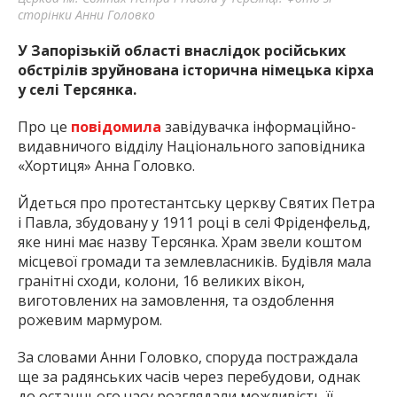
сторінки Анни Головко
У Запорізькій області внаслідок російських
обстрілів зруйнована історична німецька кірха
у селі Терсянка.
Про це
повідомила
завідувачка інформаційно-
видавничого відділу Національного заповідника
«Хортиця» Анна Головко.
Йдеться про протестантську церкву Святих Петра
і Павла, збудовану у 1911 році в селі Фріденфельд,
яке нині має назву Терсянка. Храм звели коштом
місцевої громади та землевласників. Будівля мала
гранітні сходи, колони, 16 великих вікон,
виготовлених на замовлення, та оздоблення
рожевим мармуром.
За словами Анни Головко, споруда постраждала
ще за радянських часів через перебудови, однак
до останнього часу розглядали можливість її