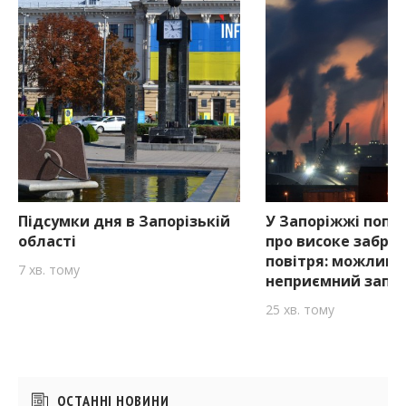
Підсумки дня в Запорізькій
У Запоріжжі попе
області
про високе забру
повітря: можливи
7 хв. тому
неприємний запа
25 хв. тому
Бічні
ОСТАННІ НОВИНИ