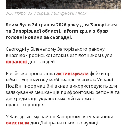
найважливішу інформацію про події
міста Запоріжжя та області.
ЗСУ. Фото: 33-й окремий штурмовий полк
Яким було 24 травня 2026 року для Запоріжжя
та Запорізької області. Inform.zp.ua зібрав
головні новини за сьогодні.
Сьогодні у Біленькому Запорізького району
внаслідок російської атаки безпілотником були
поранені
двоє людей.
Російська пропаганда
активізувала
фейки про
нібито «примусову мобілізацію жінок» в Україні.
Подібні інформаційні вкиди використовують для
залякування мешканців прифронтових регіонів та
дискредитації українських військових і
правоохоронців.
У Заводському районі Запоріжжя рятувальники
очистили
дно Дніпра на пляжі по вулиці