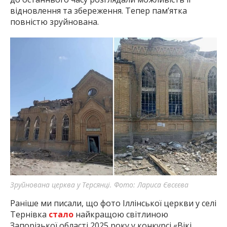
відновлення та збереження. Тепер пам’ятка
повністю зруйнована.
Зруйнована церква у Терсянці. Фото: Лариса Євсєєва
Раніше ми писали, що фото Іллінської церкви у селі
Тернівка
стало
найкращою світлиною
Запорізької області 2025 року у конкурсі «Вікі