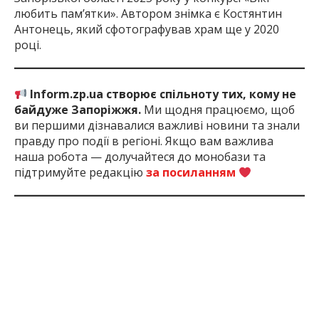
любить пам’ятки». Автором знімка є Костянтин
Антонець, який сфотографував храм ще у 2020
році.
Inform.zp.ua створює спільноту тих, кому не
байдуже Запоріжжя.
Ми щодня працюємо, щоб
ви першими дізнавалися важливі новини та знали
правду про події в регіоні. Якщо вам важлива
наша робота — долучайтеся до монобази та
підтримуйте редакцію
за посиланням
2 міс. тому
ПОДЕЛИТЬСЯ:
Війна
Запоріжжя
Запорізька
Обстріл
Окупанти
Росії З
Область
Україною