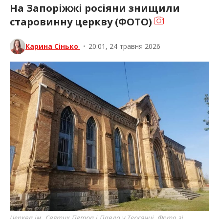
На Запоріжжі росіяни знищили
старовинну церкву (ФОТО)
Карина Сінько
•
20:01, 24 травня 2026
Церква ім. Святих Петра і Павла у Терсянці. Фото зі