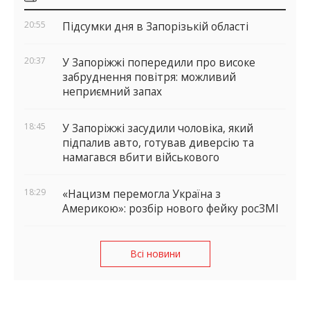
віджети
20:55
Підсумки дня в Запорізькій області
20:37
У Запоріжжі попередили про високе
забруднення повітря: можливий
неприємний запах
18:45
У Запоріжжі засудили чоловіка, який
підпалив авто, готував диверсію та
намагався вбити військового
18:29
«Нацизм перемогла Україна з
Америкою»: розбір нового фейку росЗМІ
Всі новини