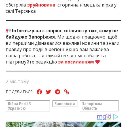
обстрілів
зруйнована
історична німецька кірха у
селі Терсянка.
Inform.zp.ua створює спільноту тих, кому не
байдуже Запоріжжя.
Ми щодня працюємо, щоб
ви першими дізнавалися важливі новини та знали
правду про події в регіоні. Якщо вам важлива
наша робота — долучайтеся до монобази та
підтримуйте редакцію
за посиланням
2 міс. тому
ПОДЕЛИТЬСЯ:
Війна Росії З
Запоріжжя
Запорізька
Україною
Область