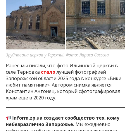
Зруйнована церква у Терсянці. Фото: Лариса Євсєєва
Ранее мы писали, что фото Ильинской церкви в
селе Терновка
стало
лучшей фотографией
Запорожской области 2025 года в конкурсе «Вики
любит памятники». Автором снимка является
Константин Антонец, который сфотографировал
храм ещё в 2020 году.
Inform.zp.ua создает сообщество тех, кому
небезразлично Запорожье.
Мы ежедневно
работаем, чтобы вы первыми узнавали важные