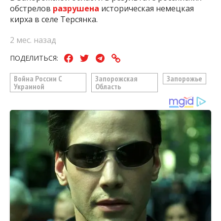
обстрелов
разрушена
историческая немецкая
кирха в селе Терсянка.
2 мес. назад
ПОДЕЛИТЬСЯ:
Война России С
Запорожская
Запорожье
Украиной
Область