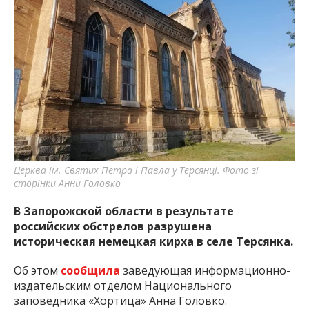
Церква ім. Святих Петра і Павла у Терсянці. Фото зі
сторінки Анни Головко
В Запорожской области в результате
российских обстрелов разрушена
историческая немецкая кирха в селе Терсянка.
Об этом
сообщила
заведующая информационно-
издательским отделом Национального
заповедника «Хортица» Анна Головко.