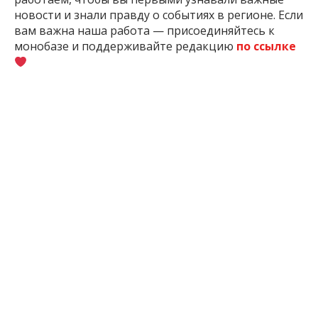
новости и знали правду о событиях в регионе. Если
вам важна наша работа — присоединяйтесь к
монобазе и поддерживайте редакцию
по ссылке
2 мес. назад
ПОДЕЛИТЬСЯ:
Война
Запорожская
Запорожье
Обстрелы
Окку
России С
Область
Украиной
ЧИТАЙТЕ ТАКЖЕ