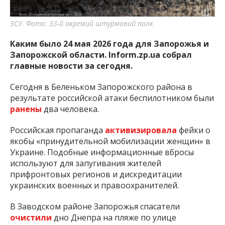
важную информацию о событиях
города Запорожья и области.
ЗСУ. Фото: 33-й окремий штурмовий полк
Каким было 24 мая 2026 года для Запорожья и
Запорожской области. Inform.zp.ua собрал
главные новости за сегодня.
Сегодня в Беленьком Запорожского района в
результате российской атаки беспилотником были
ранены
два человека.
Российская пропаганда
активизировала
фейки о
якобы «принудительной мобилизации женщин» в
Украине. Подобные информационные вбросы
используют для запугивания жителей
прифронтовых регионов и дискредитации
украинских военных и правоохранителей.
В Заводском районе Запорожья спасатели
очистили
дно Днепра на пляже по улице