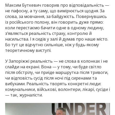
Максим Буткевич говорив про відповідальність —
не пафосну, а ту саму, що вимірюється щодня. За
слова, за мовчання, за байдужість. Повернувшись
із російського полону, він говорить дуже прямо:
коли перестаємо бачити одне в одному людину,
з’являється реальність страху, контролю й
насильства. І я сидів у залі й думав про наше місто.
Бо тут це відчутно сильніше, ніж у будь-якому
теоретичному виступі.
У Запоріжжі реальність — не слова в колонках і не
слайди на екрані. Вона — у тому, чи буде світло
після обстрілу, чи приїде маршрутка після тривоги,
чи відповість сусід після ночі під сиренами та
вибухами. Реальність творять конкретні люди:
комунальники, військові, волонтери, лікарі, сусіди і
— так, журналісти.