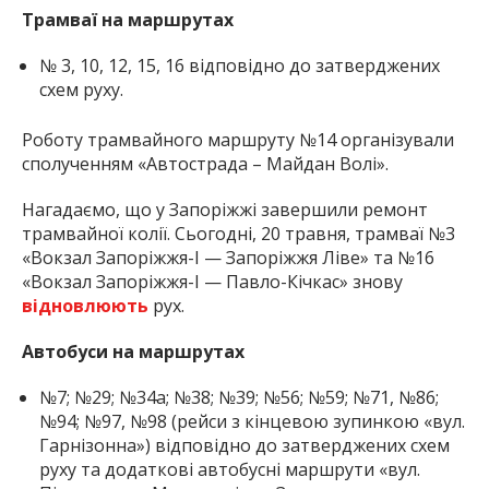
Трамваї на маршрутах
№ 3, 10, 12, 15, 16 відповідно до затверджених
схем руху.
Роботу трамвайного маршруту №14 організували
сполученням «Автострада – Майдан Волі».
Нагадаємо, що у Запоріжжі завершили ремонт
трамвайної колії. Сьогодні, 20 травня, трамваї №3
«Вокзал Запоріжжя-I — Запоріжжя Ліве» та №16
«Вокзал Запоріжжя-I — Павло-Кічкас» знову
відновлюють
рух.
Автобуси на маршрутах
№7; №29; №34а; №38; №39; №56; №59; №71, №86;
№94; №97, №98 (рейси з кінцевою зупинкою «вул.
Гарнізонна») відповідно до затверджених схем
руху та додаткові автобусні маршрути «вул.