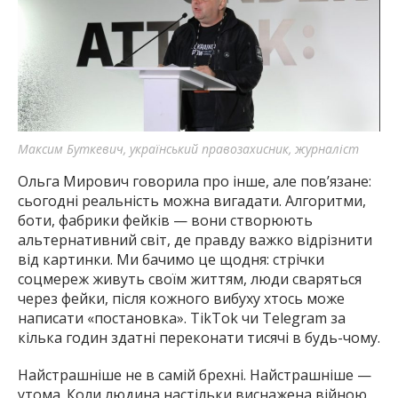
Максим Буткевич, український правозахисник, журналіст
Ольга Мирович говорила про інше, але пов’язане:
сьогодні реальність можна вигадати. Алгоритми,
боти, фабрики фейків — вони створюють
альтернативний світ, де правду важко відрізнити
від картинки. Ми бачимо це щодня: стрічки
соцмереж живуть своїм життям, люди сваряться
через фейки, після кожного вибуху хтось може
написати «постановка». TikTok чи Telegram за
кілька годин здатні переконати тисячі в будь-чому.
Найстрашніше не в самій брехні. Найстрашніше —
утома. Коли людина настільки виснажена війною,