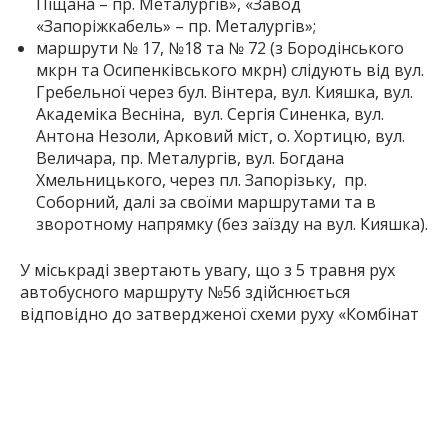
Піщана – пр. Металургів», «Завод
«Запоріжкабель» – пр. Металургів»;
маршрути № 17, №18 та № 72 (з Бородінського
мкрн та Осипенківського мкрн) слідують від вул.
Гребельної через бул. Вінтера, вул. Кияшка, вул.
Академіка Весніна, вул. Сергія Синенка, вул.
Антона Незоли, Арковий міст, о. Хортицю, вул.
Величара, пр. Металургів, вул. Богдана
Хмельницького, через пл. Запорізьку, пр.
Соборний, далі за своїми маршрутами та в
зворотному напрямку (без заїзду на вул. Кияшка).
У міськраді звертають увагу, що з 5 травня рух
автобусного маршруту №56 здійснюється
відповідно до затвердженої схеми руху «Комбінат
«Запоріжсталь» – Центральна прохідна».
Графіки руху трамвайних, тролейбусних та
автобусних маршрутів можна знайти
за цим
посиланням
.