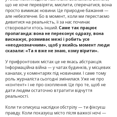
що не хоче перевіряти, мислити, сперечатися, вона
просто вимикає новини. Це природне бажання —
але небезпечне. Бо в момент, коли ми перестаємо
дивитися на реальність, її за нас починає
створювати хтось інший.
Саме так працює
пропаганда: вона не переконує одразу, вона
виснажує, розмиває межі і робить усе
«неоднозначним», щоб у якийсь момент люди
сказали: «Та я вже не знаю, кому вірити».
У прифронтових містах це не якась абстракція.
Інформаційна війна — у чатах будинків, у місцевих
каналax, у коментарях під новинами. І саме тому
роль журналіста сьогодні змінилася. Уже не про
«контент» і не про охоплення. Це про те, щоб не
дати людям остаточно втратити відчуття
реальності.
Коли ти описуєш наслідки обстрілу — ти фіксуєш
правду. Коли показуєш місто після важкої ночі —