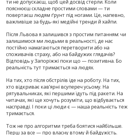
ти не допускаєш, щоб цей досвід стерли. Коли
пояснюєш складне простими словами — ти
повертаєш людям ґрунт під ногами. Це, напевно,
важливіше за будь-які медійні тренди й хайпи.
Після Львова я залишився з простим питанням: чи
залишимося ми людьми в реальності, де нас
постійно намагаються перетворити або на
споживачів страху, або на байдужих глядачів?
Відповідь у Запоріжжі поки що — позитивна. Бо
реальність тут тримається на людях.
На тих, хто після обстрілів іде на роботу. На тих,
хто відкриває кав’ярні всупереч усьому. На
рятувальниках, які першими їдуть під ракети. На
читачах, які ще хочуть розуміти, що відбувається
насправді. І поки ці люди є — наша реальність теж
тримається.
Тож не про алгоритми треба боятися найбільше.
Перш за все — про власну втому й байдужість.