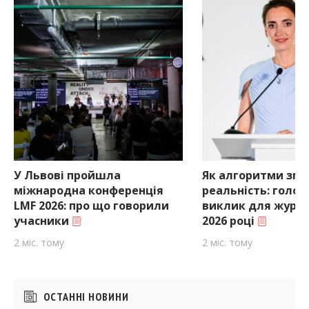
У Львові пройшла
Як алгоритми зм
міжнародна конференція
реальність: голо
LMF 2026: про що говорили
виклик для журна
учасники
2026 році
2 міс. тому
2 міс. тому
Бічні
ОСТАННІ НОВИНИ