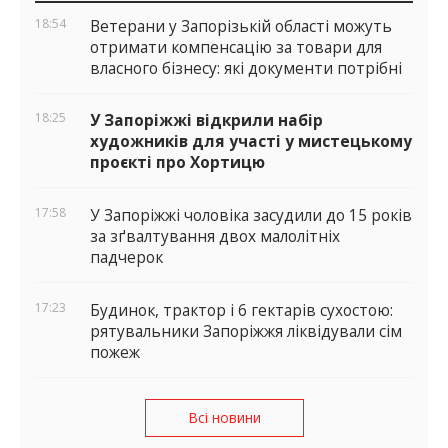
віджети
18:54
Ветерани у Запорізькій області можуть
отримати компенсацію за товари для
власного бізнесу: які документи потрібні
18:25
У Запоріжжі відкрили набір
художників для участі у мистецькому
проєкті про Хортицю
17:58
У Запоріжжі чоловіка засудили до 15 років
за зґвалтування двох малолітніх
падчерок
17:23
Будинок, трактор і 6 гектарів сухостою:
рятувальники Запоріжжя ліквідували сім
пожеж
Всі новини