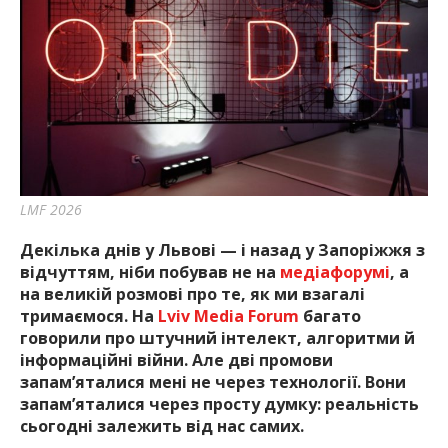
найважливішу інформацію про події
міста Запоріжжя та області.
LMF 2026
Декілька днів у Львові — і назад у Запоріжжя з
відчуттям, ніби побував не на
медіафорумі
, а
на великій розмові про те, як ми взагалі
тримаємося. На
Lviv Media Forum
багато
говорили про штучний інтелект, алгоритми й
інформаційні війни. Але дві промови
запам’яталися мені не через технології. Вони
запам’яталися через просту думку: реальність
сьогодні залежить від нас самих.