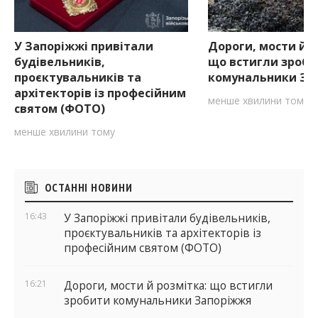
У Запоріжжі привітали
Дороги, мости й р
будівельників,
що встигли зроби
проєктувальників та
комунальники За
архітекторів із професійним
менше хвилини тому
святом (ФОТО)
менше хвилини тому
Бічні
ОСТАННІ НОВИНИ
віджети
16:43
У Запоріжжі привітали будівельників,
проєктувальників та архітекторів із
професійним святом (ФОТО)
16:21
Дороги, мости й розмітка: що встигли
зробити комунальники Запоріжжя