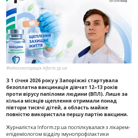
Фотоілюстрація Inform.zp.ua
З 1 січня 2026 року у Запоріжжі стартувала
безоплатна вакцинація дівчат 12–13 років
проти вірусу папіломи людини (ВПЛ). Лише за
кілька місяців щеплення отримали понад
півтори тисячі дітей, а область майже
повністю використала першу партію вакцини.
Журналістка Inform.zp.ua поспілкувалася з лікарем-
епідеміологом відділу імунопрофілактики