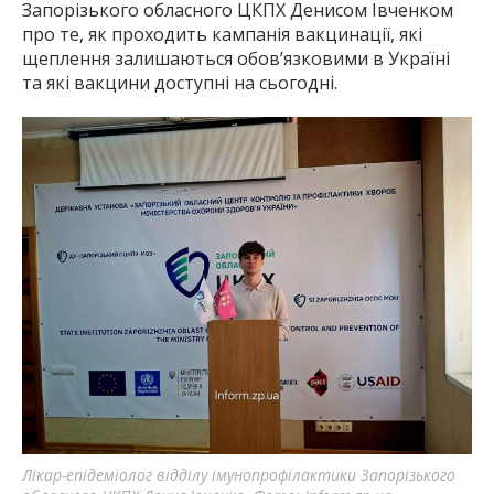
Запорізького обласного ЦКПХ Денисом Івченком
про те, як проходить кампанія вакцинації, які
щеплення залишаються обов’язковими в Україні
та які вакцини доступні на сьогодні.
Лікар-епідеміолог відділу імунопрофілактики Запорізького