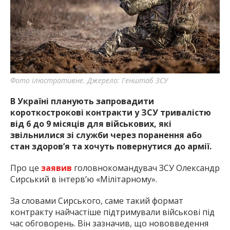
найважливішу інформацію про події
міста Запоріжжя та області.
Фото ілюстративне. Джерело: Генштаб ЗСУ
В Україні планують запровадити
короткострокові контракти у ЗСУ тривалістю
від 6 до 9 місяців для військових, які
звільнилися зі служби через поранення або
стан здоров’я та хочуть повернутися до армії.
Про це
заявив
головнокомандувач ЗСУ Олександр
Сирський в інтерв’ю «Мілітарному».
За словами Сирського, саме такий формат
контракту найчастіше підтримували військові під
час обговорень. Він зазначив, що нововведення