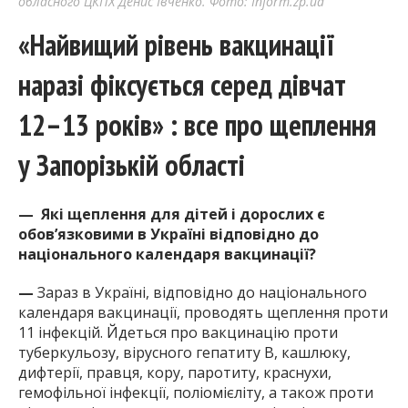
обласного ЦКПХ Денис Івченко. Фото: Inform.zp.ua
«Найвищий рівень вакцинації
наразі фіксується серед дівчат
12–13 років» : все про щеплення
у Запорізькій області
—
Які щеплення для дітей і дорослих є
обов’язковими в Україні відповідно до
національного календаря вакцинації?
—
Зараз в Україні, відповідно до національного
календаря вакцинації, проводять щеплення проти
11 інфекцій. Йдеться про вакцинацію проти
туберкульозу, вірусного гепатиту B, кашлюку,
дифтерії, правця, кору, паротиту, краснухи,
гемофільної інфекції, поліомієліту, а також проти