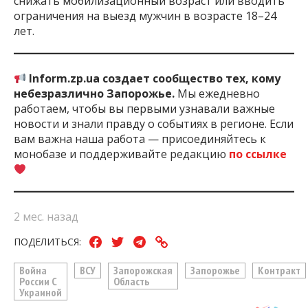
снижать мобилизационный возраст или вводить
ограничения на выезд мужчин в возрасте 18–24
лет.
Inform.zp.ua создает сообщество тех, кому
небезразлично Запорожье.
Мы ежедневно
работаем, чтобы вы первыми узнавали важные
новости и знали правду о событиях в регионе. Если
вам важна наша работа — присоединяйтесь к
монобазе и поддерживайте редакцию
по ссылке
2 мес. назад
ПОДЕЛИТЬСЯ:
Война
ВСУ
Запорожская
Запорожье
Контракт
России С
Область
Украиной