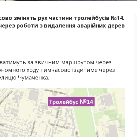
сово змінять рух частини тролейбусів №14.
Б
 через роботи з видалення аварійних дерев
уватимуть за звичним маршрутом через
ономного ходу тимчасово їздитиме через
 вулицю Чумаченка.