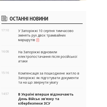
ічні
ОСТАННІ НОВИНИ
віджети
17:10
У Запоріжжі 10 серпня тимчасово
змінять рух двох трамвайних
маршрутів
16:08
На Запоріжжі відновили
електропостачання після російської
атаки
15:16
Компенсація за пошкоджене житло в
Запоріжжі: як підготувати документи
та на що звернути увагу
14:57
В Україні вперше відзначають
День Військ зв’язку та
кібербезпеки ЗСУ