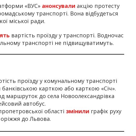
латформи «ВУС»
анонсували
акцію протесту
ромадському транспорті. Вона відбудеться
кої міської ради.
нять
вартість проїзду у транспорті. Водночас
нальному транспорті не підвищуватимуть.
тість проїзду у комунальному транспорті
и банківською карткою або карткою «Січ».
зд маршруток до села Новоолександрівка
рейсовий автобус.
пропетровської області
змінили
графік руху
поріжжя до Львова.