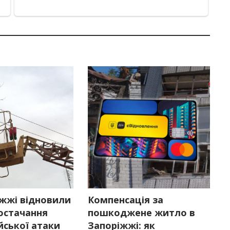
іжжі відновили
Компенсація за
остачання
пошкоджене житло в
ійської атаки
Запоріжжі: як