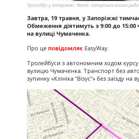
Тролейбус у Запоріжжі. Фото: Запорізька міська рада
Завтра, 19 травня, у Запоріжжі тимча
Обмеження діятимуть з 9:00 до 15:00
на вулиці Чумаченка.
Про це
повідомляє
EasyWay.
Тролейбуси з автономним ходом курс
вулицю Чумаченка. Транспорт без авт
зупинку «Клініка “Візус”» без заїзду на