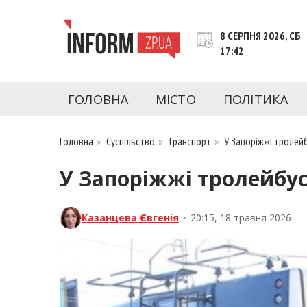
Перейти
до
8 СЕРПНЯ 2026, СБ
контенту
17:42
inform.zp.ua
INFORM.ZP.UA – це інформаційний портал 
економіки, культури, криміналу, подій, 
ГОЛОВНА
МІСТО
ПОЛІТИКА
Запоріжжя та Запорізької області на день. 
чесну аналітику. Ми дуже цінуємо наших чита
Головна
»
Суспільство
»
Транспорт
»
У Запоріжжі тролей
У Запоріжжі тролейбу
Казанцева Євгенія
•
20:15, 18 травня 2026