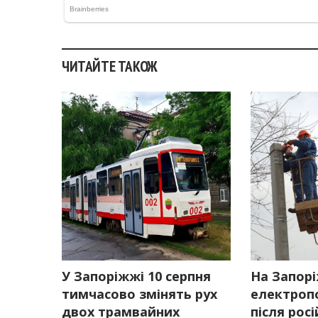
ЧИТАЙТЕ ТАКОЖ
У Запоріжжі 10 серпня
На Запор
тимчасово змінять рух
електроп
двох трамвайних
після рос