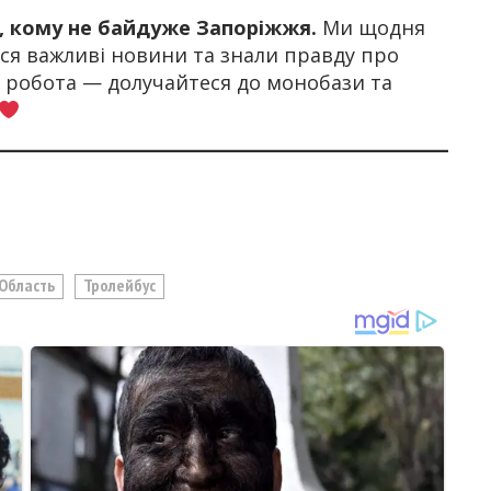
х, кому не байдуже Запоріжжя.
Ми щодня
я важливі новини та знали правду про
а робота — долучайтеся до монобази та
 Область
Тролейбус