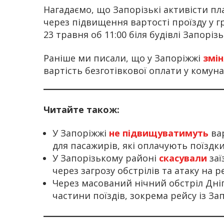
Нагадаємо, що Запорізькі активісти п
через підвищення вартості проїзду у г
23 травня об 11:00 біля будівлі Запорізь
Раніше ми писали, що у Запоріжжі
змі
вартість безготівкової оплати у кому
Читайте також:
У Запоріжжі
не підвищуватимуть
вар
для пасажирів, які оплачують поїздк
У Запорізькому районі
скасували
заї
через загрозу обстрілів та атаку на 
Через масований нічний обстріл Дні
частини поїздів, зокрема рейсу із За