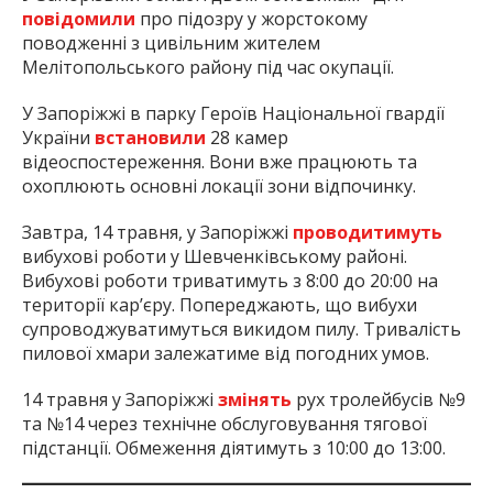
повідомили
про підозру у жорстокому
поводженні з цивільним жителем
Мелітопольського району під час окупації.
У Запоріжжі в парку Героїв Національної гвардії
України
встановили
28 камер
відеоспостереження. Вони вже працюють та
охоплюють основні локації зони відпочинку.
Завтра, 14 травня, у Запоріжжі
проводитимуть
вибухові роботи у Шевченківському районі.
Вибухові роботи триватимуть з 8:00 до 20:00 на
території кар’єру. Попереджають, що вибухи
супроводжуватимуться викидом пилу. Тривалість
пилової хмари залежатиме від погодних умов.
14 травня у Запоріжжі
змінять
рух тролейбусів №9
та №14 через технічне обслуговування тягової
підстанції. Обмеження діятимуть з 10:00 до 13:00.