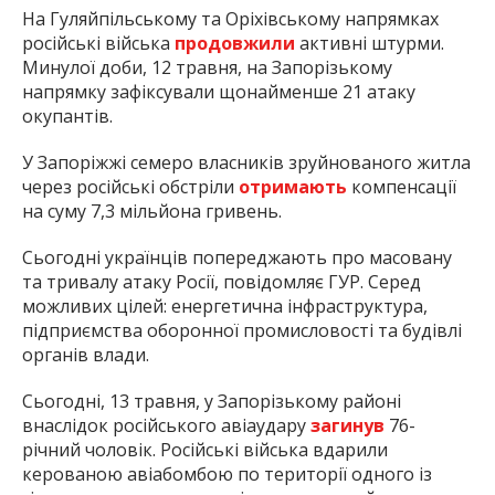
На Гуляйпільському та Оріхівському напрямках
російські війська
продовжили
активні штурми.
Минулої доби, 12 травня, на Запорізькому
напрямку зафіксували щонайменше 21 атаку
окупантів.
У Запоріжжі семеро власників зруйнованого житла
через російські обстріли
отримають
компенсації
на суму 7,3 мільйона гривень.
Сьогодні українців попереджають про масовану
та тривалу атаку Росії, повідомляє ГУР. Серед
можливих цілей: енергетична інфраструктура,
підприємства оборонної промисловості та будівлі
органів влади.
Сьогодні, 13 травня, у Запорізькому районі
внаслідок російського авіаудару
загинув
76-
річний чоловік. Російські війська вдарили
керованою авіабомбою по території одного із