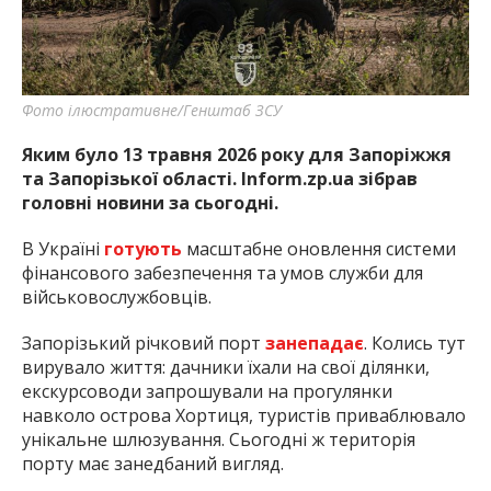
найважливішу інформацію про події
міста Запоріжжя та області.
Фото ілюстративне/Генштаб ЗСУ
Яким було 13 травня 2026 року для Запоріжжя
та Запорізької області. Inform.zp.ua зібрав
головні новини за сьогодні.
В Україні
готують
масштабне оновлення системи
фінансового забезпечення та умов служби для
військовослужбовців.
Запорізький річковий порт
занепадає
. Колись тут
вирувало життя: дачники їхали на свої ділянки,
екскурсоводи запрошували на прогулянки
навколо острова Хортиця, туристів приваблювало
унікальне шлюзування. Сьогодні ж територія
порту має занедбаний вигляд.