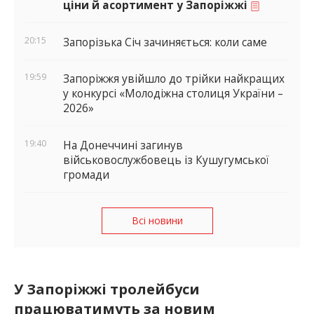
ціни й асортимент у Запоріжжі
20:15
Запорізька Січ зачиняється: коли саме
19:59
Запоріжжя увійшло до трійки найкращих
у конкурсі «Молодіжна столиця України –
2026»
19:40
На Донеччині загинув
військовослужбовець із Кушугумської
громади
Всі новини
У Запоріжжі тролейбуси
працюватимуть за новим