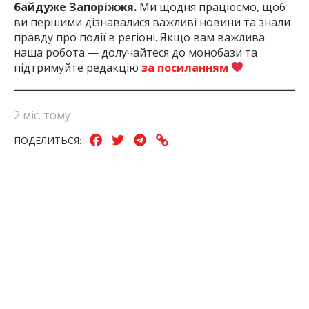
байдуже Запоріжжя.
Ми щодня працюємо, щоб
ви першими дізнавалися важливі новини та знали
правду про події в регіоні. Якщо вам важлива
наша робота — долучайтеся до монобази та
підтримуйте редакцію
за посиланням
2 міс. тому
ПОДЕЛИТЬСЯ:
Громадський
Запоріжжя
Запорізька
Маршрут
Трол
Транспорт
Область
ЧИТАЙТЕ ТАКОЖ