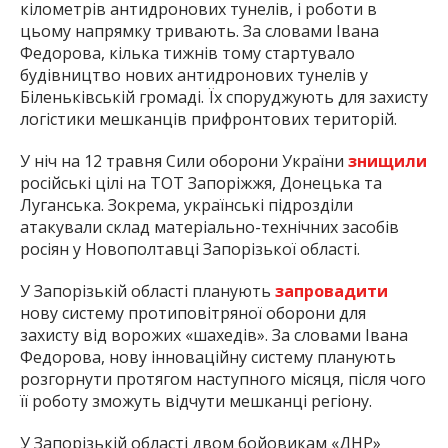
кілометрів антидронових тунелів, і роботи в
цьому напрямку тривають. За словами Івана
Федорова, кілька тижнів тому стартувало
будівництво нових антидронових тунелів у
Біленьківській громаді. Їх споруджують для захисту
логістики мешканців прифронтових територій.
У ніч на 12 травня Сили оборони України
знищили
російські цілі на ТОТ Запоріжжя, Донецька та
Луганська. Зокрема, українські підрозділи
атакували склад матеріально-технічних засобів
росіян у Новополтавці Запорізької області.
У Запорізькій області планують
запровадити
нову систему протиповітряної оборони для
захисту від ворожих «шахедів». За словами Івана
Федорова, нову інноваційну систему планують
розгорнути протягом наступного місяця, після чого
її роботу зможуть відчути мешканці регіону.
У Запорізькій області двом бойовикам «ДНР»