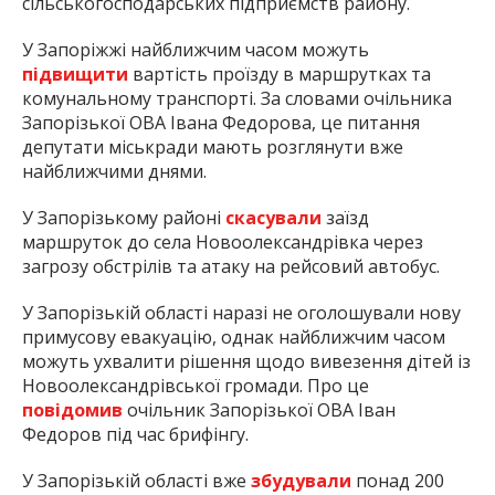
сільськогосподарських підприємств району.
У Запоріжжі найближчим часом можуть
підвищити
вартість проїзду в маршрутках та
комунальному транспорті. За словами очільника
Запорізької ОВА Івана Федорова, це питання
депутати міськради мають розглянути вже
найближчими днями.
У Запорізькому районі
скасували
заїзд
маршруток до села Новоолександрівка через
загрозу обстрілів та атаку на рейсовий автобус.
У Запорізькій області наразі не оголошували нову
примусову евакуацію, однак найближчим часом
можуть ухвалити рішення щодо вивезення дітей із
Новоолександрівської громади. Про це
повідомив
очільник Запорізької ОВА Іван
Федоров під час брифінгу.
У Запорізькій області вже
збудували
понад 200