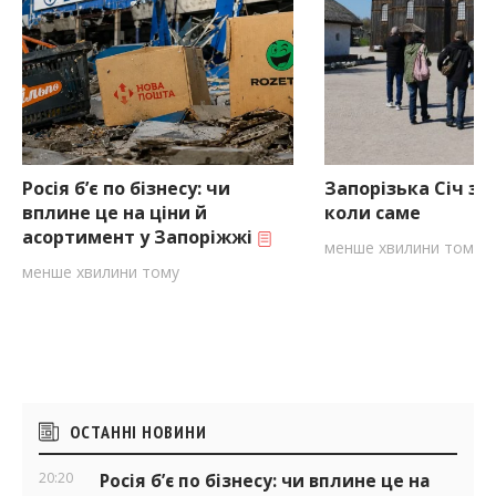
Росія б’є по бізнесу: чи
Запорізька Січ за
вплине це на ціни й
коли саме
асортимент у Запоріжжі
менше хвилини тому
менше хвилини тому
Бічні
ОСТАННІ НОВИНИ
віджети
20:20
Росія б’є по бізнесу: чи вплине це на