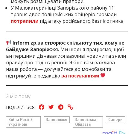
можуть розміщувати прапори.
У Малокатеринівці Запорізького району 11
травня двоє поліцейських офіцерів громади
потрапили
під атаку російського безпілотника.
Inform.zp.ua створює спільноту тих, кому не
байдуже Запоріжжя.
Ми щодня працюємо, щоб
ви першими дізнавалися важливі новини та знали
правду про події в регіоні. Якщо вам важлива
наша робота — долучайтеся до монобази та
підтримуйте редакцію
за посиланням
2 міс. тому
ПОДЕЛИТЬСЯ:
Війна Росії З
Запоріжжя
Запорізька
Сапери
Україною
Область