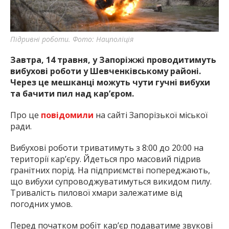
найважливішу інформацію про події
міста Запоріжжя та області.
Підривні роботи. Фото: Нацполіція
Завтра, 14 травня, у Запоріжжі проводитимуть
вибухові роботи у Шевченківському районі.
Через це мешканці можуть чути гучні вибухи
та бачити пил над кар’єром.
Про це
повідомили
на сайті Запорізької міської
ради.
Вибухові роботи триватимуть з 8:00 до 20:00 на
території кар’єру. Йдеться про масовий підрив
гранітних порід. На підприємстві попереджають,
що вибухи супроводжуватимуться викидом пилу.
Тривалість пилової хмари залежатиме від
погодних умов.
Перед початком робіт кар’єр подаватиме звукові