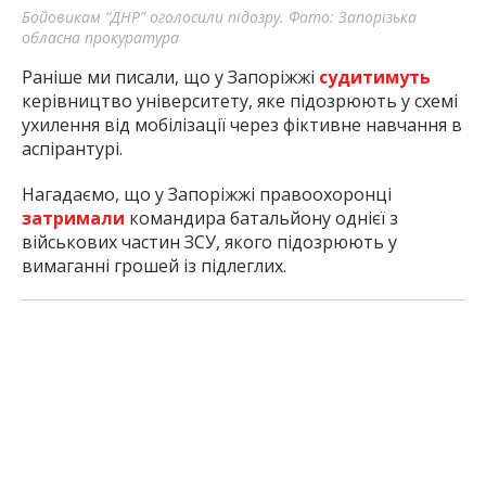
Бойовикам “ДНР” оголосили підозру. Фото: Запорізька
обласна прокуратура
Раніше ми писали, що у Запоріжжі
судитимуть
керівництво університету, яке підозрюють у схемі
ухилення від мобілізації через фіктивне навчання в
аспірантурі.
Нагадаємо, що у Запоріжжі правоохоронці
затримали
командира батальйону однієї з
військових частин ЗСУ, якого підозрюють у
вимаганні грошей із підлеглих.
Читайте також:
у Запоріжжі шахраї за тиждень
виманили
у
людей понад 600 тисяч гривень,
представляючись працівниками банків.