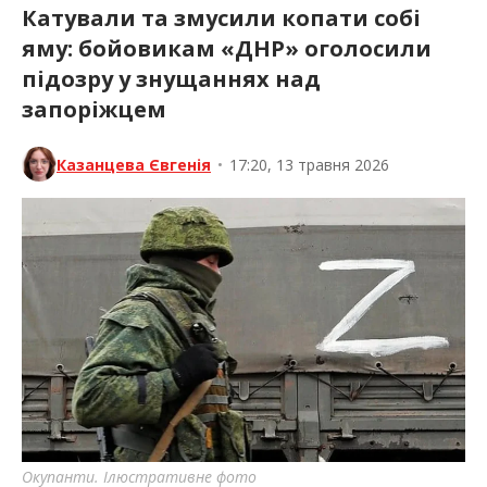
Катували та змусили копати собі
яму: бойовикам «ДНР» оголосили
підозру у знущаннях над
запоріжцем
Казанцева Євгенія
•
17:20, 13 травня 2026
Окупанти. Ілюстративне фото