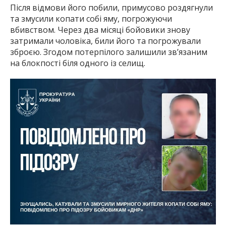
Після відмови його побили, примусово роздягнули
та змусили копати собі яму, погрожуючи
вбивством. Через два місяці бойовики знову
затримали чоловіка, били його та погрожували
зброєю. Згодом потерпілого залишили зв’язаним
на блокпості біля одного із селищ.