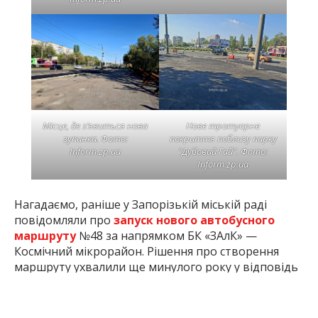
Місце, де з’явиться нова
Нове тротуарне
зупинка. Фото:
покриття поблизу парку
Inform.zp.ua
“Дубовий Гай”. Фото:
Inform.zp.ua
Нагадаємо, раніше у Запорізькій міській раді
повідомляли про
запуск нового автобусного
маршруту
№48 за напрямком БК «ЗАлК» —
Космічний мікрорайон. Рішення про створення
маршруту ухвалили ще минулого року у відповідь
на звернення мешканців.
Особливістю маршруту стане те, що вперше