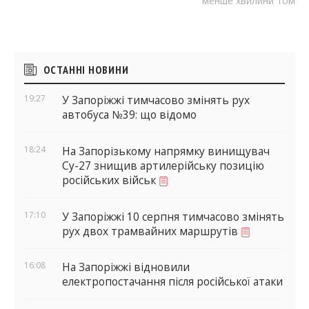
менше хвилини тому
Бічні
ОСТАННІ НОВИНИ
віджети
19:27
У Запоріжжі тимчасово змінять рух
автобуса №39: що відомо
18:24
На Запорізькому напрямку винищувач
Су-27 знищив артилерійську позицію
російських військ
17:10
У Запоріжжі 10 серпня тимчасово змінять
рух двох трамвайних маршрутів
16:08
На Запоріжжі відновили
електропостачання після російської атаки