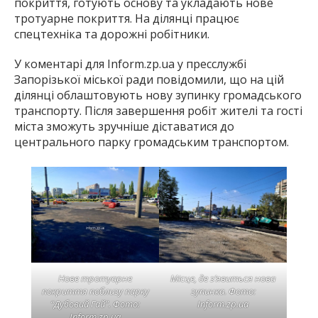
покриття, готують основу та укладають нове
тротуарне покриття. На ділянці працює
спецтехніка та дорожні робітники.
У коментарі для Inform.zp.ua у пресслужбі
Запорізької міської ради повідомили, що на цій
ділянці облаштовують нову зупинку громадського
транспорту. Після завершення робіт жителі та гості
міста зможуть зручніше діставатися до
центрального парку громадським транспортом.
Нове тротуарне
Місце, де з’явиться нова
покриття поблизу парку
зупинка. Фото:
“Дубовий Гай”. Фото:
Inform.zp.ua
Inform.zp.ua