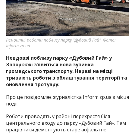
Ремонтні роботи поблизу парку "Дубовий Гай". Фото:
Inform.zp.ua
Невдовзі поблизу парку «Дубовий Гай» у
Запоріжжі з’явиться нова зупинка
громадського транспорту. Наразі на місці
тривають роботи з облаштування території та
оновлення тротуару.
Про це повідомляє журналістка Inform.zp.ua з місця
події.
Роботи проводять у районі перехрестя біля
центрального входу до парку «Дубовий Гай». Там
працівники демонтують старе асфальтне