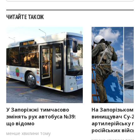
ЧИТАЙТЕ ТАКОЖ
У Запоріжжі тимчасово
На Запорізькому 
змінять рух автобуса №39:
винищувач Су-27
що відомо
артилерійську по
російських військ
менше хвилини тому