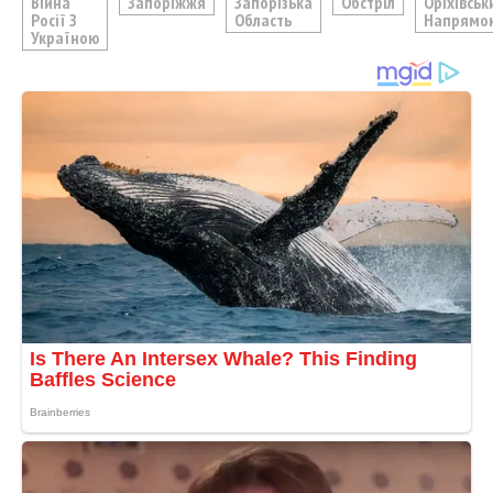
Війна
Запоріжжя
Запорізька
Обстріл
Оріхівськ
Росії З
Область
Напрямо
Україною