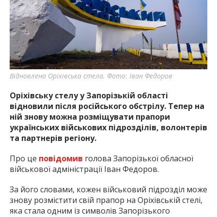
найважливішу інформацію про події
міста Запоріжжя та області.
Відновлена Оріхівська стела. Фото: Іван Федоров
Оріхівську стелу у Запорізькій області
відновили після російського обстрілу. Тепер на
ній знову можна розміщувати прапори
українських військових підрозділів, волонтерів
та партнерів регіону.
Про це
повідомив
голова Запорізької обласної
військової адміністрації Іван Федоров.
За його словами, кожен військовий підрозділ може
знову розмістити свій прапор на Оріхівській стелі,
яка стала одним із символів Запорізького