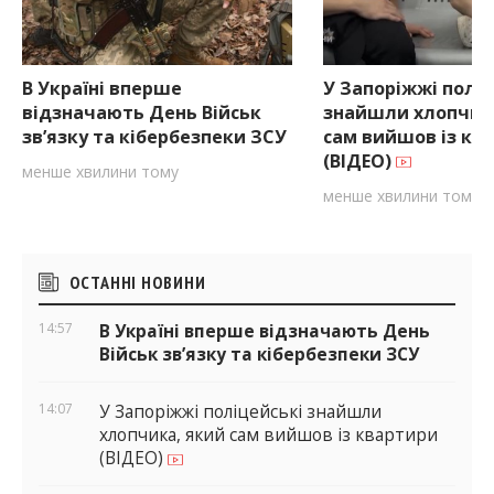
В Україні вперше
У Запоріжжі поліц
відзначають День Військ
знайшли хлопчик
зв’язку та кібербезпеки ЗСУ
сам вийшов із кв
(ВІДЕО)
менше хвилини тому
менше хвилини тому
Бічні
ОСТАННІ НОВИНИ
віджети
14:57
В Україні вперше відзначають День
Військ зв’язку та кібербезпеки ЗСУ
14:07
У Запоріжжі поліцейські знайшли
хлопчика, який сам вийшов із квартири
(ВІДЕО)