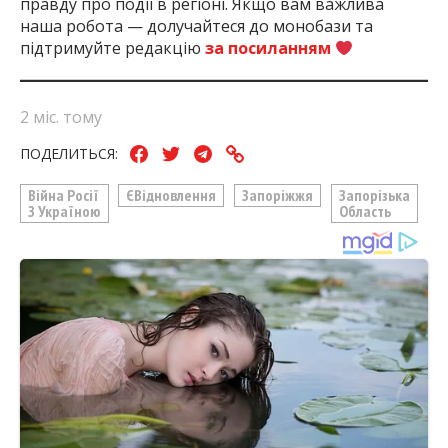
правду про події в регіоні. Якщо вам важлива
наша робота — долучайтеся до монобази та
підтримуйте редакцію
за посиланням
2 міс. тому
ПОДЕЛИТЬСЯ:
Війна Росії
ЄВідновлення
Запоріжжя
Запорізька
З Україною
Область