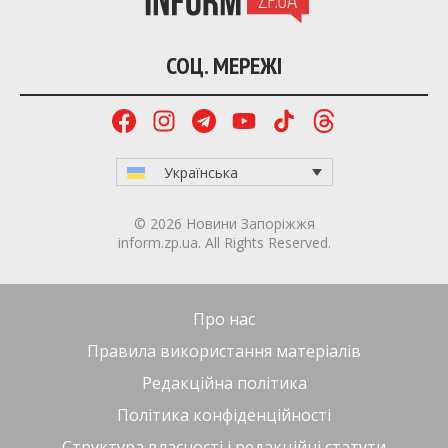
для роботодавців і можливостями для людей
із досвідом повертатися на ринок праці» , –
зазначила вона.
Подати заявку як фахівцю 50+ або роботодавцю
можна
за посиланням.
Раніше ми повідомляли, що у Міністерстві
соціальної політики, сім’ї та єдності
України
підготували
зміни до порядку надання
допомоги на проживання внутрішньо
переміщеним особам. Нововведення
передбачають розширення кола отримувачів
виплат, зокрема для дітей та непрацездатних осіб.
Inform.zp.ua створює спільноту тих, кому не
байдуже Запоріжжя.
Ми щодня працюємо, щоб
ви першими дізнавалися важливі новини та знали