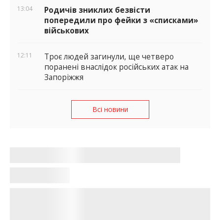
13:04
Родичів зниклих безвісти
попередили про фейки з «списками»
військових
12:11
Троє людей загинули, ще четверо
поранені внаслідок російських атак на
Запоріжжя
Всі новини
У Запоріжжі стартує програма
працевлаштування для людей 50+:
подробиці
Карина Сінько
•
18:02, 11 травня 2026