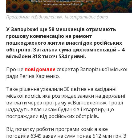
найважливішу інформацію про події
міста Запоріжжя та області.
Программа «єВідновлення». Ілюстративне фото
У Запоріжжі ще 58 мешканців отримають
грошову компенсацію на ремонт
пошкодженого житла внаслідок російських
обстрілів. Загальна сума цих компенсацій – 4
мільйони 318 тисяч 534 гривні.
Про це
повідомляє
секретар Запорізької міської
ради Регіна Харченко.
Таке рішення ухвалили 30 квітня на засіданні
міської комісії, яка розглядає заявки на державні
виплати через програму «єВідновлення». Гроші
нададуть власникам будинків і квартир, що
постраждали від російських обстрілів.
Від початку роботи програми комісія вже
погодила 6349 заяву на суму понад 512 млн грн. З