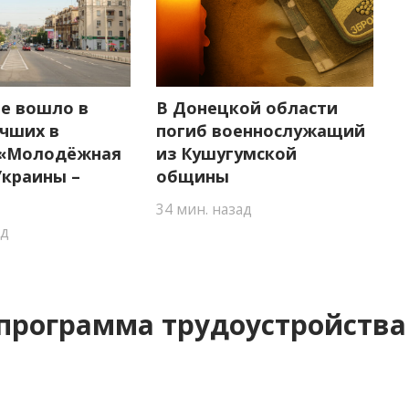
е вошло в
В Донецкой области
учших в
погиб военнослужащий
 «Молодёжная
из Кушугумской
Украины –
общины
34 мин. назад
ад
 программа трудоустройства