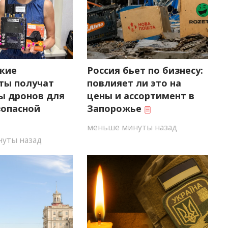
кие
Россия бьет по бизнесу:
ты получат
повлияет ли это на
ы дронов для
цены и ассортимент в
зопасной
Запорожье
меньше минуты назад
уты назад