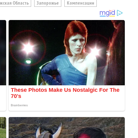
жская Область
Запорожье
Компенсации