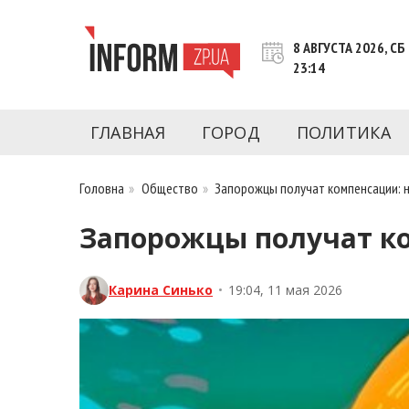
Перейти
к
8 АВГУСТА 2026, СБ
контенту
23:14
Новости Запорожья | Онлайн главные свежие 
INFORM.ZP.UA – это информационный по
политики, экономики, культуры, криминал, 
ГЛАВНАЯ
ГОРОД
ПОЛИТИКА
последние новости Запорожья и Запорожск
журналистов, расследования и честную ана
Головна
»
Общество
»
Запорожцы получат компенсации: 
Запорожцы получат ко
Карина Синько
•
19:04, 11 мая 2026