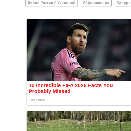
Война России С Украиной
ЄВідновлення
Запоро