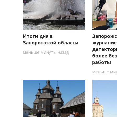
Итоги дня в
Запорожс
Запорожской области
журналис
детектор
меньше минуты назад
более бе
работы
меньше мин