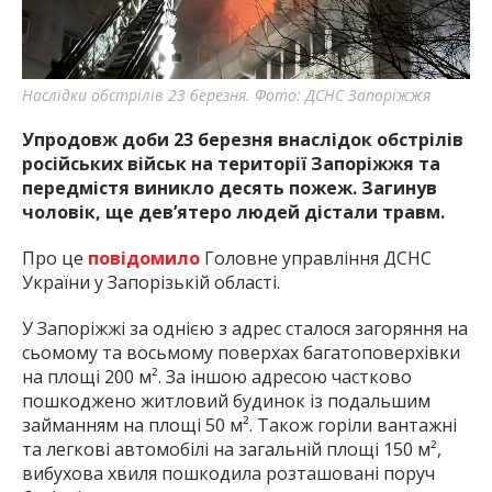
найважливішу інформацію про події
міста Запоріжжя та області.
Наслідки обстрілів 23 березня. Фото: ДСНС Запоріжжя
Упродовж доби 23 березня внаслідок обстрілів
російських військ на території Запоріжжя та
передмістя виникло десять пожеж. Загинув
чоловік, ще дев’ятеро людей дістали травм.
Про це
повідомило
Головне управління ДСНС
України у Запорізькій області.
У Запоріжжі за однією з адрес сталося загоряння на
сьомому та восьмому поверхах багатоповерхівки
на площі 200 м². За іншою адресою частково
пошкоджено житловий будинок із подальшим
займанням на площі 50 м². Також горіли вантажні
та легкові автомобілі на загальній площі 150 м²,
вибухова хвиля пошкодила розташовані поруч