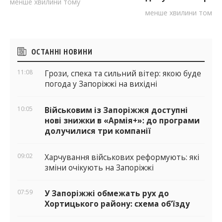
менше хвилини тому
менше хвилини тому
Бічні
ОСТАННІ НОВИНИ
віджети
11:08
Грози, спека та сильний вітер: якою буде
погода у Запоріжжі на вихідні
10:05
Військовим із Запоріжжя доступні
нові знижки в «Армія+»: до програми
долучилися три компанії
09:02
Харчування військових реформують: які
зміни очікують на Запоріжжі
07:59
У Запоріжжі обмежать рух до
Хортицького району: схема об’їзду