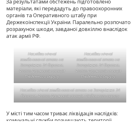
Наслідки нічної
Наслідки нічної
комбінованої атаки на
комбінованої атаки на
Запоріжжя 24 березня.
Запоріжжя 24 березня.
Фото: Держекоінспекція
Фото: Держекоінспекція
Південного округу
Південного округу