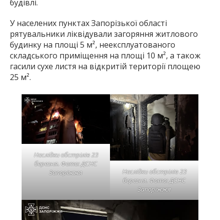
будівлі.
У населених пунктах Запорізької області
рятувальники ліквідували загоряння житлового
будинку на площі 5 м², неексплуатованого
складського приміщення на площі 10 м², а також
гасили сухе листя на відкритій території площею
25 м².
Наслідки обстрілів 23
березня. Фото: ДСНС
Наслідки обстрілів 23
Запоріжжя
березня. Фото: ДСНС
Запоріжжя