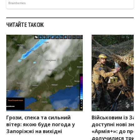
ЧИТАЙТЕ ТАКОЖ
Грози, спека та сильний
Військовим із За
вітер: якою буде погода у
доступні нові зни
Запоріжжі на вихідні
«Армія+»: до про
долучилися три к