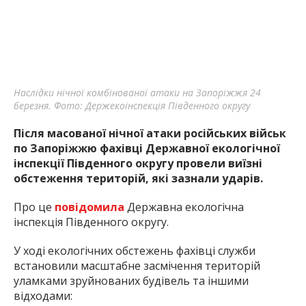
Наслідки нічної комбінованої атаки на Запоріжжя 24
березня. Фото: Держекоінспекція Південного округу
Після масованої нічної атаки російських військ
по Запоріжжю фахівці Державної екологічної
інспекції Південного округу провели виїзні
обстеження територій, які зазнали ударів.
Про це
повідомила
Державна екологічна
інспекція Південного округу.
У ході екологічних обстежень фахівці служби
встановили масштабне засмічення територій
уламками зруйнованих будівель та іншими
відходами: