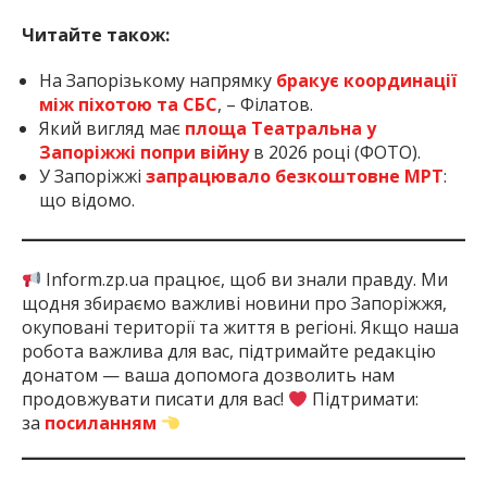
Ч
итайте також:
На Запорізькому напрямку
бракує координації
між піхотою та СБС
, – Філатов.
Який вигляд має
площа Театральна у
Запоріжжі попри війну
в 2026 році (ФОТО).
У Запоріжжі
запрацювало безкоштовне МРТ
:
що відомо.
Inform.zp.ua працює, щоб ви знали правду. Ми
щодня збираємо важливі новини про Запоріжжя,
окуповані території та життя в регіоні. Якщо наша
робота важлива для вас, підтримайте редакцію
донатом — ваша допомога дозволить нам
продовжувати писати для вас!
Підтримати:
за
посиланням