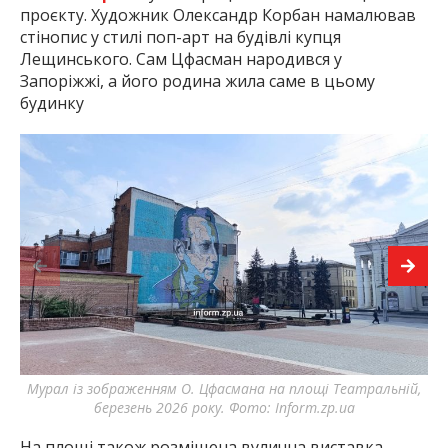
проєкту. Художник Олександр Корбан намалював
стінопис у стилі поп-арт на будівлі купця
Лещинського. Сам Цфасман народився у
Запоріжжі, а його родина жила саме в цьому
будинку
Мурал із зображенням О. Цфасмана на площі Театральній,
М
березень 2026 року. Фото: Inform.zp.ua
На площі також розміщена вулична виставка