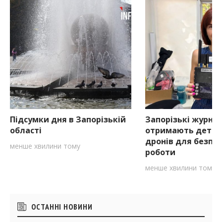
Підсумки дня в Запорізькій
Запорізькі журна
області
отримають детек
дронів для безпе
менше хвилини тому
роботи
менше хвилини тому
Бічні
ОСТАННІ НОВИНИ
віджети