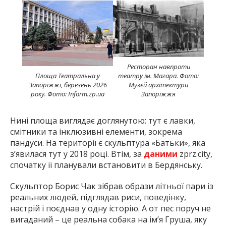
Ресторан навпроти
Площа Театральна у
театру ім. Магара. Фото:
Запоріжжі, березень 2026
Музей архітектури
року. Фото: Inform.zp.ua
Запоріжжя
Нині площа виглядає доглянутою: тут є лавки,
смітники та інклюзивні елементи, зокрема
пандуси. На території є скульптура «Батьки», яка
з’явилася тут у 2018 році. Втім, за
даними
zprz.city,
спочатку її планували встановити в Бердянську.
Скульптор Борис Чак зібрав образи літньої пари із
реальних людей, підглядав риси, поведінку,
настрій і поєднав у одну історію. А от пес поруч не
вигаданий – це реальна собака на ім’я Груша, яку