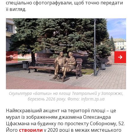
спеціально сфотографували, щоб точно передати
її вигляд.
Скульптура «Батьки» на площі Театральній у Запоріжжі,
Пл
березень 2026 року. Фото: Inform.zp.ua
Найяскравіший акцент на території площі – це
мурал із зображенням джазмена Олександра
Цфасмана на будинку по проспекту Соборному, 52.
Його
створили
у 2020 році в межах мистецького