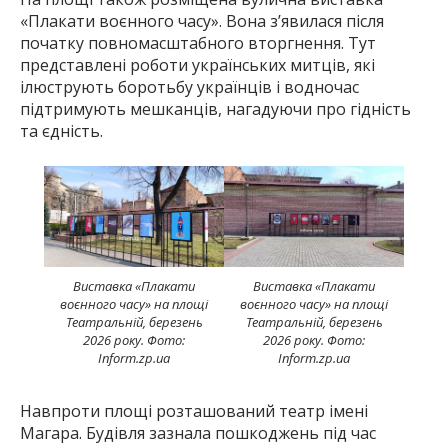
«Плакати воєнного часу». Вона з’явилася після
початку повномасштабного вторгнення. Тут
представлені роботи українських митців, які
ілюструють боротьбу українців і водночас
підтримують мешканців, нагадуючи про гідність
та єдність.
Виставка «Плакати
Виставка «Плакати
воєнного часу» на площі
воєнного часу» на площі
Театральній, березень
Театральній, березень
2026 року. Фото:
2026 року. Фото:
Inform.zp.ua
Inform.zp.ua
Навпроти площі розташований театр імені
Магара. Будівля зазнала пошкоджень під час