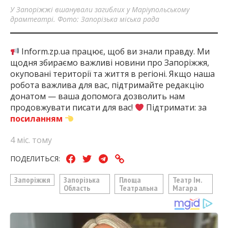
У Запоріжжі вшанували загиблих у Маріупольському
драмтеатрі. Фото: Запорізька міська рада
Inform.zp.ua працює, щоб ви знали правду. Ми
щодня збираємо важливі новини про Запоріжжя,
окуповані території та життя в регіоні. Якщо наша
робота важлива для вас, підтримайте редакцію
донатом — ваша допомога дозволить нам
продовжувати писати для вас!
Підтримати: за
посиланням
4 міс. тому
ПОДЕЛИТЬСЯ:
Запоріжжя
Запорізька
Площа
Театр Ім.
Область
Театральна
Магара