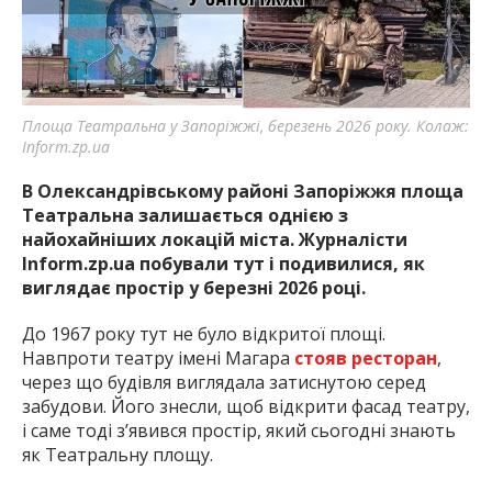
найважливішу інформацію про події
міста Запоріжжя та області.
Площа Театральна у Запоріжжі, березень 2026 року. Колаж:
Inform.zp.ua
В Олександрівському районі Запоріжжя площа
Театральна залишається однією з
найохайніших локацій міста. Журналісти
Inform.zp.ua побували тут і подивилися, як
виглядає простір у березні 2026 році.
До 1967 року тут не було відкритої площі.
Навпроти театру імені Магара
стояв ресторан
,
через що будівля виглядала затиснутою серед
забудови. Його знесли, щоб відкрити фасад театру,
і саме тоді з’явився простір, який сьогодні знають
як Театральну площу.