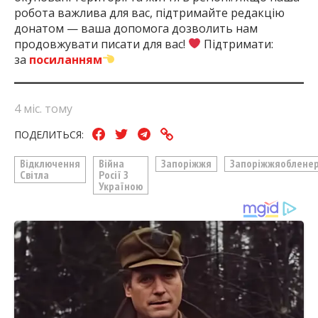
робота важлива для вас, підтримайте редакцію
донатом — ваша допомога дозволить нам
продовжувати писати для вас!
Підтримати:
за
посиланням
4 міс. тому
ПОДЕЛИТЬСЯ:
Відключення
Війна
Запоріжжя
Запоріжжяоблене
Світла
Росії З
Україною