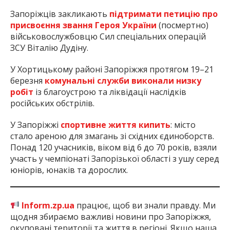
Запоріжців закликають
підтримати петицію про
присвоєння звання Героя України
(посмертно)
військовослужбовцю Сил спеціальних операцій
ЗСУ Віталію Дудіну.
У Хортицькому районі Запоріжжя протягом 19–21
березня
комунальні служби виконали низку
робіт
із благоустрою та ліквідації наслідків
російських обстрілів.
У Запоріжжі
спортивне життя кипить
: місто
стало ареною для змагань зі східних єдиноборств.
Понад 120 учасників, віком від 6 до 70 років, взяли
участь у чемпіонаті Запорізької області з ушу серед
юніорів, юнаків та дорослих.
Inform.zp.ua
працює, щоб ви знали правду. Ми
щодня збираємо важливі новини про Запоріжжя,
окуповані території та життя в регіоні. Якщо наша