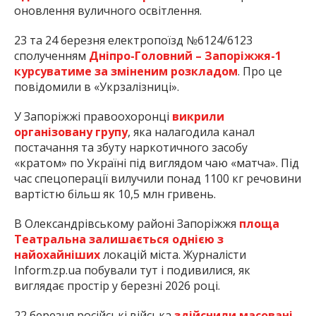
оновлення вуличного освітлення.
23 та 24 березня електропоїзд №6124/6123
сполученням
Дніпро-Головний – Запоріжжя-1
курсуватиме за зміненим розкладом
. Про це
повідомили в «Укрзалізниці».
У Запоріжжі правоохоронці
викрили
організовану групу
, яка налагодила канал
постачання та збуту наркотичного засобу
«кратом» по Україні під виглядом чаю «матча». Під
час спецоперації вилучили понад 1100 кг речовини
вартістю більш як 10,5 млн гривень.
В Олександрівському районі Запоріжжя
площа
Театральна залишається однією з
найохайніших
локацій міста. Журналісти
Inform.zp.ua побували тут і подивилися, як
виглядає простір у березні 2026 році.
22 березня російські війська
здійснили масовані