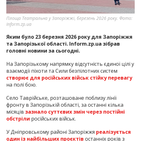
найважливішу інформацію про події
міста Запоріжжя та області.
Площа Театральна у Запоріжжі, березень 2026 року. Фото:
Inform.zp.ua
Яким було 23 березня 2026 року для Запоріжжя
та Запорізької області. Inform.zp.ua зібрав
головні новини за сьогодні.
На Запорізькому напрямку відсутність єдиної цілі у
взаємодії піхоти та Сили безпілотних систем
створює для російських військ стійку перевагу
на полі бою.
Село Таврійське, розташоване поблизу лінії
фронту в Запорізькій області, за останні кілька
місяців
зазнало суттєвих змін через постійні
обстріли
російських військ.
У Дніпровському районі Запоріжжя
реалізується
один із найбільших проєктів
останніх років з