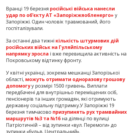
Вранці 19 березня
російські війська нанесли
удар по об’єкту АТ «Запоріжжяобленерго»
у
Запоріжжі. Один чоловік травмований, його
госпіталізували.
За останні два тижні
кількість штурмових дій
російських військ на Гуляйпільському
напрямку зросла
і вже перевищила активність на
Покровському відтинку фронту.
У квітні українці, зокрема мешканці Запорізької
області,
можуть отримати одноразову грошову
допомогу
у розмірі 1500 гривень. Виплати
передбачені для внутрішньо переміщених осіб,
пенсіонерів та інших громадян, які отримують
державну соціальну підтримку.У Запоріжжі 19
березня тимчасово
призупинять рух трамвайних
маршрутів №3 та №16
на ділянці по вулиці
Патріотичній – від зупинки «вул. Перемоги» до
зупинки «бульв. Центральний».