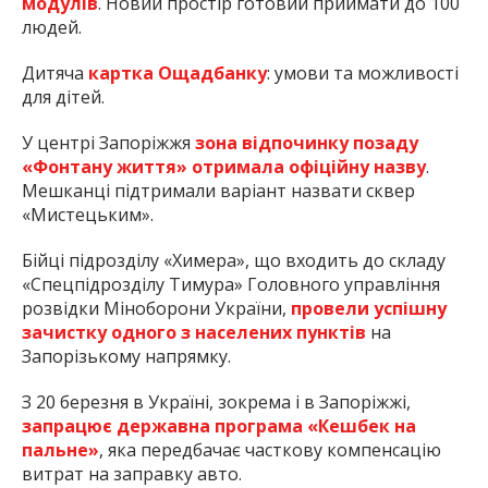
модулів
. Новий простір готовий приймати до 100
людей.
Дитяча
картка Ощадбанку
: умови та можливості
для дітей.
У центрі Запоріжжя
зона відпочинку позаду
«Фонтану життя» отримала офіційну назву
.
Мешканці підтримали варіант назвати сквер
«Мистецьким».
Бійці підрозділу «Химера», що входить до складу
«Спецпідрозділу Тимура» Головного управління
розвідки Міноборони України,
провели успішну
зачистку одного з населених пунктів
на
Запорізькому напрямку.
З 20 березня в Україні, зокрема і в Запоріжжі,
запрацює державна програма «Кешбек на
пальне»
, яка передбачає часткову компенсацію
витрат на заправку авто.