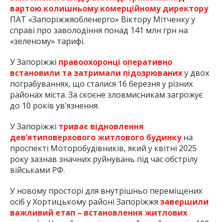
вартою колишньому комерційному директору
ПАТ «Запоріжжяобленерго» Віктору Мітченку у
справі про заволодіння понад 141 млн грн на
«зеленому» тарифі.
У Запоріжжі
правоохоронці оперативно
встановили та затримали підозрюваних
у двох
пограбуваннях, що сталися 16 березня у різних
районах міста. За скоєне зловмисникам загрожує
до 10 років ув’язнення.
У Запоріжжі
триває відновлення
дев’ятиповерхового житлового будинку
на
проспекті Моторобудівників, який у квітні 2025
року зазнав значних руйнувань під час обстрілу
військами РФ.
У новому просторі для внутрішньо переміщених
осіб у Хортицькому районі Запоріжжя
завершили
важливий етап – встановлення житлових