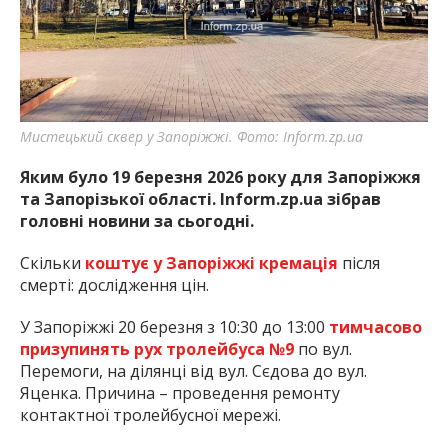
найважливішу інформацію про події
міста Запоріжжя та області.
Мистецький сквер у Запоріжжі. Фото: Inform.zp.ua
Яким було 19 березня 2026 року для Запоріжжя
та Запорізької області. Inform.zp.ua зібрав
головні новини за сьогодні.
Скільки
коштує у Запоріжжі кремація
після
смерті: дослідження цін.
У Запоріжжі 20 березня з 10:30 до 13:00
тимчасово
призупинять рух тролейбуса №9
по вул.
Перемоги, на ділянці від вул. Сєдова до вул.
Яценка. Причина – проведення ремонту
контактної тролейбусної мережі.