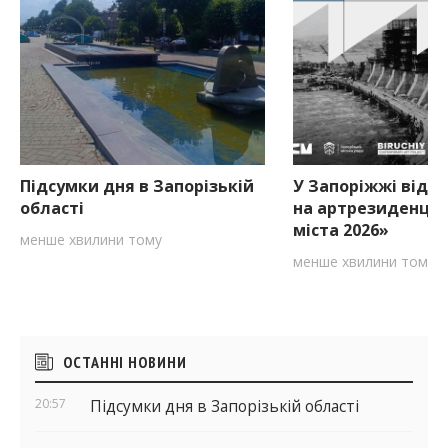
Підсумки дня в Запорізькій
У Запоріжжі відкр
області
на артрезиденцію
міста 2026»
менше хвилини тому
менше хвилини тому
Бічні
ОСТАННІ НОВИНИ
віджети
20:57
Підсумки дня в Запорізькій області