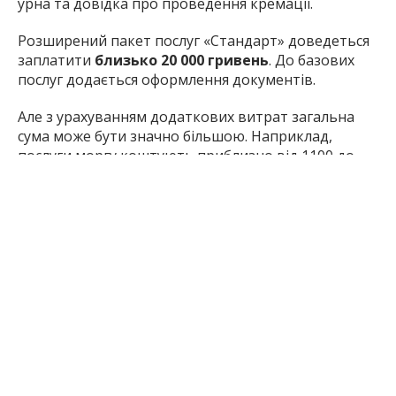
урна та довідка про проведення кремації.
Розширений пакет послуг «Стандарт» доведеться
заплатити
близько 20 000 гривень
. До базових
послуг додається оформлення документів.
Але з урахуванням додаткових витрат загальна
сума може бути значно більшою. Наприклад,
послуги моргу коштують приблизно від 1100 до
1600 гривень, залежно від обсягу процедур.
Церемонія прощання перед кремацією може
коштувати близько 5000 гривень. Також окремо
оплачується поховання урни в родинну могилу, яке
може коштувати приблизно 6500 гривень.
Вартість кремації у службі «Чорна
роза»
У цій ритуальній службі базова вартість кремації