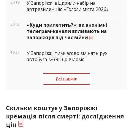
20:19
У Запоріжжі відкрили набір на
артрезиденцію «Голоси міста 2026»
20:02
«Куди прилетить?»: як анонімні
телеграм-канали впливають на
запоріжців під час війни
19:27
У Запоріжжі тимчасово змінять рух
автобуса №39: що відомо
Всі новини
Скільки коштує у Запоріжжі
кремація після смерті: дослідження
цін