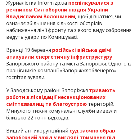
Журналістка Inform.zp.ua
поспілкувалася з
речником Сил оборони півдня України
Владиславом Волошиним
, щоб дізнатися, чи
означає збільшення кількості обстрілів
наближення лінії фронту та з якого виду озброєння
ведуть удари по Комишувасі.
Вранці 19 березня
російські війська двічі
атакували енергетичну інфраструктуру
Запорізького району та міста Запоріжжя. Одного із
працівників компанії «Запоріжжяобленерго»
госпіталізували.
У Заводському районі Запоріжжя
тривають
роботи з ліквідації несанкціонованих
сміттєзвалищ та благоустрою
територій.
Минулого тижня комунальні служби вивезли
близько 22 тонн відходів.
Вищий антикорупційний
суд заочно обрав
запобіжний захід у вигляді тримання під