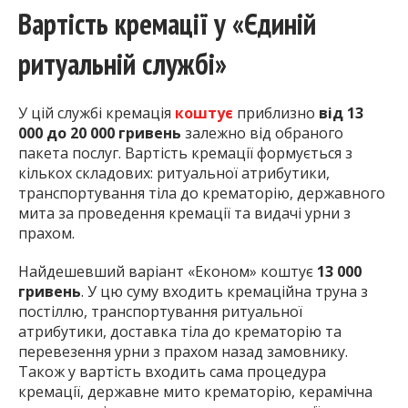
Вартість кремації у «Єдиній
ритуальній службі»
У цій службі кремація
коштує
приблизно
від 13
000 до 20 000 гривень
залежно від обраного
пакета послуг. Вартість кремації формується з
кількох складових: ритуальної атрибутики,
транспортування тіла до крематорію, державного
мита за проведення кремації та видачі урни з
прахом.
Найдешевший варіант «Економ»
коштує
13 000
гривень
. У цю суму входить кремаційна труна з
постіллю, транспортування ритуальної
атрибутики, доставка тіла до крематорію та
перевезення урни з прахом назад замовнику.
Також у вартість входить сама процедура
кремації, державне мито крематорію, керамічна