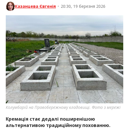
Казанцева Євгенія
•
20:30, 19 березня 2026
Колумбарій на Правобережному кладовищі. Фото з мережі
Кремація стає дедалі поширенішою
альтернативою традиційному похованню.