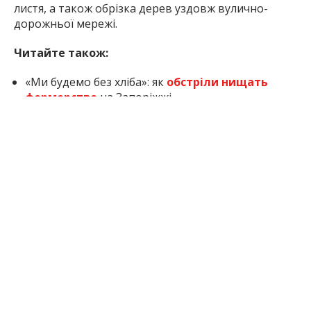
листя, а також обрізка дерев уздовж вулично-
дорожньої мережі.
Читайте також:
«Ми будемо без хліба»: як
обстріли нищать
фермерство
на Запоріжжі.
Вибух у Шевченківському районі
Запоріжжя:
п’яний сусід кинув гранату
в двір
сусідам.
У Запоріжжі стартувала
реєстрація на новий
музичний фестиваль
«Молоді серця»: як взяти
участь.
У запорізьких лікарнях
з’явилися фахівці з
супроводу ветеранів
: що відомо.
Перехід на літній час:
коли переведуть
годинники
у Запоріжжі.
Inform.zp.ua
працює, щоб ви знали правду. Ми