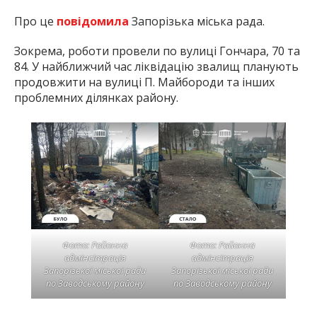
Про це
повідомила
Запорізька міська рада.
Зокрема, роботи провели по вулиці Гончара, 70 та
84. У найближчий час ліквідацію звалищ планують
продовжити на вулиці П. Майбороди та інших
проблемних ділянках району.
Фото: Районна
Фото: Районна
адмінсітрація
адмінсітрація
Запорізької міської ради
Запорізької міської ради
по Заводському району
по Заводському району