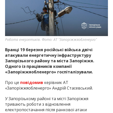
найважливішу інформацію про події
міста Запоріжжя та області.
Робота енергетиків. Фото: АТ "Запоріжжяобленерго"
Вранці 19 березня російські війська двічі
атакували енергетичну інфраструктуру
Запорізького району та міста Запоріжжя.
Одного із працівників компанії
«Запоріжжяобленерго» госпіталізували.
Про це
повідомив
керівник АТ
«Запоріжжяобленерго» Андрій Стасевський.
У Запорізькому районі та місті Запоріжжя
тривають роботи з відновлення
електропостачання після ранкової атаки