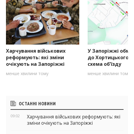
Харчування військових
У Запоріжжі обме
реформують: які зміни
до Хортицького р
очікують на Запоріжжі
схема об’їзду
менше хвилини тому
менше хвилини тому
Бічні
ОСТАННІ НОВИНИ
віджети
09:02
Харчування військових реформують: які
зміни очікують на Запоріжжі