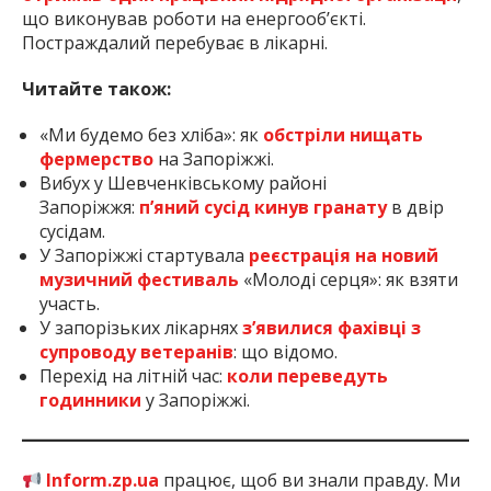
що виконував роботи на енергооб’єкті.
Постраждалий перебуває в лікарні.
Читайте також:
«Ми будемо без хліба»: як
обстріли нищать
фермерство
на Запоріжжі.
Вибух у Шевченківському районі
Запоріжжя:
п’яний сусід кинув гранату
в двір
сусідам.
У Запоріжжі стартувала
реєстрація на новий
музичний фестиваль
«Молоді серця»: як взяти
участь.
У запорізьких лікарнях
з’явилися фахівці з
супроводу ветеранів
: що відомо.
Перехід на літній час:
коли переведуть
годинники
у Запоріжжі.
Inform.zp.ua
працює, щоб ви знали правду. Ми