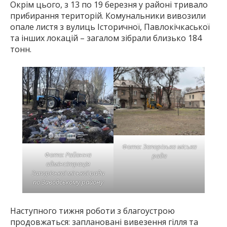
Окрім цього, з 13 по 19 березня у районі тривало
прибирання територій. Комунальники вивозили
опале листя з вулиць Історичної, Павлокічкаської
та інших локацій – загалом зібрали близько 184
тонн.
Фото: Запорізька міська
Фото: Районна
рада
адмінсітрація
Запорізької міської ради
по Заводському району
Наступного тижня роботи з благоустрою
продовжаться: заплановані вивезення гілля та