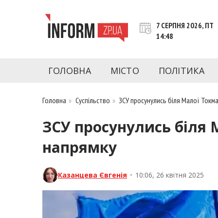
Перейти
до
7 СЕРПНЯ 2026, ПТ
контенту
14:48
inform.zp.ua
INFORM.ZP.UA – це інформаційний портал 
економіки, культури, криміналу, подій, 
ГОЛОВНА
МІСТО
ПОЛІТИКА
Запоріжжя та Запорізької області на день. 
чесну аналітику. Ми дуже цінуємо наших чита
Головна
»
Суспільство
»
ЗСУ просунулись біля Малої Токма
ЗСУ просунулись біля 
напрямку
Казанцева Євгенія
•
10:06, 26 квітня 2025