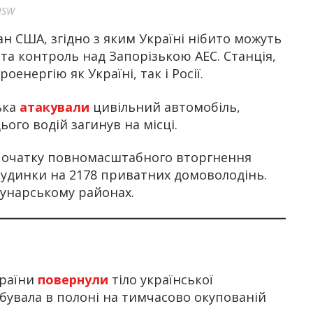
ISW
н США, згідно з яким Україні нібито можуть
 та контроль над Запорізькою АЕС. Станція,
енергію як Україні, так і Росії.
ька
атакували
цивільний автомобіль,
ого водій загинув на місці.
 початку повномасштабного вторгнення
удинки на 2178 приватних домоволодінь.
мунарському районах.
країни
повернули
тіло української
ебувала в полоні на тимчасово окупованій