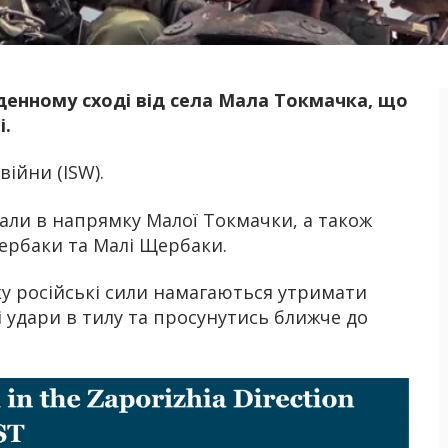
вденному сході від села Мала Токмачка, що
Б
і.
ійни (ISW).
ували в напрямку Малої Токмачки, а також
Щербаки та Малі Щербаки.
у російські сили намагаються утримати
кі удари в тилу та просунутись ближче до