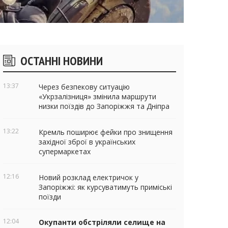
ічні
ОСТАННІ НОВИНИ
віджети
13:37
Через безпекову ситуацію
«Укрзалізниця» змінила маршрути
низки поїздів до Запоріжжя та Дніпра
13:22
Кремль поширює фейки про знищення
західної зброї в українських
супермаркетах
12:16
Новий розклад електричок у
Запоріжжі: як курсуватимуть приміські
поїзди
12:04
Окупанти обстріляли селище на