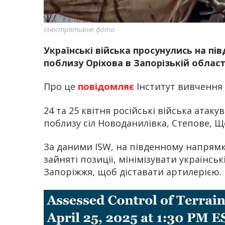
Ілюстративне фото
Українські війська просунулись на пі
поблизу Оріхова в Запорізькій област
Про це
повідомляє
Інститут вивчення в
24 та 25 квітня російські війська атак
поблизу сіл Новоданилівка, Степове, 
За даними ISW, на південному напрямк
зайняті позиції, мінімізувати українсь
Запоріжжя, щоб діставати артилерією.