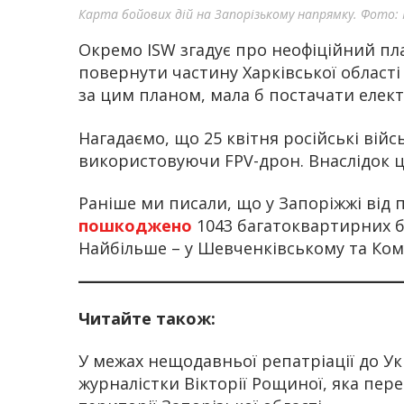
Карта бойових дій на Запорізькому напрямку. Фото: 
Окремо ISW згадує про неофіційний пла
повернути частину Харківської області
за цим планом, мала б постачати електро
Нагадаємо, що 25 квітня російські війс
використовуючи FPV-дрон. Внаслідок ць
Раніше ми писали, що у Запоріжжі від
пошкоджено
1043 багатоквартирних б
Найбільше – у Шевченківському та Ко
Читайте також:
У межах нещодавньої репатріації до У
журналістки Вікторії Рощиної, яка пер