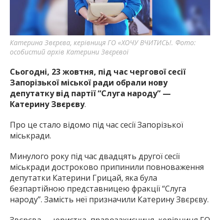
найважливішу інформацію про події
міста Запоріжжя та області.
Катерина Звєрєва, керівниця ГО «ХОЧУ ВЧИТИСЬ!. Фото:
особистий архів Катерини Звєрєвої
Сьогодні, 23 жовтня, під час чергової сесії
Запорізької міської ради обрали нову
депутатку від партії “Слуга народу” —
Катерину Звєрєву
.
Про це стало відомо під час сесії Запорізької
міськради.
Минулого року під час двадцять другої сесії
міськради достроково припинили повноваження
депутатки Катерини Грицай, яка була
безпартійною представницею фракції “Слуга
народу”. Замість неї призначили Катерину Звєрєву.
Звєрєва — юристка, правозахисниця, керівниця ГО