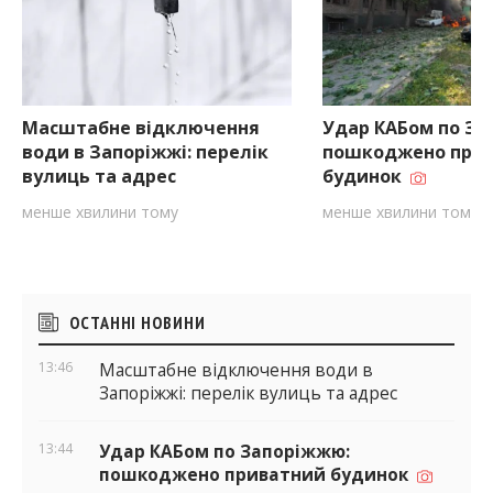
Масштабне відключення
Удар КАБом по За
води в Запоріжжі: перелік
пошкоджено при
вулиць та адрес
будинок
менше хвилини тому
менше хвилини тому
Бічні
ОСТАННІ НОВИНИ
віджети
13:46
Масштабне відключення води в
Запоріжжі: перелік вулиць та адрес
13:44
Удар КАБом по Запоріжжю:
пошкоджено приватний будинок