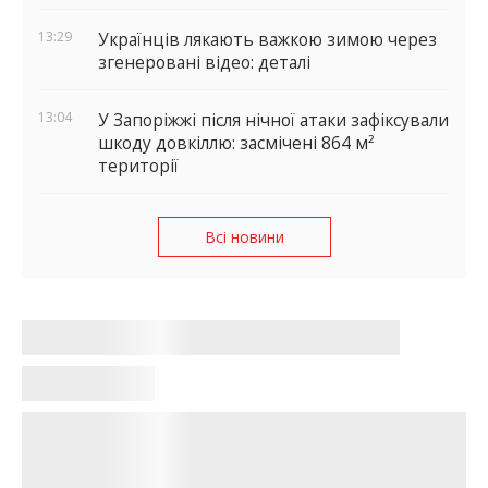
13:29
Українців лякають важкою зимою через
згенеровані відео: деталі
13:04
У Запоріжжі після нічної атаки зафіксували
шкоду довкіллю: засмічені 864 м²
території
Всі новини