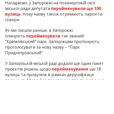
Нагадаємо, у Запоріжжі на позачерговій сесії
міської ради депутати
перейменували ще 100
вулиць
. Нову назву також отримають парки та
сквери.
Як ми писали раніше, в Запоріжжі
планують
перейменувати
так званий
“Кремлівський” парк. Запоріжцям пропонують
проголосувати за нову назву – “Парк
Придніпровський”.
У Запорізькій міській раді додали ще один пакет
проєктів рішень щодо
перейменування
ще 18
вулиць та провулків в рамках дерусифікації
топонімів. Мова йде переважно про ті назви, що
звеличують, увіковічують, пропагують або
символізують РФ та Білорусь.
Вулицю Лізи Чайкіної в Заводському районі
міста
перейменували
. Тепер вона носить ім’я
бійця УПА Мирослава Симчича.