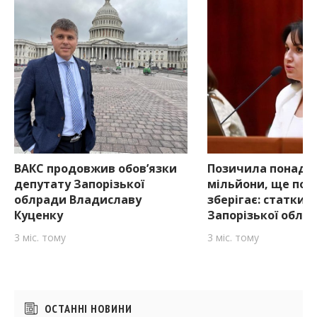
ВАКС продовжив обов’язки
Позичила понад 
депутату Запорізької
мільйони, ще пон
облради Владиславу
зберігає: статки 
Куценку
Запорізької облр
3 міс. тому
3 міс. тому
Бічні
ОСТАННІ НОВИНИ