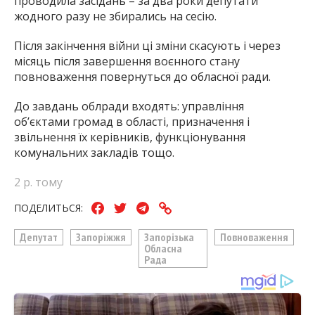
проводила засідань – за два роки депутати
жодного разу не збирались на сесію.
Після закінчення війни ці зміни скасують і через
місяць після завершення воєнного стану
повноваження повернуться до обласної ради.
До завдань облради входять: управління
об’єктами громад в області, призначення і
звільнення їх керівників, функціонування
комунальних закладів тощо.
2 р. тому
ПОДЕЛИТЬСЯ:
Депутат
Запоріжжя
Запорізька
Повноваження
Обласна
Рада