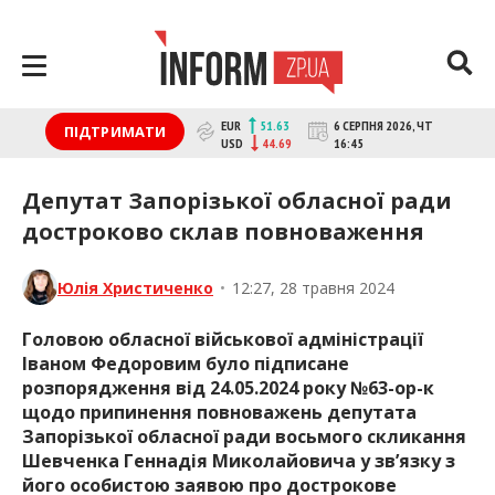
Перейти
до
контенту
inform.zp.ua
INFORM.ZP.UA – це інформаційний
EUR
6 СЕРПНЯ 2026, ЧТ
51.63
ПІДТРИМАТИ
портал та веб-сайт новин міста
USD
16:45
44.69
Запоріжжя. Кожен день ми
розповідаємо головні та свіжі новини
Депутат Запорізької обласної ради
політики, економіки, культури,
достроково склав повноваження
криміналу, подій, спорту Запоріжжя та
України. Фото та відеозвіти за
сьогодні. Онлайн – актуальні та
Юлія Христиченко
•
12:27, 28 травня 2024
останні новини Запоріжжя та
Запорізької області на день.
Головою обласної військової адміністрації
Інформація та особи Запоріжжя.
Іваном Федоровим було підписане
INFORM.ZP.UA публікує статті
розпорядження від 24.05.2024 року №63-ор-к
запорізьких журналістів,
щодо припинення повноважень депутата
розслідування та чесну аналітику. Ми
Запорізької обласної ради восьмого скликання
дуже цінуємо наших читачів і
Шевченка Геннадія Миколайовича у зв’язку з
відбираємо та розміщуємо для них
його особистою заявою про дострокове