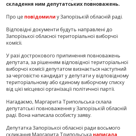
найважливішу інформацію про події
складення ним депутатських повноважень.
міста Запоріжжя та області.
Про це
повідомили
у Запорізькій обласній раді.
Відповідні документи будуть направлені до
Запорізької обласної територіальної виборчої
комісії.
У разі дострокового припинення повноважень
депутата, за рішенням відповідної територіальної
виборчої комісії депутатом визнається наступний
за черговістю кандидат у депутати у відповідному
територіальному або єдиному виборчому списку
від цієї місцевої організації політичної партії.
Нагадаємо, Маргарита Трипольська склала
депутатські повноваження у Запорізькій обласній
раді. Вона написала особисту заяву.
Депутатка Запорізької обласної ради восьмого
скликання Маргарита Трипольська
написала