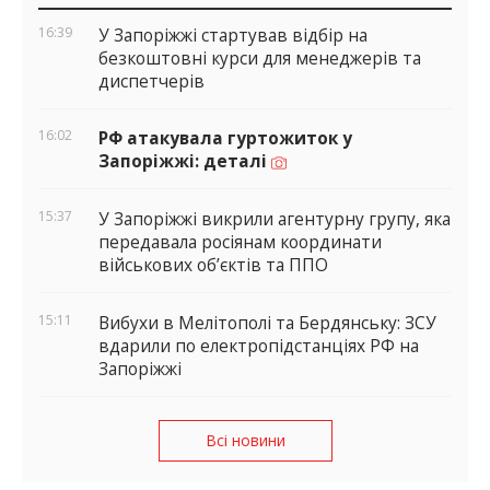
віджети
16:39
У Запоріжжі стартував відбір на
безкоштовні курси для менеджерів та
диспетчерів
16:02
РФ атакувала гуртожиток у
Запоріжжі: деталі
15:37
У Запоріжжі викрили агентурну групу, яка
передавала росіянам координати
військових об’єктів та ППО
15:11
Вибухи в Мелітополі та Бердянську: ЗСУ
вдарили по електропідстанціях РФ на
Запоріжжі
Всі новини