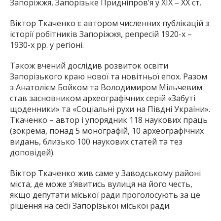
Запоріжжя, Запорізьке Придніпров’я у XIX – XX ст.
Віктор Ткаченко є автором численних публікацій з
історії робітників Запоріжжя, репресій 1920-х –
1930-х рр. у регіоні.
Також вчений дослідив розвиток освіти
Запорізького краю нової та новітньої епох. Разом
з Анатолієм Бойком та Володимиром Мільчевим
став засновником археографічних серій «Забуті
щоденники» та «Соціальні рухи на Півдні України».
Ткаченко – автор і упорядник 118 наукових праць
(зокрема, понад 5 монографій, 10 археографічних
видань, близько 100 наукових статей та тез
доповідей).
Віктор Ткаченко жив саме у Заводському районі
міста, де може з’явитись вулиця на його честь,
якщо депутати міської ради проголосують за це
рішення на сесії Запорізької міської ради.