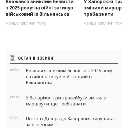
Вважався зниклим безвісти
У Запоріжжі три 
з 2025 року: на війні загинув
змінили маршрут
військовий із Вільнянська
треба знати
менше хвилини тому
менше хвилини тому
Бічні
ОСТАННІ НОВИНИ
віджети
08:59
Вважався зниклим безвісти з 2025 року:
на війні загинув військовий із
Вільнянська
08:30
У Запоріжжі три тролейбуси змінили
маршрути: що треба знати
07:21
Потяг із Дніпра до Запоріжжя вирушив із
запізненням