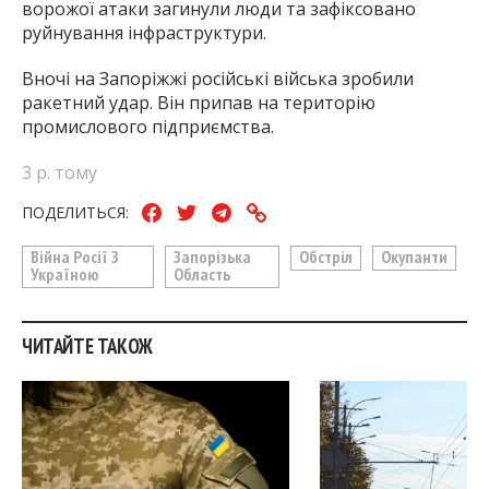
ворожої атаки загинули люди та зафіксовано
руйнування інфраструктури.
Вночі на Запоріжжі російські війська зробили
ракетний удар. Він припав на територію
промислового підприємства.
3 р. тому
ПОДЕЛИТЬСЯ:
Війна Росії З
Запорізька
Обстріл
Окупанти
Україною
Область
ЧИТАЙТЕ ТАКОЖ