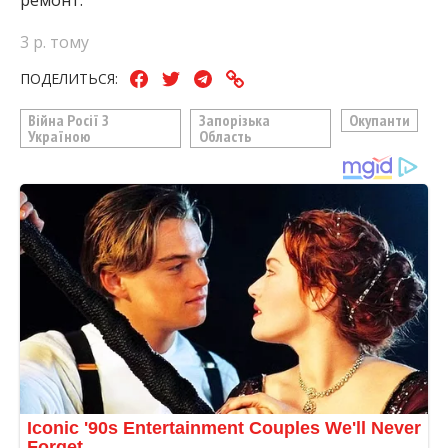
ремонт.
3 р. тому
ПОДЕЛИТЬСЯ:
Війна Росії З
Запорізька
Окупанти
Україною
Область