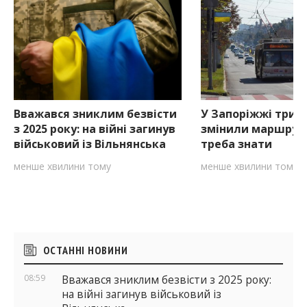
Вважався зниклим безвісти
У Запоріжжі три 
з 2025 року: на війні загинув
змінили маршрут
військовий із Вільнянська
треба знати
менше хвилини тому
менше хвилини тому
Бічні
ОСТАННІ НОВИНИ
віджети
08:59
Вважався зниклим безвісти з 2025 року:
на війні загинув військовий із