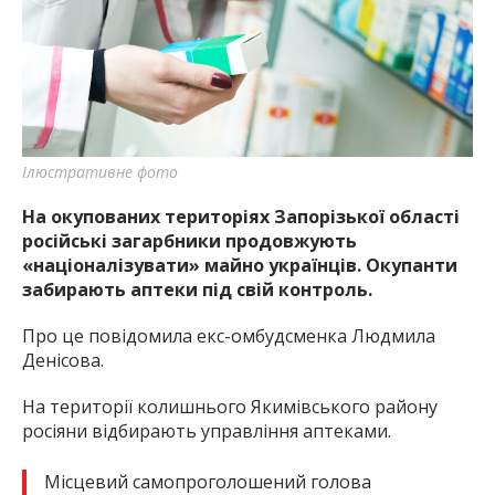
найважливішу інформацію про події
міста Запоріжжя та області.
Ілюстративне фото
На окупованих територіях Запорізької області
російські загарбники продовжують
«націоналізувати» майно українців. Окупанти
забирають аптеки під свій контроль.
Про це повідомила екс-омбудсменка Людмила
Денісова.
На території колишнього Якимівського району
росіяни відбирають управління аптеками.
Місцевий самопроголошений голова