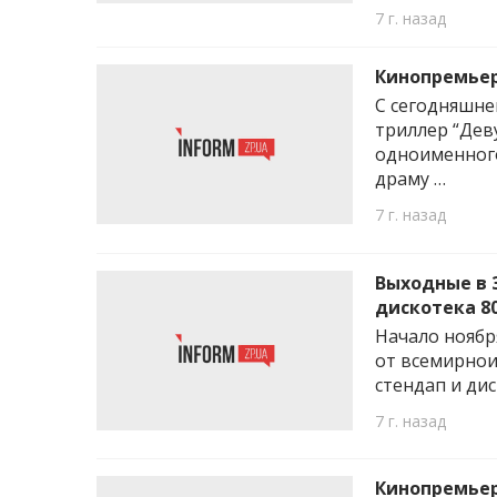
7 г. назад
Кинопремьер
С сегодняшне
триллер “Дев
одноименного
драму …
7 г. назад
Выходные в З
дискотека 80
Начало ноябр
от всемирнои
стендап и ди
7 г. назад
Кинопремьер