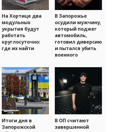
На Хортице два
В Запорожье
модульных
осудили мужчину,
укрытия будут
который поджег
работать
автомобиль,
круглосуточно:
готовил диверсию
где их найти
и пытался убить
военного
Итоги дня в
В ОП считают
Запорожской
завершенной