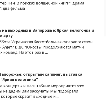
итер Пен: В поисках волшебной книги”; драма
”; два фильма …
ь на выходных в Запорожье: Яркая велогонка и
е-арту
уббота Украинская баскетбольная суперлига сезон
о будет? В ДС “Юность” продолжаются матчи
 команд. На этот раз в …
Запорожье: открытый каппинг, выставка
 “Яркая велогонка”
е концерты и масштабные мероприятия уже
ы не дадим Вам заскучать! Мы подобрали
 которые скрасят выходные и …