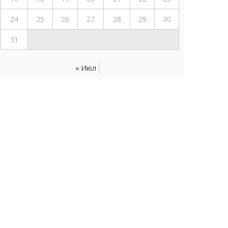
24
25
26
27
28
29
30
31
« Июл