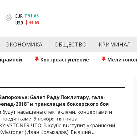
51.63
EUR
44.69
USD
новости за сегодня | inform.zp.ua
ртал и сайт новостей города Запорожья. Каждый день 
происшествия, спорта Запорожья и Украины. Фото и вид
ЭКОНОМИКА
ОБЩЕСТВО
КРИМИНАЛ
ой области за день. Информация и персоны Запорожья.
литику. Мы очень ценим наших читателей и отбираем 
о событиях города Запорожья и области.
Украиной
Контрнаступление
Мелитопол
Запорожье: балет Раду Поклитару, гала-
епад-2018” и трансляция боксерского боя
 будут насыщены спектаклями, концертами и
поединками. 9 ноября, пятница
KYIVSTONER ЧТО: В клубе выступит украинский
Kyivstoner (Иван Колыхалов). Бывший …