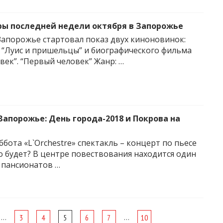
ы последней недели октября в Запорожье
 Запорожье стартовал показ двух киноновинок:
“Луис и пришельцы” и биографического фильма
век”. “Первый человек” Жанр: …
Запорожье: День города-2018 и Покрова на
уббота «L`Orchestre» спектакль – концерт по пьесе
о будет? В центре повествования находится один
 пансионатов …
…
…
3
4
5
6
7
10