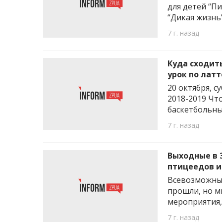
для детей “П
“Дикая жизнь
7 г. назад
Куда сходит
урок по латт
20 октября, с
2018-2019 Чт
баскетбольных
7 г. назад
Выходные в 
птицеедов и
Всевозможны
прошли, но м
мероприятия,
7 г. назад