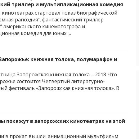
кий триллер и мультипликационная комедия
 в кинотеатрах стартовал показ биографической
емная рапсодия”, фантастический триллер
” американского кинематографа и
ионная комедия для юных …
Запорожье: книжная толока, полумарафон и
пятница Запорожская книжная толока – 2018 Что
орожье состоится Четвертый литературно-
ый фестиваль «Запорожская книжная толока». В
ы покажут в запорожских кинотеатрах на этой
ли в прокат вышли: анимационный мультфильм