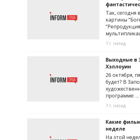
фантастичес
Так, сегодня
картины “Бог
“Репродукция
мультипликац
7 г. назад
Выходные в 
Хэллоуин
26 октября, 
будет? В Зап
художественн
программе: …
7 г. назад
Какие фильм
неделе
На этой неде