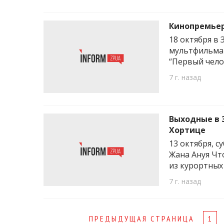
Кинопремьер
18 октября в
мультфильма 
“Первый чело
7 г. назад
Выходные в 
Хортице
13 октября, с
Жана Ануя Чт
из курортных
7 г. назад
Page
ПРЕДЫДУЩАЯ СТРАНИЦА
1