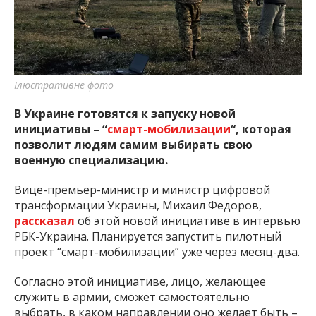
важную информацию о событиях
города Запорожья и области.
Ілюстративне фото
В Украине готовятся к запуску новой
инициативы – “
смарт-мобилизации
“, которая
позволит людям самим выбирать свою
военную специализацию.
Вице-премьер-министр и министр цифровой
трансформации Украины, Михаил Федоров,
рассказал
об этой новой инициативе в интервью
РБК-Украина. Планируется запустить пилотный
проект “смарт-мобилизации” уже через месяц-два.
Согласно этой инициативе, лицо, желающее
служить в армии, сможет самостоятельно
выбрать, в каком направлении оно желает быть –