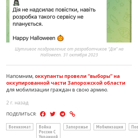
Шутливое поздравление от разработчиков “Дія” на
Halloween. 31 октября 2023
Напомним,
оккупанты провели “выборы” на
оккупированной части Запорожской области
для мобилизации граждан в свою армию.
2 г. назад
ПОДЕЛИТЬСЯ:
Военкомат
Война
Запорожье
Мобилизация
По
России С
Украиной