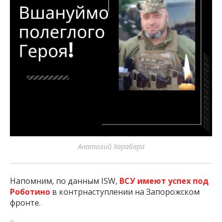
Анатолий Харабара
Напомним, по данным ISW,
ВСУ имеют успех под
Роботино
в контрнаступлении на Запорожском
фронте.