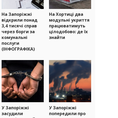
На Запоріжжі
На Хортиці два
відкрили понад
модульні укриття
3,4 тисячі справ
працюватимуть
через борги за
цілодобово: де їх
комунальні
знайти
послуги
(ІНФОГРАФІКА)
У Запоріжжі
У Запоріжжі
засудили
попередили про