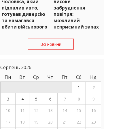
чоловіка, який
високе
підпалив авто,
забруднення
готував диверсію
повітря:
та намагався
можливий
вбити військового
неприємний запах
Всі новини
Серпень 2026
Пн
Вт
Ср
Чт
Пт
Сб
Нд
1
2
3
4
5
6
7
8
9
10
11
12
13
14
15
16
17
18
19
20
21
22
23