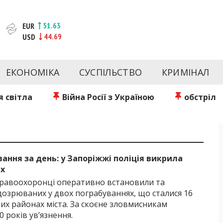
51.63
EUR
44.69
USD
та веб-сайт новин міста Запоріжжя. Кожен день ми розп
спорту Запоріжжя та України. Фото та відеозвіти за сьог
ЕКОНОМІКА
СУСПІЛЬСТВО
КРИМІНАЛ
Інформація та особи Запоріжжя. INFORM.ZP.UA публікує ст
чів і відбираємо та розміщуємо для них найважливішу ін
 світла
Війна Росії з Україною
обстріл
Б
ання за день: у Запоріжжі поліція викрила
х
правоохоронці оперативно встановили та
дозрюваних у двох пограбуваннях, що сталися 16
них районах міста. За скоєне зловмисникам
0 років ув’язнення.