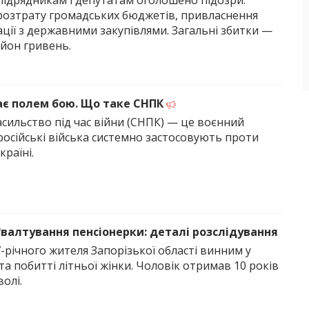
підрядникам і депутатам оголошено підозри.
розтрату громадських бюджетів, привласнення
ації з державними закупівлями. Загальні збитки —
ьйон гривень.
тає полем бою. Що таке СНПК
сильство під час війни (СНПК) — це воєнний
російські війська системно застосовують проти
країні.
зґвалтування пенсіонерки: деталі розслідування
-річного жителя Запорізької області винним у
та побитті літньої жінки. Чоловік отримав 10 років
олі.