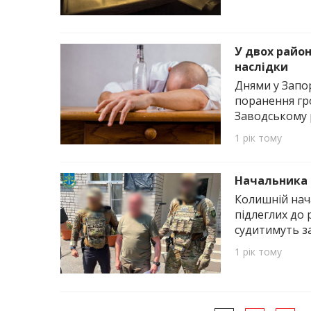
У двох район
наслідки
Днями у Запор
поранення гр
Заводському 
1 рік тому
Начальника 
Колишній нач
підлеглих до 
судитимуть з
1 рік тому