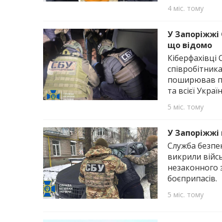
4 міс. тому
У Запоріжжі
що відомо
Кіберфахівці 
співробітник
поширював пр
та всієї Україн
5 міс. тому
У Запоріжжі
Служба безпе
викрили війс
незаконного з
боєприпасів.
5 міс. тому