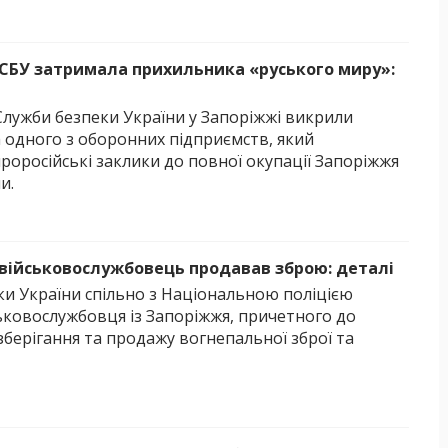
 СБУ затримала прихильника «руського миру»:
Служби безпеки України у Запоріжжі викрили
а одного з оборонних підприємств, який
оросійські заклики до повної окупації Запоріжжя
и.
 військовослужбовець продавав зброю: деталі
ки України спільно з Національною поліцією
ьковослужбовця із Запоріжжя, причетного до
берігання та продажу вогнепальної зброї та