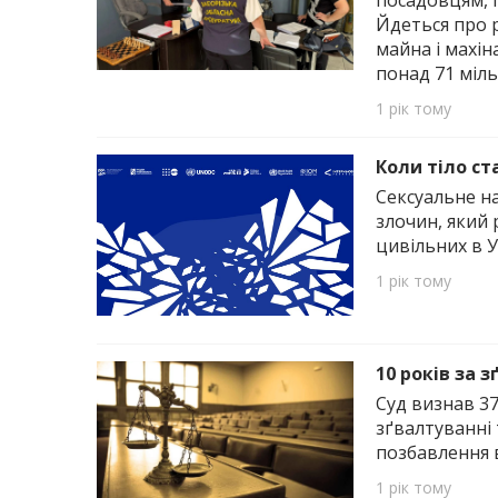
посадовцям, 
Йдеться про 
майна і махін
понад 71 міл
1 рік тому
Коли тіло с
Сексуальне на
злочин, який 
цивільних в У
1 рік тому
10 років за 
Суд визнав 37
зґвалтуванні 
позбавлення в
1 рік тому