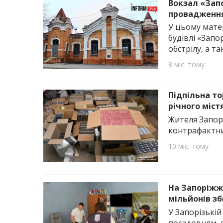
Вокзал «Запо
провадження
У цьому матер
будівлі «Запо
обстрілу, а т
8 міс. тому
Підпільна то
річного міст
Жителя Запор
контрафактни
10 міс. тому
На Запоріжжі
мільйонів зб
У Запорізькій