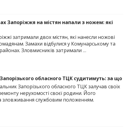
ах Запоріжжя на містян напали з ножем: які
іжжі затримали двох містян, які нанесли ножові
омадянам. Замахи відбулися у Комунарському та
районах. Зловмисників затримали …
Запорізького обласного ТЦК судитимуть: за що
альник Запорізького обласного ТЦК залучав своїх
ремонту нерухомості своєї родини. Його
а зловживання службовим положенням.