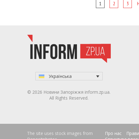
Page
1
2
3
navigation
Українська
© 2026 Новини Запоріжжя inform.zp.ua.
All Rights Reserved.
The site uses stock images from
Про нас
Прави