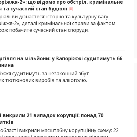
ріжжя-2»: що відомо про обстріл, кримінальне
 та сучасний стан будівлі
іалі ви дізнаєтеся: історію та культурну вагу
ріжжя-2», деталі кримінальної справи за фактом
акож побачите сучасний стан споруди.
ргівля на мільйони: у Запоріжжі судитимуть 66-
янина
іжжя судитимуть за незаконний збут
х тютюнових виробів та алкоголю.
 викрили 21 випадок корупції: понад 70
итків
 області викрили масштабну корупційну схему: 22