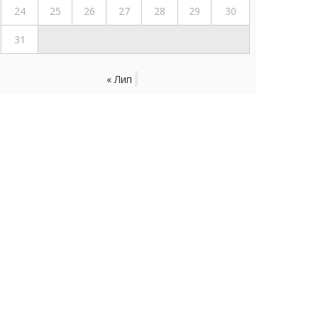
24
25
26
27
28
29
30
31
« Лип