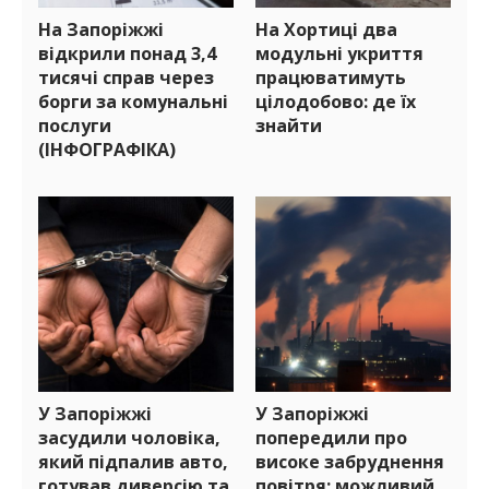
На Запоріжжі
На Хортиці два
відкрили понад 3,4
модульні укриття
тисячі справ через
працюватимуть
борги за комунальні
цілодобово: де їх
послуги
знайти
(ІНФОГРАФІКА)
У Запоріжжі
У Запоріжжі
засудили чоловіка,
попередили про
який підпалив авто,
високе забруднення
готував диверсію та
повітря: можливий