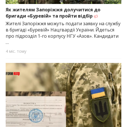
найважливішу інформацію про події
міста Запоріжжя та області.
Як жителям Запоріжжя долучитися до
бригади «Буревій» та пройти відбір
Жителі Запоріжжя можуть подати заявку на службу
в бригаді «Буревій» Нацгвардії України. Йдеться
про підрозділ 1-го корпусу НГУ «Азов». Кандидати
…
4 міс. тому