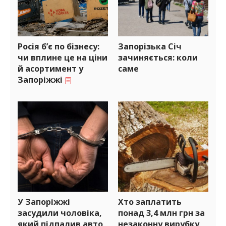
Росія б’є по бізнесу:
Запорізька Січ
чи вплине це на ціни
зачиняється: коли
й асортимент у
саме
Запоріжжі
У Запоріжжі
Хто заплатить
засудили чоловіка,
понад 3,4 млн грн за
який підпалив авто,
незаконну вирубку