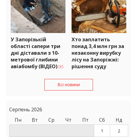
У Запорізькій
Хто заплатить
області сапери три
понад 3,4 млн грн за
дні діставали з 10-
незаконну вирубку
метрової глибини
лісу на Запоріжжі:
авіабомбу (ВІДЕО)
рішення суду
Всі новини
Серпень 2026
Пн
Вт
Ср
Чт
Пт
Сб
Нд
1
2