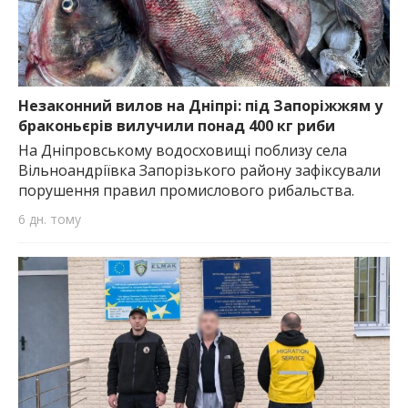
Незаконний вилов на Дніпрі: під Запоріжжям у
браконьєрів вилучили понад 400 кг риби
На Дніпровському водосховищі поблизу села
Вільноандріївка Запорізького району зафіксували
порушення правил промислового рибальства.
6 дн. тому