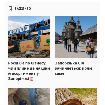
Бічні
ВАЖЛИВО
віджети
Росія б’є по бізнесу:
Запорізька Січ
чи вплине це на ціни
зачиняється: коли
й асортимент у
саме
Запоріжжі