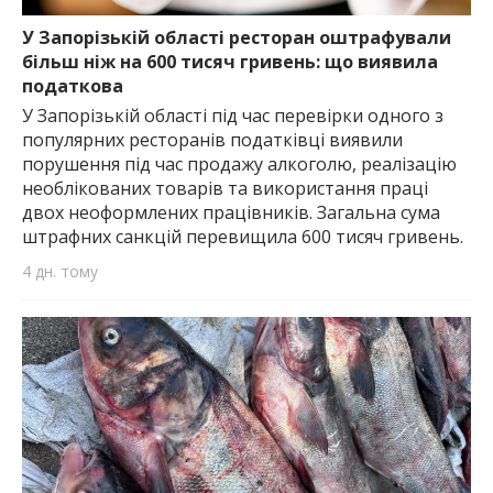
найважливішу інформацію про події
міста Запоріжжя та області.
У Запорізькій області ресторан оштрафували
більш ніж на 600 тисяч гривень: що виявила
податкова
У Запорізькій області під час перевірки одного з
популярних ресторанів податківці виявили
порушення під час продажу алкоголю, реалізацію
необлікованих товарів та використання праці
двох неоформлених працівників. Загальна сума
штрафних санкцій перевищила 600 тисяч гривень.
4 дн. тому