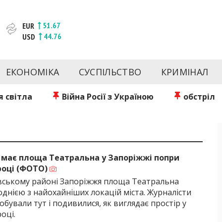
51.67
EUR
44.76
USD
та веб-сайт новин міста Запоріжжя. Кожен день ми розп
спорту Запоріжжя та України. Фото та відеозвіти за сьог
ЕКОНОМІКА
СУСПІЛЬСТВО
КРИМІНАЛ
Інформація та особи Запоріжжя. INFORM.ZP.UA публікує ст
чів і відбираємо та розміщуємо для них найважливішу ін
 світла
Війна Росії з Україною
обстріл
Б
 має площа Театральна у Запоріжжі попри
 році (ФОТО)
вському районі Запоріжжя площа Театральна
днією з найохайніших локацій міста. Журналісти
побували тут і подивилися, як виглядає простір у
оці.