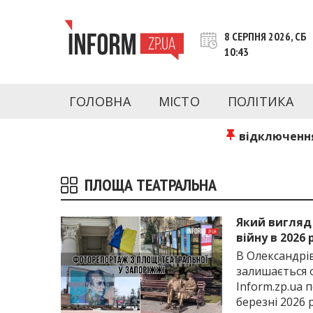
Перейти
до
8 СЕРПНЯ 2026, СБ
контенту
10:43
inform.zp.ua
INFORM.ZP.UA – це інформаційний портал 
економіки, культури, криміналу, подій, 
ГОЛОВНА
МІСТО
ПОЛІТИКА
Запоріжжя та Запорізької області на день. 
чесну аналітику. Ми дуже цінуємо наших чита
відключення
ПЛОЩА ТЕАТРАЛЬНА
Який вигляд
війну в 2026
В Олександрі
залишається о
Inform.zp.ua 
березні 2026 р