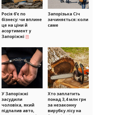
Росія б’є по
Запорізька Січ
бізнесу: чи вплине
зачиняється: коли
це на ціни й
саме
асортимент у
Запоріжжі
У Запоріжжі
Хто заплатить
засудили
понад 3,4 млн грн
чоловіка, який
за незаконну
підпалив авто,
вирубку лісу на