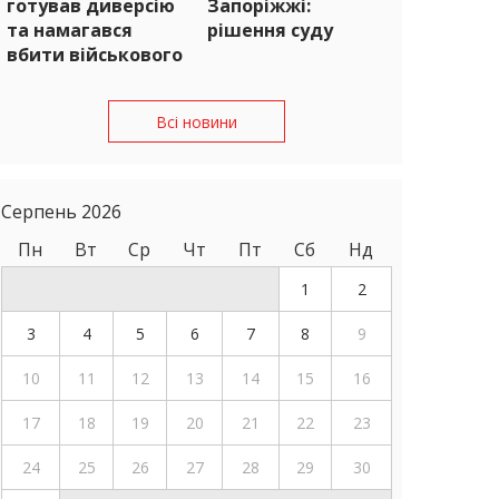
готував диверсію
Запоріжжі:
та намагався
рішення суду
вбити військового
Всі новини
Серпень 2026
Пн
Вт
Ср
Чт
Пт
Сб
Нд
1
2
3
4
5
6
7
8
9
10
11
12
13
14
15
16
17
18
19
20
21
22
23
24
25
26
27
28
29
30