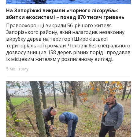
найважливішу інформацію про події
міста Запоріжжя та області.
На Запоріжжі викрили «чорного лісоруба»:
збитки екосистемі – понад 870 тисяч гривень
Правоохоронці викрили 56-річного жителя
Запорізького району, який налагодив незаконну
вирубку дерев на території Широківської
територіальної громади. Чоловік без спеціального
дозволу знищив 158 дерев різних порід і продавав
їх місцевим жителям у розпиляному вигляді.
5 міс. тому