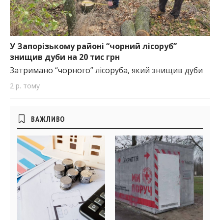
У Запорізькому районі “чорний лісоруб”
знищив дуби на 20 тис грн
Затримано “чорного” лісоруба, який знищив дуби
2 р. тому
Бічні
ВАЖЛИВО
віджети