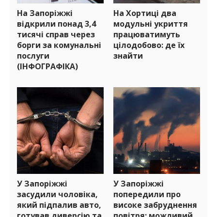
На Запоріжжі
На Хортиці два
відкрили понад 3,4
модульні укриття
тисячі справ через
працюватимуть
борги за комунальні
цілодобово: де їх
послуги
знайти
(ІНФОГРАФІКА)
У Запоріжжі
У Запоріжжі
засудили чоловіка,
попередили про
який підпалив авто,
високе забруднення
готував диверсію та
повітря: можливий