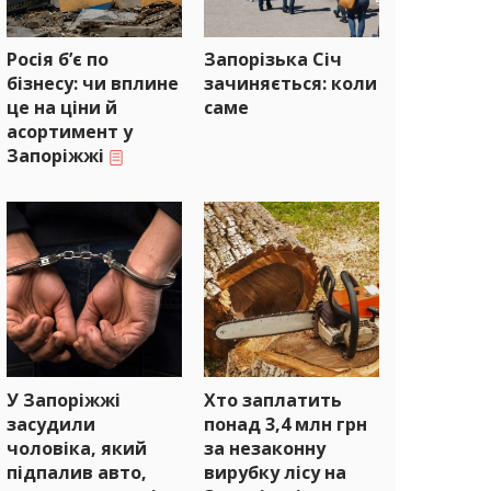
Росія б’є по
Запорізька Січ
бізнесу: чи вплине
зачиняється: коли
це на ціни й
саме
асортимент у
Запоріжжі
У Запоріжжі
Хто заплатить
засудили
понад 3,4 млн грн
чоловіка, який
за незаконну
підпалив авто,
вирубку лісу на