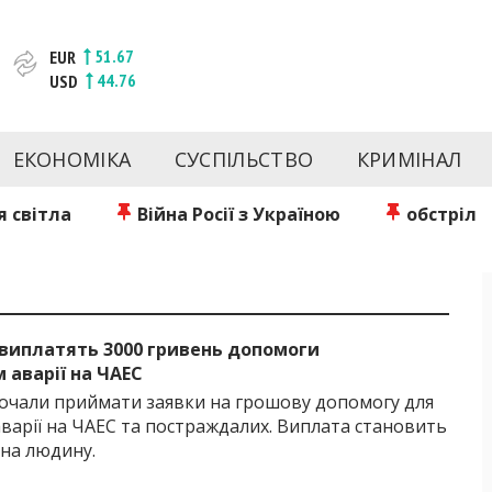
51.67
EUR
44.76
USD
та веб-сайт новин міста Запоріжжя. Кожен день ми розп
спорту Запоріжжя та України. Фото та відеозвіти за сьог
ЕКОНОМІКА
СУСПІЛЬСТВО
КРИМІНАЛ
Інформація та особи Запоріжжя. INFORM.ZP.UA публікує ст
чів і відбираємо та розміщуємо для них найважливішу ін
 світла
Війна Росії з Україною
обстріл
Б
 виплатять 3000 гривень допомоги
 аварії на ЧАЕС
почали приймати заявки на грошову допомогу для
аварії на ЧАЕС та постраждалих. Виплата становить
 на людину.