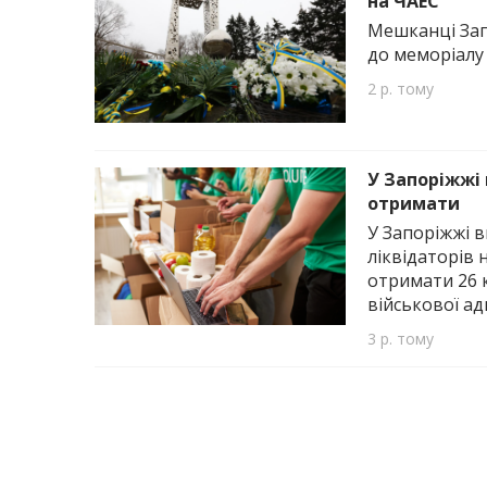
на ЧАЕС
Мешканці Зап
до меморіалу
2 р. тому
У Запоріжжі
отримати
У Запоріжжі 
ліквідаторів 
отримати 26 к
військової адм
3 р. тому