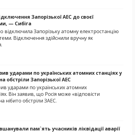
підключення Запорізької АЕС до своєї
ми, — Сибіга
но відключила Запорізьку атомну електростанцію
теми. Відключення здійснили вручну як
.
зив ударами по українських атомних станціях у
на обстріли Запорізької АЕС
зив ударами по українських атомних
ях. Він заявив, що Росія може «відповісти
а нібито обстріли ЗАЕС.
вшанували пам`ять учасників ліквідації аварії