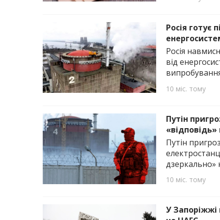
Росія готує 
енергосисте
Росія навмис
від енергосис
випробування
10 міс. тому
Путін пригро
«відповідь» 
Путін пригро
електростанці
дзеркально» н
10 міс. тому
У Запоріжжі 