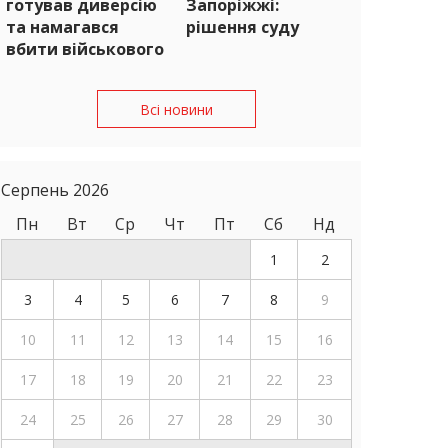
готував диверсію
Запоріжжі:
та намагався
рішення суду
вбити військового
Всі новини
Серпень 2026
Пн
Вт
Ср
Чт
Пт
Сб
Нд
1
2
3
4
5
6
7
8
9
10
11
12
13
14
15
16
17
18
19
20
21
22
23
24
25
26
27
28
29
30