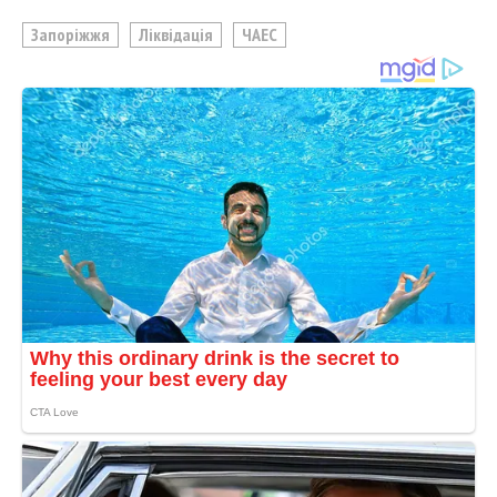
Запоріжжя
Ліквідація
ЧАЕС