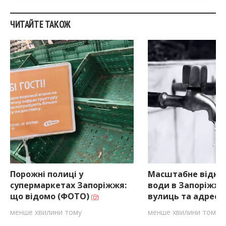
ЧИТАЙТЕ ТАКОЖ
Порожні полиці у
Масштабне відкл
супермаркетах Запоріжжя:
води в Запоріжжі:
що відомо (ФОТО)
вулиць та адрес
менше хвилини тому
менше хвилини тому