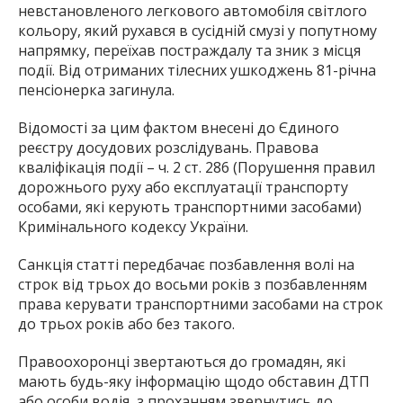
невстановленого легкового автомобіля світлого
кольору, який рухався в сусідній смузі у попутному
напрямку, переїхав постраждалу та зник з місця
події. Від отриманих тілесних ушкоджень 81-річна
пенсіонерка загинула.
Відомості за цим фактом внесені до Єдиного
реєстру досудових розслідувань. Правова
кваліфікація події – ч. 2 ст. 286 (Порушення правил
дорожнього руху або експлуатації транспорту
особами, які керують транспортними засобами)
Кримінального кодексу України.
Санкція статті передбачає позбавлення волі на
строк від трьох до восьми років з позбавленням
права керувати транспортними засобами на строк
до трьох років або без такого.
Правоохоронці звертаються до громадян, які
мають будь-яку інформацію щодо обставин ДТП
або особи водія, з проханням звернутись до