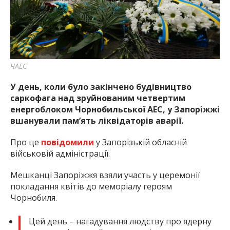
найважливішу інформацію про події
міста Запоріжжя та області.
ЧАЕС
У день, коли було закінчено будівництво
саркофага над зруйнованим четвертим
енергоблоком Чорнобильської АЕС, у Запоріжжі
вшанували памʼять ліквідаторів аварії.
Про це
повідомили
у Запорізькій обласній
військовій адміністрації.
Мешканці Запоріжжя взяли участь у церемонії
покладання квітів до меморіалу героям
Чорнобиля.
Цей день – нагадування людству про ядерну