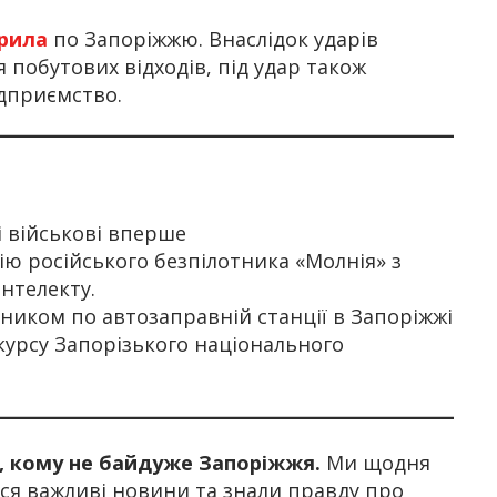
рила
по Запоріжжю. Внаслідок ударів
побутових відходів, під удар також
дприємство.
і військові вперше
ю російського безпілотника «Молнія» з
нтелекту.
тником по автозаправній станції в Запоріжжі
курсу Запорізького національного
х, кому не байдуже Запоріжжя.
Ми щодня
я важливі новини та знали правду про