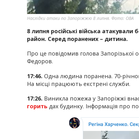
Наслідки атаки по Запоріжжю 8 липня. Фото: ОВА
8 липня російські війська атакували
район. Серед поранених – дитина.
Про це повідомив голова Запорізької об
Федоров.
17:46.
Одна людина поранена. 70-річно
На місці працюють екстрені служби.
17:26.
Виникла пожежа у Запоріжжі внасл
горить
дах будинку. Інформація про п