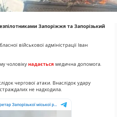
 безпілотниками Запоріжжя та Запорізький
Б
ласної військової адміністрації Іван
му чоловіку
надається
медична допомога.
ідок чергової атаки. Внаслідок удару
остраждалих не надходила.