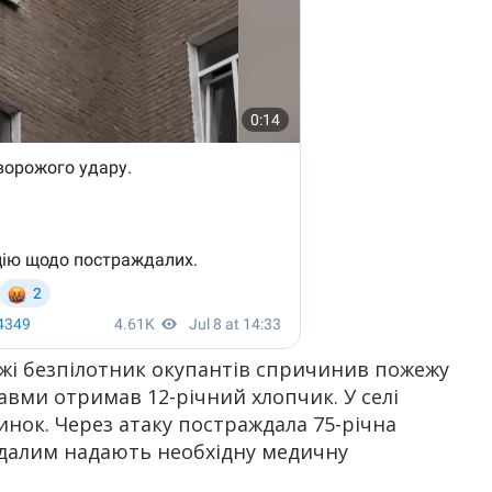
жжі безпілотник окупантів спричинив пожежу
авми отримав 12-річний хлопчик. У селі
нок. Через атаку постраждала 75-річна
аждалим надають необхідну медичну