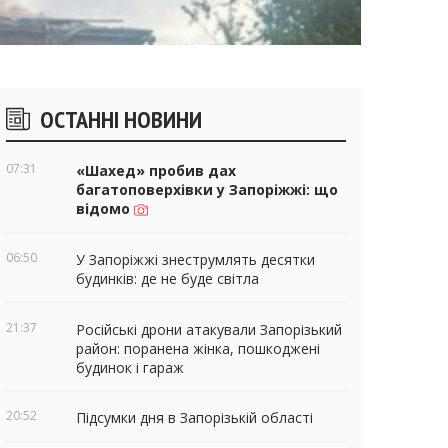
ічні
ОСТАННІ НОВИНИ
віджети
07:31
«Шахед» пробив дах
багатоповерхівки у Запоріжжі: що
відомо
06:50
У Запоріжжі знеструмлять десятки
будинків: де не буде світла
21:37
Російські дрони атакували Запорізький
район: поранена жінка, пошкоджені
будинок і гараж
20:52
Підсумки дня в Запорізькій області