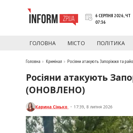
Перейти
до
6 СЕРПНЯ 2026, ЧТ
контенту
07:36
inform.zp.ua
INFORM.ZP.UA – це інформаційний портал 
економіки, культури, криміналу, подій, 
ГОЛОВНА
МІСТО
ПОЛІТИКА
Запоріжжя та Запорізької області на день. 
чесну аналітику. Ми дуже цінуємо наших чита
Головна
»
Кримінал
»
Росіяни атакують Запоріжжя та райо
Росіяни атакують Запо
(ОНОВЛЕНО)
Карина Сінько
•
17:39, 8 липня 2026