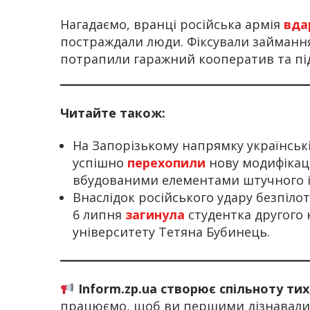
Нагадаємо, вранці російська армія
вда
постраждали люди. Фіксували займання 
потрапили гаражний кооператив та пі
Читайте також:
На Запорізькому напрямку українськ
успішно
перехопили
нову модифікаці
вбудованими елементами штучного і
Внаслідок російського удару безпіло
6 липня
загинула
студентка другого 
університету Тетяна Бубинець.
Inform.zp.ua створює спільноту ти
працюємо, щоб ви першими дізнавалис