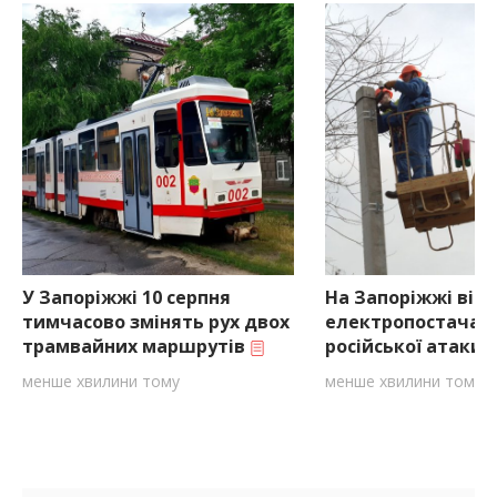
У Запоріжжі 10 серпня
На Запоріжжі від
тимчасово змінять рух двох
електропостачанн
трамвайних маршрутів
російської атаки
менше хвилини тому
менше хвилини тому