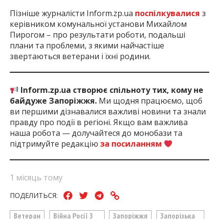
Пізніше журналісти Inform.zp.ua
поспілкувалися
з
керівником комунальної установи Михайлом
Пирогом – про результати роботи, подальші
плани та проблеми, з якими найчастіше
звертаються ветерани і їхні родини.
Inform.zp.ua створює спільноту тих, кому не
байдуже Запоріжжя.
Ми щодня працюємо, щоб
ви першими дізнавалися важливі новини та знали
правду про події в регіоні. Якщо вам важлива
наша робота — долучайтеся до монобази та
підтримуйте редакцію
за посиланням
1 місяць тому
ПОДЕЛИТЬСЯ:
Ветеран
Війна Росії З
Запоріжжя
Запорізька