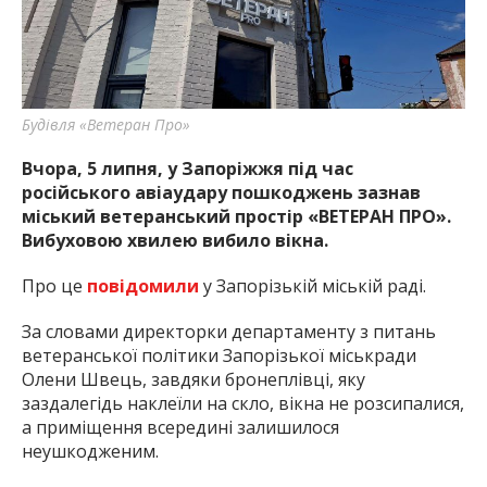
найважливішу інформацію про події
міста Запоріжжя та області.
Будівля «Ветеран Про»
Вчора, 5 липня, у Запоріжжя під час
російського авіаудару пошкоджень зазнав
міський ветеранський простір «ВЕТЕРАН ПРО».
Вибуховою хвилею вибило вікна.
Про це
повідомили
у Запорізькій міській раді.
За словами директорки департаменту з питань
ветеранської політики Запорізької міськради
Олени Швець, завдяки бронеплівці, яку
заздалегідь наклеїли на скло, вікна не розсипалися,
а приміщення всередині залишилося
неушкодженим.