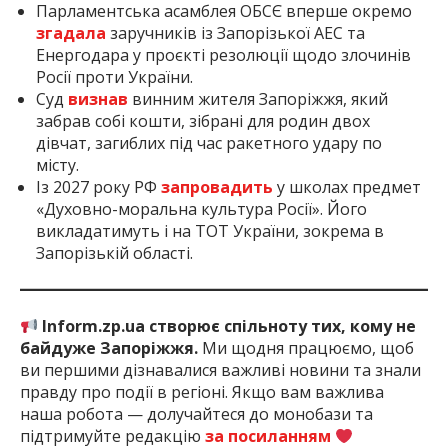
Парламентська асамблея ОБСЄ вперше окремо
згадала
заручників із Запорізької АЕС та
Енергодара у проєкті резолюції щодо злочинів
Росії проти України.
Суд
визнав
винним жителя Запоріжжя, який
забрав собі кошти, зібрані для родин двох
дівчат, загиблих під час ракетного удару по
місту.
Із 2027 року РФ
запровадить
у школах предмет
«Духовно-моральна культура Росії». Його
викладатимуть і на ТОТ України, зокрема в
Запорізькій області.
Inform.zp.ua створює спільноту тих, кому не
байдуже Запоріжжя.
Ми щодня працюємо, щоб
ви першими дізнавалися важливі новини та знали
правду про події в регіоні. Якщо вам важлива
наша робота — долучайтеся до монобази та
підтримуйте редакцію
за посиланням