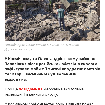
найважливішу інформацію про події
міста Запоріжжя та області.
Наслідки російської атаки 5 липня 2026. Фото:
Держекоінспекція
У Космічному та Олександрівському районах
Запоріжжя після російських обстрілів екологи
зафіксували майже 3 тисячі квадратних метрів
території, засміченої будівельними
відходами.
Про це
повідомила
Державна екологічна
інспекція Південного округу.
У Космічному районі інспектори виявили понад