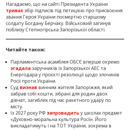
Нагадаємо, що на сайті Президента України
триває
збір підписів під петицією про присвоєння
звання Героя України посмертно старшому
солдату Богдану Берчаку. Військовий загинув
поблизу Степногірська Запорізької області.
Читайте також:
Парламентська асамблея ОБСЄ вперше окремо
згадала
заручників із Запорізької АЕС та
Енергодара у проєкті резолюції щодо злочинів
Росії проти України.
Суд
визнав
винним жителя Запоріжжя, який
забрав собі кошти, зібрані для родин двох
дівчат, загиблих під час ракетного удару по
місту.
Із 2027 року РФ
запровадить
у школах предмет
«Духовно-моральна культура Росії». Його
викладатимуть і на ТОТ України, зокрема в