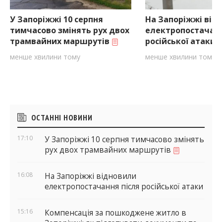
У Запоріжжі 10 серпня
На Запоріжжі від
тимчасово змінять рух двох
електропостачанн
трамвайних маршрутів
російської атаки
менше хвилини тому
менше хвилини тому
Бічні
ОСТАННІ НОВИНИ
віджети
17:10
У Запоріжжі 10 серпня тимчасово змінять
рух двох трамвайних маршрутів
16:08
На Запоріжжі відновили
електропостачання після російської атаки
15:16
Компенсація за пошкоджене житло в