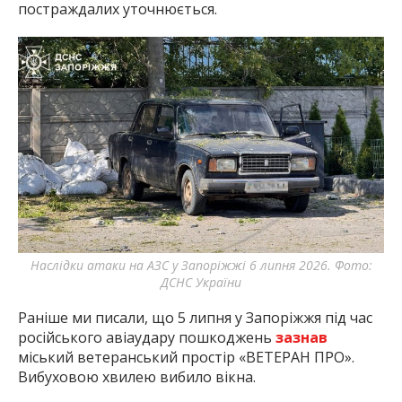
постраждалих уточнюється.
Наслідки атаки на АЗС у Запоріжжі 6 липня 2026. Фото:
ДСНС України
Раніше ми писали, що 5 липня у Запоріжжя під час
російського авіаудару пошкоджень
зазнав
міський ветеранський простір «ВЕТЕРАН ПРО».
Вибуховою хвилею вибило вікна.