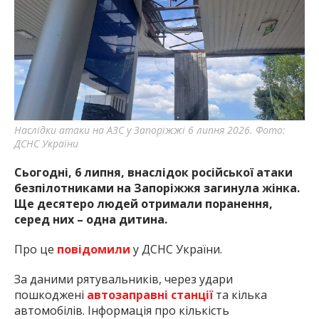
Наслідки атаки на АЗС у Запоріжжі 6 липня 2026. Фото:
ДСНС України
Сьогодні, 6 липня, внаслідок російської атаки
безпілотниками на Запоріжжя загинула жінка.
Ще десятеро людей отримали поранення,
серед них – одна дитина.
Про це
повідомили
у ДСНС України.
За даними рятувальників, через удари
пошкоджені
автозаправні станції
та кілька
автомобілів. Інформація про кількість