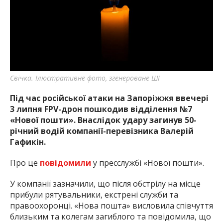
найважливішу інформацію про події
міста Запоріжжя та області.
Свічка. Ілюстративне фото, згенероване ШІ
Під час російської атаки на Запоріжжя ввечері
3 липня FPV-дрон пошкодив відділення №7
«Нової пошти». Внаслідок удару загинув 50-
річний водій компанії-перевізника Валерій
Гафикін.
Про це
повідомили
у пресслужбі «Нової пошти».
У компанії зазначили, що після обстрілу на місце
прибули рятувальники, екстрені служби та
правоохоронці. «Нова пошта» висловила співчуття
близьким та колегам загиблого та повідомила, що