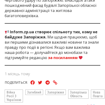
чергового удару по Запоріжжю. Внаслідок атаки
пошкоджений фасад будівлі Запорізької обласної
державної адміністрації та житлова
багатоповерхівка.
Inform.zp.ua створює спільноту тих, кому не
байдуже Запоріжжя.
Ми щодня працюємо, щоб
ви першими дізнавалися важливі новини та знали
правду про події в регіоні. Якщо вам важлива
наша робота — долучайтеся до монобази та
підтримуйте редакцію
за посиланням
1 місяць тому
ПОДЕЛИТЬСЯ:
Війна
Загиблий
Запоріжжя
Запорізька
Нова
Росії З
Область
Пошта
Україною