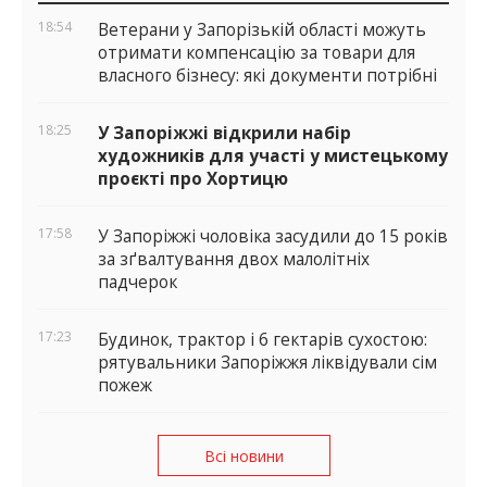
віджети
18:54
Ветерани у Запорізькій області можуть
отримати компенсацію за товари для
власного бізнесу: які документи потрібні
18:25
У Запоріжжі відкрили набір
художників для участі у мистецькому
проєкті про Хортицю
17:58
У Запоріжжі чоловіка засудили до 15 років
за зґвалтування двох малолітніх
падчерок
17:23
Будинок, трактор і 6 гектарів сухостою:
рятувальники Запоріжжя ліквідували сім
пожеж
Всі новини