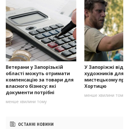
Ветерани у Запорізькій
У Запоріжжі відкр
області можуть отримати
художників для уч
компенсацію за товари для
мистецькому проє
власного бізнесу: які
Хортицю
документи потрібні
менше хвилини тому
менше хвилини тому
Бічні
ОСТАННІ НОВИНИ