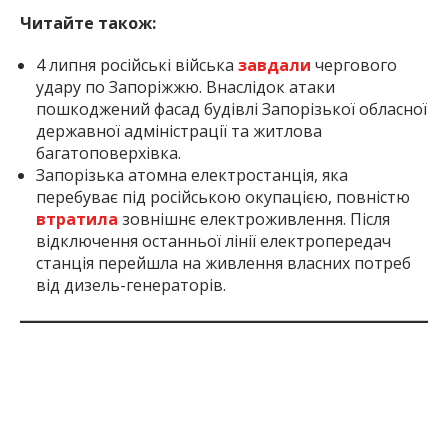
Читайте також:
4 липня російські війська
завдали
чергового
удару по Запоріжжю. Внаслідок атаки
пошкоджений фасад будівлі Запорізької обласної
державної адміністрації та житлова
багатоповерхівка.
Запорізька атомна електростанція, яка
перебуває під російською окупацією, повністю
втратила
зовнішнє електроживлення. Після
відключення останньої лінії електропередач
станція перейшла на живлення власних потреб
від дизель-генераторів.
Inform.zp.ua створює спільноту тих, кому не
байдуже Запоріжжя.
Ми щодня працюємо, щоб
ви першими дізнавалися важливі новини та знали
правду про події в регіоні. Якщо вам важлива
наша робота — долучайтеся до монобази та