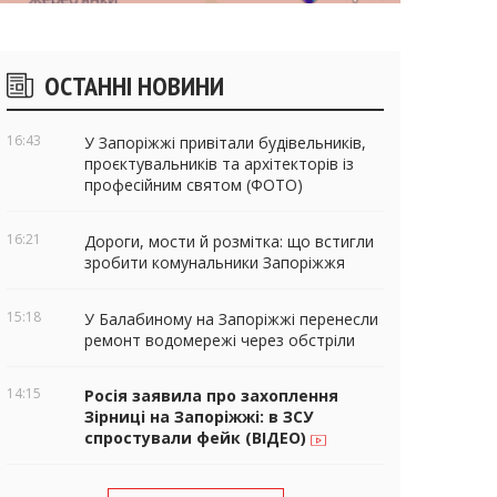
ічні
ОСТАННІ НОВИНИ
віджети
16:43
У Запоріжжі привітали будівельників,
проєктувальників та архітекторів із
професійним святом (ФОТО)
16:21
Дороги, мости й розмітка: що встигли
зробити комунальники Запоріжжя
15:18
У Балабиному на Запоріжжі перенесли
ремонт водомережі через обстріли
14:15
Росія заявила про захоплення
Зірниці на Запоріжжі: в ЗСУ
спростували фейк (ВІДЕО)