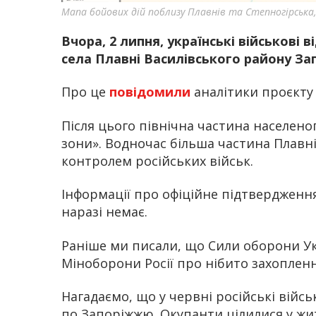
Мапа бойових дій поблизу Плавнів та Степногірська,
Вчора, 2 липня, українські військові в
села Плавні Василівського району Зап
Про це
повідомили
аналітики проєкту 
Після цього північна частина населеног
зони». Водночас більша частина Плавні
контролем російських військ.
Інформації про офіційне підтвердження
наразі немає.
Раніше ми писали, що Сили оборони У
Міноборони Росії про нібито захоплення
Нагадаємо, що у червні російські війс
по Запоріжжю. Окупанти цілилися у жит