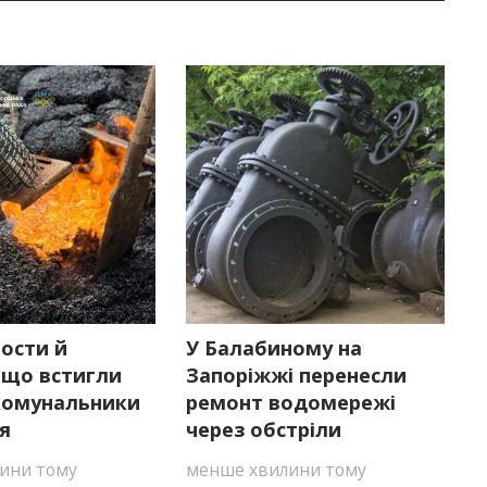
ости й
У Балабиному на
 що встигли
Запоріжжі перенесли
комунальники
ремонт водомережі
я
через обстріли
ини тому
менше хвилини тому