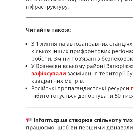
інфраструктуру.
Читайте також:
З 1 липня на автозаправних станціях 
кількох інших прифронтових регіона
роботи. Зміни пов’язані з безпеково
У Вознесенівському районі Запоріжжя
зафіксували
засмічення території б
квадратних метрів.
Російські пропагандистські ресурси
нібито готується депортувати 50 тися
Inform.zp.ua створює спільноту ти
працюємо, щоб ви першими дізнавалис