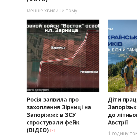
менше хвилини тому
Росія заявила про
Діти прац
захоплення Зірниці на
Запорізьк
Запоріжжі: в ЗСУ
до літньо
спростували фейк
Австрії
(ВІДЕО)
1 годину то