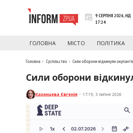
Перейти
до
9 СЕРПНЯ 2026, НД
контенту
17:24
inform.zp.ua
INFORM.ZP.UA – це інформаційний портал 
економіки, культури, криміналу, подій, 
ГОЛОВНА
МІСТО
ПОЛІТИКА
Запоріжжя та Запорізької області на день. 
чесну аналітику. Ми дуже цінуємо наших чита
Головна
»
Суспільство
»
Сили оборони відкинули окупантів
Сили оборони відкинул
Казанцева Євгенія
•
17:19, 3 липня 2026