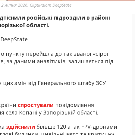
 2 липня 2026. Скриншот DeepState
ідтіснили російські підрозділи в районі
Б
орізької області.
DeepState.
о пункту перейшла до так званої «сірої
в, за даними аналітиків, залишається під
 цих змін від Генерального штабу ЗСУ
країни
спростували
повідомлення
 села Копані у Запорізькій області.
ька
здійснили
більше 120 атак FPV-дронами
лові будинки, цивільні авто та критичну