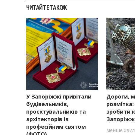
ЧИТАЙТЕ ТАКОЖ
У Запоріжжі привітали
Дороги, м
будівельників,
розмітка:
проєктувальників та
зробити 
архітекторів із
Запоріжж
професійним святом
менше хвил
(ФОТО)