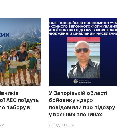
івників
У Запорізькій області
ої АЕС поїдуть
бойовику «днр»
го табору в
повідомили про підозру
у воєнних злочинах
му
2 год. назад