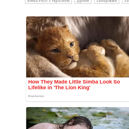
Війна Росії З Україною
Дрони
Запоріжжя
За