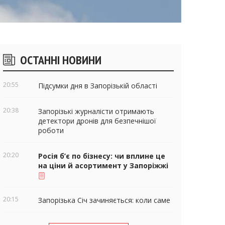
ічні
ОСТАННІ НОВИНИ
віджети
20:55
Підсумки дня в Запорізькій області
20:38
Запорізькі журналісти отримають
детектори дронів для безпечнішої
роботи
20:20
Росія б’є по бізнесу: чи вплине це
на ціни й асортимент у Запоріжжі
20:15
Запорізька Січ зачиняється: коли саме