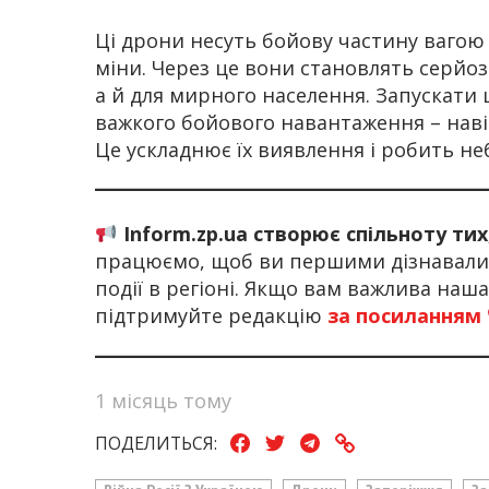
Ці дрони несуть бойову частину вагою к
міни. Через це вони становлять серйоз
а й для мирного населення. Запускати ц
важкого бойового навантаження – навіт
Це ускладнює їх виявлення і робить н
Inform.zp.ua створює спільноту ти
працюємо, щоб ви першими дізнавалис
події в регіоні. Якщо вам важлива наш
підтримуйте редакцію
за посиланням
1 місяць тому
ПОДЕЛИТЬСЯ: