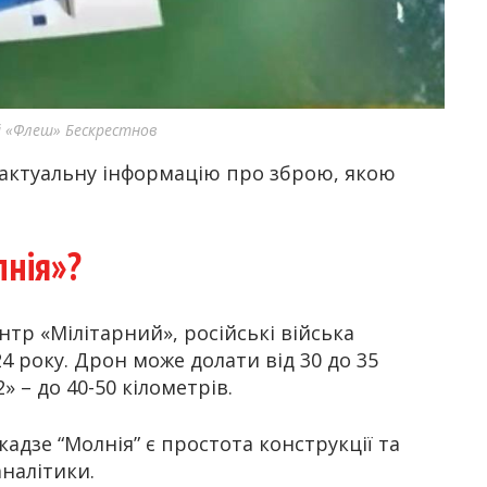
й «Флеш» Бескрестнов
актуальну інформацію про зброю, якою
нія»?
тр «Мілітарний», російські війська
4 року. Дрон може долати від 30 до 35
» – до 40-50 кілометрів.
дзе “Молнія” є простота конструкції та
аналітики.