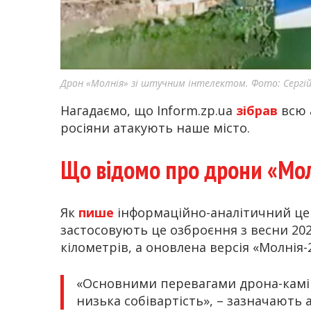
Дрон «Молнія» зі штучним інтелектом. Фото: Сергі
Нагадаємо, що Inform.zp.ua
зібрав
всю 
росіяни атакують наше місто.
Що відомо про дрони
«Мол
Як
пише
інформаційно-аналітичний цен
застосовують це озброєння з весни 202
кілометрів, а оновлена версія «Молнія-2
«Основними перевагами дрона-каміка
низька собівартість», – зазначають 