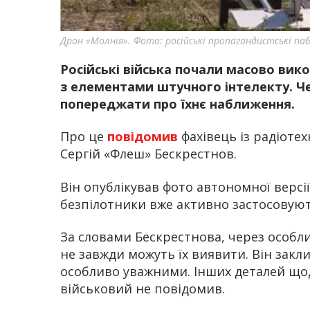
Дрон «Молнія». Фото: російські пропагандистські паб
Російські війська почали масово вик
з елементами штучного інтелекту. Ч
попереджати про їхнє наближення.
Про це
повідомив
фахівець із радіоте
Сергій «Флеш» Бескрестнов.
Він опублікував фото автономної версії
безпілотники вже активно застосовуют
За словами Бескрестнова, через особл
не завжди можуть їх виявити. Він закли
особливо уважними. Інших деталей що
військовий не повідомив.