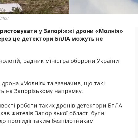
ліки
ористовувати у Запоріжжі дрони «Молнія»
Б
ерез це детектори БпЛА можуть не
хнологій, радник міністра оборони України
 дрона «Молнія» та зазначив, що такі
ь на Запорізькому напрямку.
ивості роботи таких дронів детектори БпЛА
кав жителів Запорізької області бути
до протидії таким безпілотникам