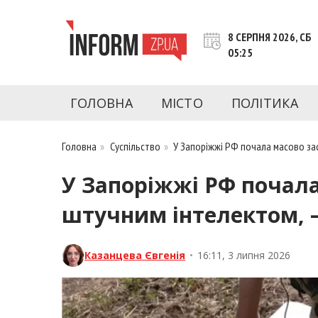
Перейти
до
8 СЕРПНЯ 2026, СБ
контенту
05:25
inform.zp.ua
INFORM.ZP.UA – це інформаційний портал 
економіки, культури, криміналу, подій, 
ГОЛОВНА
МІСТО
ПОЛІТИКА
Запоріжжя та Запорізької області на день. 
чесну аналітику. Ми дуже цінуємо наших чита
Головна
»
Суспільство
»
У Запоріжжі РФ почала масово за
У Запоріжжі РФ почала
штучним інтелектом, 
Казанцева Євгенія
•
16:11, 3 липня 2026