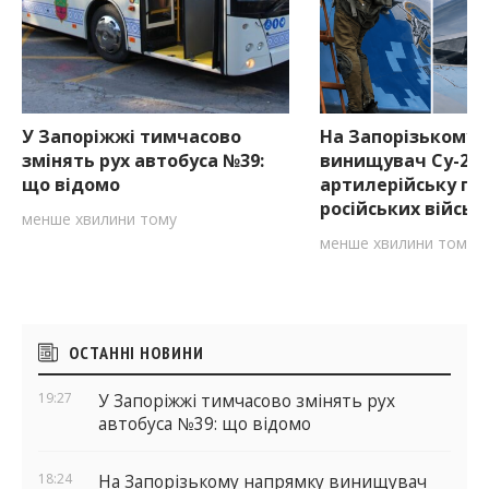
У Запоріжжі тимчасово
На Запорізькому 
змінять рух автобуса №39:
винищувач Су-27
що відомо
артилерійську по
російських військ
менше хвилини тому
менше хвилини тому
Бічні
ОСТАННІ НОВИНИ
віджети
19:27
У Запоріжжі тимчасово змінять рух
автобуса №39: що відомо
18:24
На Запорізькому напрямку винищувач