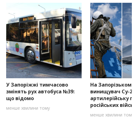
У Запоріжжі тимчасово
На Запорізькому 
змінять рух автобуса №39:
винищувач Су-27
що відомо
артилерійську по
російських військ
менше хвилини тому
менше хвилини тому