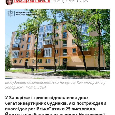
Казанцева Євгенія
•
12:17, 3 липня 2026
Відбудована багатоповерхівка на вулиці Кам’яногірській у
Запоріжжі. Фото: ЗОВА
У Запоріжжі триває відновлення двох
багатоквартирних будинків, які постраждали
внаслідок російської атаки 25 листопада.
Йдеться про будинки на вулицях Незалежної