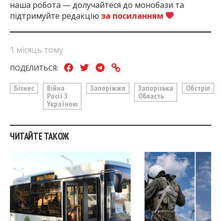
наша робота — долучайтеся до монобази та
підтримуйте редакцію
за посиланням
1 місяць тому
ПОДЕЛИТЬСЯ:
Бізнес
Війна
Запоріжжя
Запорізька
Обстріл
Росії З
Область
Україною
ЧИТАЙТЕ ТАКОЖ