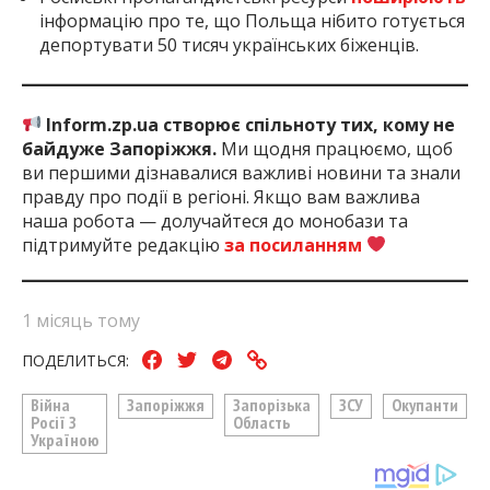
інформацію про те, що Польща нібито готується
депортувати 50 тисяч українських біженців.
Inform.zp.ua створює спільноту тих, кому не
байдуже Запоріжжя.
Ми щодня працюємо, щоб
ви першими дізнавалися важливі новини та знали
правду про події в регіоні. Якщо вам важлива
наша робота — долучайтеся до монобази та
підтримуйте редакцію
за посиланням
1 місяць тому
ПОДЕЛИТЬСЯ:
Війна
Запоріжжя
Запорізька
ЗСУ
Окупанти
Росії З
Область
Україною