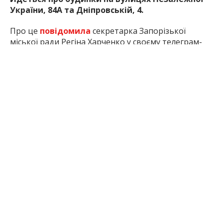
України, 84А та Дніпровській, 4.
Про це
повідомила
секретарка Запорізької
міської ради Регіна Харченко у своєму телеграм-
каналі.
Будинок на вулиці Незалежної України, 84А вже
відновили на 63 відсотки. Після обстрілу там була
зруйнована покрівля, пошкоджені несучі
конструкції, а в одній із квартир довелося
встановлювати аварійні підпори. Наразі ремонт
виходить на завершальний етап.
У будинку на вулиці Дніпровській, 4 готовність
робіт становить 33 відсотки. Після атаки три
квартири визнали непридатними для проживання.
Зараз підрядник проводить капітальний ремонт.
За словами Регіни Харченко, від початку
повномасштабної війни у Запоріжжі пошкоджені