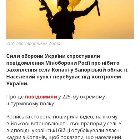
найважливішу інформацію про події
міста Запоріжжя та області.
ЗСУ. Ілюстративне фото
Сили оборони України спростували
повідомлення Міноборони Росії про нібито
захоплення села Копані у Запорізькій області.
Населений пункт перебуває під контролем
України.
Про це
повідомили
у 225-му окремому
штурмовому полку.
Російська сторона поширила відео, на якому
військові встановлюють свої прапори у селі. У
відповідь українські бійці опублікували власні
кадри з Копанів, щоб показати, що населений