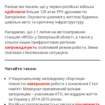
Раніше ми писали, що у червні російські війська
здійснили
більше 120 атак FPV-дронами по
Запоріжжю. Окупанти цілилися у житлові будинки,
цивільні авто та критичну інфраструктуру.
Нагадаємо, що з 1 липня на автозаправних
станціях «WOG» у Запорізькій області, а також у
кількох інших прифронтових регіонах
запроваджують
особливий режим роботи. Зміни
пов’язані з безпековою ситуацією.
Читайте також:
У Національному заповіднику «Хортиця»
повністю
завершили
роботи з оновлення Стел
пам’яті. Меморіал присвячений воїнам-
запоріжцям – учасникам АТО, які віддали життя
за Україну у 2014-2015 роках.
Російські пропагандистські ресурси
поширюють