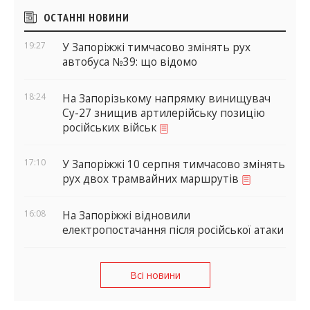
Бічні
ОСТАННІ НОВИНИ
віджети
19:27
У Запоріжжі тимчасово змінять рух
автобуса №39: що відомо
18:24
На Запорізькому напрямку винищувач
Су-27 знищив артилерійську позицію
російських військ
17:10
У Запоріжжі 10 серпня тимчасово змінять
рух двох трамвайних маршрутів
16:08
На Запоріжжі відновили
електропостачання після російської атаки
Всі новини